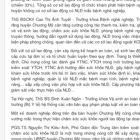
(chiếm 33%). Tổng số cơ sở lao động tổ chức khám phát hiện bệnh ng
huyện không có cơ sở lao động có NLĐ mắc bệnh nghề nghiệp.
ThS BSCKII Cao Thị Ánh Tuyết - Trưởng khoa Bệnh nghề nghiệp, Tr
rằng huyện Chương Mỹ cần tăng cường công tác thanh tra, kiểm tra, gi
về vệ sinh lao động, chăm sóc sức khỏe NLĐ, phòng bệnh nghề ng
truyền thông, hướng dẫn người sử dụng lao động, NLĐ trong việc nh
biện pháp phòng chống, quan tâm đến cả các cơ sở lao động ngoài KC
Đối với cơ sở lao động, cần xây dựng kế hoạch an toàn, vệ sinh lao đ
cấp cứu tại đơn vị và tổ chức huấn luyện theo quy định. Trang bị thiế
định. Chú trọng công tác đánh giá YTNC, YTCH trong môi trường l
kiểm soát YTCH, YTNC ảnh hưởng đến sức khỏe NLĐ, gây bệnh nghề 
khám sức khỏe trước khi bố trí làm việc, khám sức khỏe định kì, kh
bệnh nghề nghiệp; quản lý tốt NLĐ mắc bệnh mạn tính, bệnh nghề n
năng… sắp xếp công việc phù hợp với sức khỏe NLĐ. Cấp phương tiện 
giám sát việc thực hiện của NLĐ…
Tại Hội nghị, ThS BS Đinh Xuân Ngôn - Trưởng khoa Vệ sinh an toàn 
trường (Bộ Y tế) hệ thống các văn bản quy phạm pháp luật về an toàn 
Một số doanh nghiệp đóng trên địa bàn huyện Chương Mỹ cũng chia 
vướng mắc trong thực hiện chăm sóc sức khỏe người lao động tại doan
PGS.TS Nguyễn Thị Kiều Anh, Phó Giám đốc Trung tâm kiểm soát 
chăm sóc sức khỏe NLĐ là một trong những nòng cốt để xây dựng, p
mong muốn UBND huyện Chương Mỹ trong năm tới và những năm tiếp 