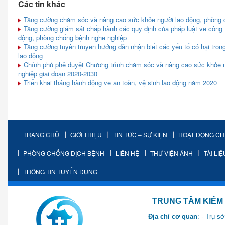
Các tin khác
Tăng cường chăm sóc và nâng cao sức khỏe người lao động, phòng 
Tăng cường giám sát chấp hành các quy định của pháp luật về công t
động, phòng chống bệnh nghề nghiệp
Tăng cường tuyên truyền hướng dẫn nhận biết các yếu tố có hại tron
lao động
Chính phủ phê duyệt Chương trình chăm sóc và nâng cao sức khỏe n
nghiệp giai đoạn 2020-2030
Triển khai tháng hành động về an toàn, vệ sinh lao động năm 2020
TRANG CHỦ
GIỚI THIỆU
TIN TỨC – SỰ KIỆN
HOẠT ĐỘNG C
PHÒNG CHỐNG DỊCH BỆNH
LIÊN HỆ
THƯ VIỆN ẢNH
TÀI LI
THÔNG TIN TUYỂN DỤNG
TRUNG TÂM KIỂM SOÁT 
Địa chỉ cơ quan
: - Trụ 