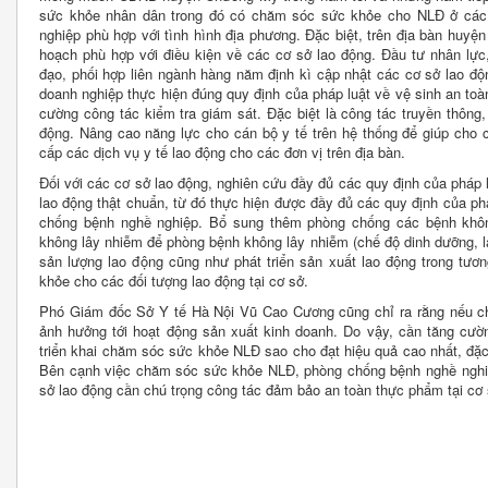
sức khỏe nhân dân trong đó có chăm sóc sức khỏe cho NLĐ ở các
nghiệp phù hợp với tình hình địa phương. Đặc biệt, trên địa bàn huyệ
hoạch phù hợp với điều kiện về các cơ sở lao động. Đầu tư nhân lực
đạo, phối hợp liên ngành hàng năm định kì cập nhật các cơ sở lao động
doanh nghiệp thực hiện đúng quy định của pháp luật về vệ sinh an t
cường công tác kiểm tra giám sát. Đặc biệt là công tác truyền thông,
động. Nâng cao năng lực cho cán bộ y tế trên hệ thống để giúp cho c
cấp các dịch vụ y tế lao động cho các đơn vị trên địa bàn.
Đối với các cơ sở lao động, nghiên cứu đầy đủ các quy định của pháp
lao động thật chuẩn, từ đó thực hiện được đầy đủ các quy định của 
chống bệnh nghề nghiệp. Bổ sung thêm phòng chống các bệnh khô
không lây nhiễm để phòng bệnh không lây nhiễm (chế độ dinh dưỡng, l
sản lượng lao động cũng như phát triển sản xuất lao động trong tươ
khỏe cho các đối tượng lao động tại cơ sở.
Phó Giám đốc Sở Y tế Hà Nội Vũ Cao Cương cũng chỉ ra rằng nếu 
ảnh hưởng tới hoạt động sản xuất kinh doanh. Do vậy, cần tăng cườn
triển khai chăm sóc sức khỏe NLĐ sao cho đạt hiệu quả cao nhất, đặc
Bên cạnh việc chăm sóc sức khỏe NLĐ, phòng chống bệnh nghề nghiệ
sở lao động cần chú trọng công tác đảm bảo an toàn thực phẩm tại cơ 