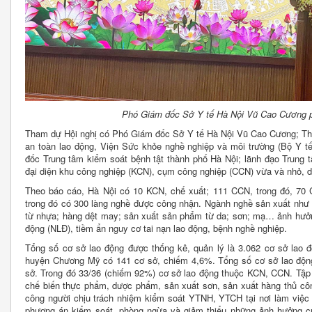
Phó Giám đốc Sở Y tế Hà Nội Vũ Cao Cương phá
Tham dự Hội nghị có Phó Giám đốc Sở Y tế Hà Nội Vũ Cao Cương; Th
an toàn lao động, Viện Sức khỏe nghề nghiệp và môi trường (Bộ Y 
đốc Trung tâm kiểm soát bệnh tật thành phố Hà Nội; lãnh đạo Trung
đại diện khu công nghiệp (KCN), cụm công nghiệp (CCN) vừa và nhỏ, d
Theo báo cáo, Hà Nội có 10 KCN, chế xuất; 111 CCN, trong đó, 70 
trong đó có 300 làng nghề được công nhận. Ngành nghề sản xuất như 
từ nhựa; hàng dệt may; sản xuất sản phẩm từ da; sơn; mạ… ảnh hưởng
động (NLĐ), tiềm ẩn nguy cơ tai nạn lao động, bệnh nghề nghiệp.
Tổng số cơ sở lao động được thống kê, quản lý là 3.062 cơ sở lao đ
huyện Chương Mỹ có 141 cơ sở, chiếm 4,6%. Tổng số cơ sở lao động
sở. Trong đó 33/36 (chiếm 92%) cơ sở lao động thuộc KCN, CCN. Tập
chế biến thực phẩm, dược phẩm, sản xuất sơn, sản xuất hàng thủ c
công người chịu trách nhiệm kiểm soát YTNH, YTCH tại nơi làm việc 
phương án kiểm soát, phòng ngừa và giảm thiểu những ảnh hưởng củ