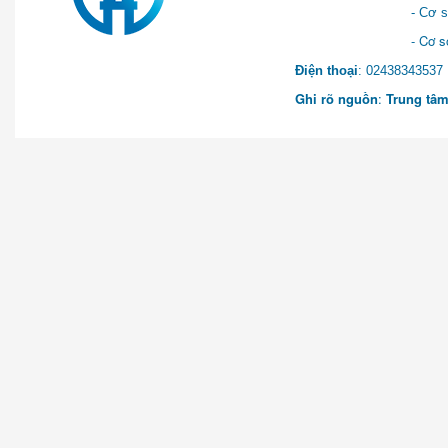
- Cơ sở 2: Khu Hành chính
- Cơ sở 3: Số 1 Ngõ 2 Q
Điện thoại
: 0243834
Ghi rõ nguồn
:
Trung tâm