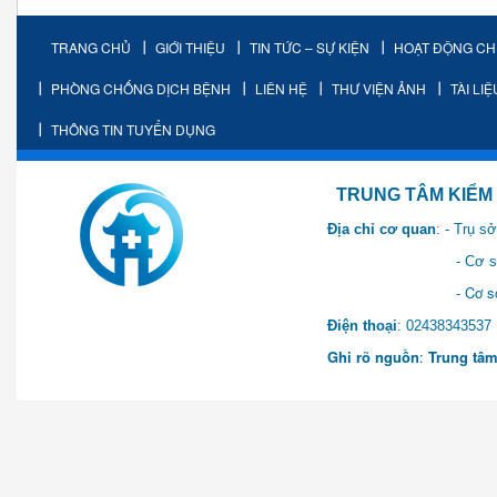
TRANG CHỦ
GIỚI THIỆU
TIN TỨC – SỰ KIỆN
HOẠT ĐỘNG C
PHÒNG CHỐNG DỊCH BỆNH
LIÊN HỆ
THƯ VIỆN ẢNH
TÀI LI
THÔNG TIN TUYỂN DỤNG
TRUNG TÂM KIỂM SOÁT 
Địa chỉ cơ quan
: - Trụ 
- Cơ sở 2: Khu Hành chính
- Cơ sở 3: Số 1 Ngõ 2 Q
Điện thoại
: 0243834
Ghi rõ nguồn
:
Trung tâm