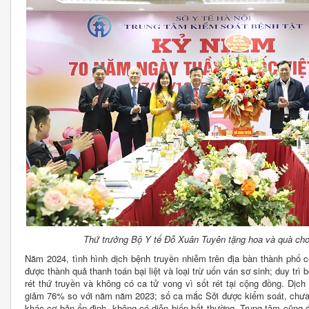
Thứ trưởng Bộ Y tế Đỗ Xuân Tuyên tặng hoa và quà cho 
Năm 2024, tình hình dịch bệnh truyền nhiễm trên địa bàn thành phố c
được thành quả thanh toán bại liệt và loại trừ uốn ván sơ sinh; duy trì 
rét thứ truyền và không có ca tử vong vì sốt rét tại cộng đồng. Dịc
giảm 76% so với năm năm 2023; số ca mắc Sởi được kiểm soát, chưa 
khác cơ bản ổn định, không có diễn biến bất thường. Trung tâm cũng đ