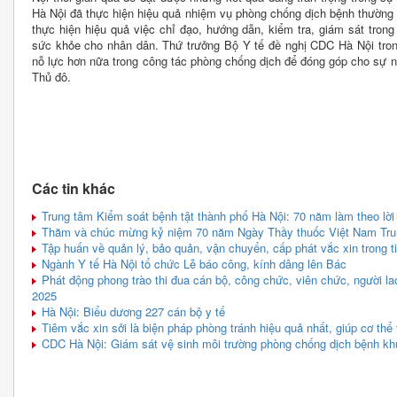
Hà Nội đã thực hiện hiệu quả nhiệm vụ phòng chống dịch bệnh thường
thực hiện hiệu quả việc chỉ đạo, hướng dẫn, kiểm tra, giám sát tron
sức khỏe cho nhân dân. Thứ trưởng Bộ Y tế đề nghị CDC Hà Nội trong 
nỗ lực hơn nữa trong công tác phòng chống dịch để đóng góp cho sự n
Thủ đô.
Các tin khác
Trung tâm Kiểm soát bệnh tật thành phố Hà Nội: 70 năm làm theo lời
Thăm và chúc mừng kỷ niệm 70 năm Ngày Thầy thuốc Việt Nam Trung
Tập huấn về quản lý, bảo quản, vận chuyển, cấp phát vắc xin trong 
Ngành Y tế Hà Nội tổ chức Lễ báo công, kính dâng lên Bác
Phát động phong trào thi đua cán bộ, công chức, viên chức, người l
2025
Hà Nội: Biểu dương 227 cán bộ y tế
Tiêm vắc xin sởi là biện pháp phòng tránh hiệu quả nhất, giúp cơ thể t
CDC Hà Nội: Giám sát vệ sinh môi trường phòng chống dịch bệnh khu