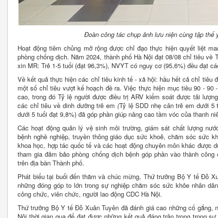
Đoàn công tác chụp ảnh lưu niện cùng tập thể 
Hoạt động tiêm chủng mở rộng được chỉ đạo thực hiện quyết liệt man
phòng chống dịch. Năm 2024, thành phố Hà Nội đạt 08/08 chỉ tiêu về 
xin MR: Trẻ 1-5 tuổi (đạt 96,3%), NVYT có nguy cơ (95,6%) đều đạt các
Về kết quả thực hiện các chỉ tiêu kinh tế - xã hội: hầu hết cả chỉ tiêu
một số chỉ tiêu vượt kế hoạch đề ra. Việc thực hiện mục tiêu 90 - 90
cao, trong đó Tỷ lệ người được điều trị ARV kiểm soát được tải lượn
các chỉ tiêu về dinh dưỡng trẻ em
(
Tỷ lệ SDD nhẹ cân trẻ em dưới 5 t
dưới 5 tuổi đạt 9,8%) đã góp phần giúp nâng cao tầm vóc của thanh ni
Các hoạt động quản lý vệ sinh môi trường, giám sát chất lượng nư
bệnh nghề nghiệp, truyền thông giáo dục sức khoẻ, chăm sóc sức kh
khoa học, hợp tác quốc tế và các hoạt động chuyên môn khác được duy
tham gia đảm bảo phòng chống dịch bệnh góp phần vào thành công củ
trên địa bàn Thành phố.
Phát biểu tại buổi đến thăm và chúc mừng, Thứ trưởng Bộ Y tế Đỗ Xu
những đóng góp to lớn trong sự nghiệp chăm sóc sức khỏe nhân dân 
công chức, viên chức, người lao động CDC Hà Nội.
Thứ trưởng Bộ Y tế Đỗ Xuân Tuyên đã đánh giá cao những cố gắng, 
Nội thời gian qua để đạt được những kết quả đáng trân trọng trong 