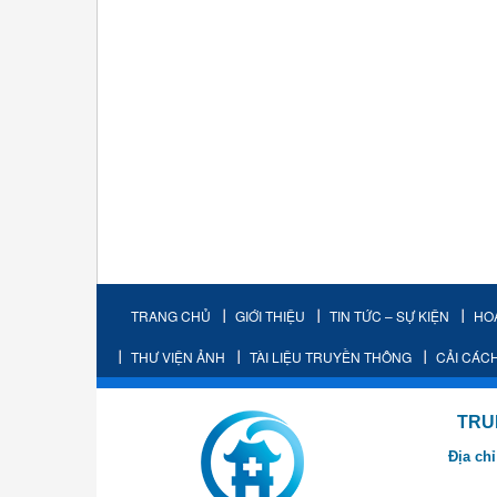
TRANG CHỦ
GIỚI THIỆU
TIN TỨC – SỰ KIỆN
HO
THƯ VIỆN ẢNH
TÀI LIỆU TRUYỀN THÔNG
CẢI CÁC
TRUNG TÂM K
Địa chỉ
- Cơ sở 2: Khu