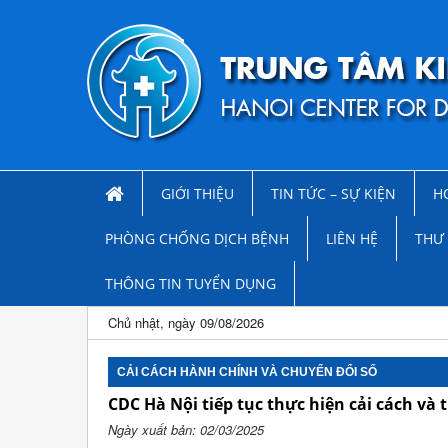
GIỚI THIỆU
TIN TỨC – SỰ KIỆN
H
PHÒNG CHỐNG DỊCH BỆNH
LIÊN HỆ
THƯ 
THÔNG TIN TUYỂN DỤNG
Chủ nhật, ngày 09/08/2026
CẢI CÁCH HÀNH CHÍNH VÀ CHUYỂN ĐỔI SỐ
CDC Hà Nội tiếp tục thực hiện cải cách và
Ngày xuất bản: 02/03/2025