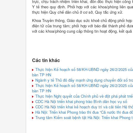
trực, chịu trách nhiệm triển khai, đôn đốc thực hiện cô
Y tế theo quy định. Phối hợp với các khoa/phòng liên qu
thực hiện Quy chế dân chủ ở cơ sở, Quy tắc ứng xử.
Khoa Truyền thông, Giáo dục sức khoẻ chủ động phối hợp v
điện tử của trung tâm; phối hợp với báo đài thành phố đư
với các khoa/phòng cung cấp thông tin hoạt động, kết quả 
Các tin khác
Thực hiện Kế hoạch số 58/KH-UBND ngày 26/2/2025 của 
bàn TP HN
Ngành y tế Thủ đô đẩy mạnh ứng dụng chuyển đổi số tro
Thực hiện Kế hoạch số 58/KH-UBND ngày 26/2/2025 của 
bàn TP HN
Thực hiện Nghị quyết của Chính phủ về đột phá phát triể
CDC Hà Nội triển khai phong trào Bình dân học vụ số
CDC Hà Nội triển khai kế hoạch duy trì và cải tiến Hệ 
Hà Nội: Triển khai Phong trào thi đua “Cả nước thi đua đ
Trung tâm Kiểm soát bệnh tật Hà Nội: Triển khai Phong t