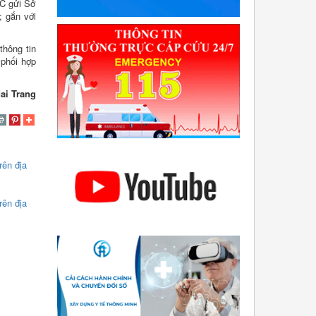
HC gửi Sở
; gắn với
thông tin
 phối hợp
ai Trang
ên địa
ên địa