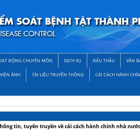
OẠT ĐỘNG CHUYÊN MÔN
DỊCH VỤ
ĐẤU THẦU
VĂN B
VIỆN ẢNH
TÀI LIỆU TRUYỀN THÔNG
CẢI CÁCH HÀNH CHÍ
 thông tin, tuyên truyền về cải cách hành chính nhà nướ