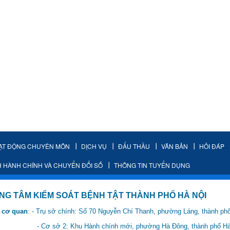
ẠT ĐỘNG CHUYÊN MÔN
DỊCH VỤ
ĐẤU THẦU
VĂN BẢN
HỎI ĐÁP
H HÀNH CHÍNH VÀ CHUYỂN ĐỔI SỐ
THÔNG TIN TUYỂN DỤNG
IỂM SOÁT BỆNH TẬT THÀNH PHỐ HÀ NỘI
 cơ quan
: - Trụ sở chính: Số 70 Nguyễn Chí Thanh, phường Láng, thành ph
 Hành chính mới, phường Hà Đông, thành phố Hà 