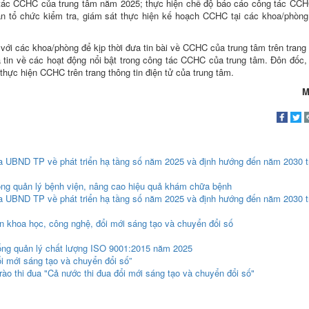
ng tác CCHC của trung tâm năm 2025; thực hiện chế độ báo cáo công tác CC
an tổ chức kiểm tra, giám sát thực hiện kế hoạch CCHC tại các khoa/phòng
ới các khoa/phòng để kịp thời đưa tin bài về CCHC của trung tâm trên trang 
a tin về các hoạt động nổi bật trong công tác CCHC của trung tâm. Đôn đốc,
thực hiện CCHC trên trang thông tin điện tử của trung tâm.
M
UBND TP về phát triển hạ tầng số năm 2025 và định hướng đến năm 2030 tr
ng quản lý bệnh viện, nâng cao hiệu quả khám chữa bệnh
UBND TP về phát triển hạ tầng số năm 2025 và định hướng đến năm 2030 tr
n khoa học, công nghệ, đổi mới sáng tạo và chuyển đổi số
thống quản lý chất lượng ISO 9001:2015 năm 2025
ổi mới sáng tạo và chuyển đổi số”
rào thi đua "Cả nước thi đua đổi mới sáng tạo và chuyển đổi số"