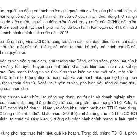
c, người lao động và trách nhiệm giải quyết công việc, góp phần cải thiện, du
hài lòng về sự phục vụ hành chính của cơ quan nhà nước; đồng thời nâng 
g để viên chức, người lao động hiểu rõ vai trò, ý nghĩa của CCHC; cải thiện
m Kiểm soát bệnh tật thành phố Hà Nội đã ban hành Kế hoạch số 411/KH-KS
cải cách hành chính nhà nước năm 2025.
êu đề ra trong việc CCHC từ công tác lãnh đạo, chỉ đạo, điều hành; cải cách
một cửa, một cửa liên thông; cải cách tổ chức bộ máy; cải cách chế độ côn
Chính quyền số.
tuyên truyền các quan điểm, chủ trương của Đảng, chính sách, pháp luật của
vực y tế. Tuyên truyền quá trình triển khai thực hiện các nhiệm vụ, kết qu
vực. Đẩy mạnh thông tin về tình hình thực hiện cơ chế một cửa, một cửa l
TTHC trên môi trường điện tử; nâng cấp và vận hành hiệu quả Hệ thống thông
thanh toán điện tử. Ngoài ra, tuyên truyền, phổ biến sâu rộng về mục tiêu,
ng của nhân dân.
ông tin đến viên chức, lao động hợp đồng, người dân và doanh nghiệp như: 
quan báo chí, trang thông tin điện tử của trung tâm; qua mạng xã hội Zalo, 
CHC trong nội bộ đơn vị. Niêm yết công khai, minh bạch các TTHC theo đúng
TTHC bằng nhiều hình thức khác nhau. Giới thiệu, nhân rộng các mô hình CCHC t
hân, tổ chức có sáng kiến, ý tưởng cải cách hành chính mang lại hiệu quả t
 cùng phối hợp thực hiện hiệu quả kế hoạch. Trong đó, phòng TCHC là phò