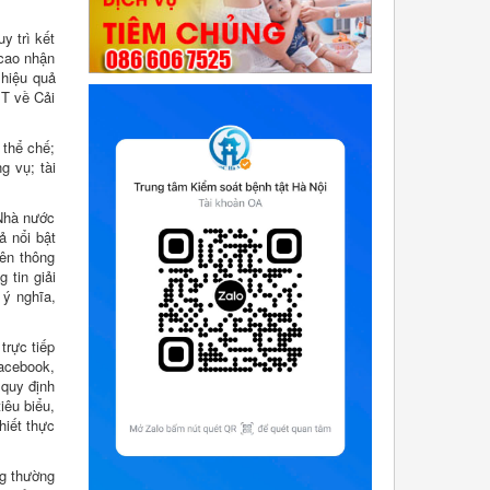
y trì kết
cao nhận
 hiệu quả
BT về Cải
 thể chế;
g vụ; tài
 Nhà nước
ả nổi bật
iên thông
 tin giải
 ý nghĩa,
trực tiếp
Facebook,
 quy định
iêu biểu,
hiết thực
ng thường