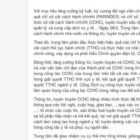
Với mục tiêu tăng cường kỷ luật, kỷ cương đội ngũ viên chứ
quả chỉ số cải cách hành chínhh (PARINDEX) và chỉ số 
thức về cải cách hành chínhh (CCHC), tuyên truyền sâu rộn
quản lý và cung cấp dịch vụ y tế… Ngày 28/2, Trung tâ
cách hành chính nhà nước và thông tin, tuyên truyền về 
Theo đó, trung tâm phấn đấu thực hiện hiệu quả các chỉ ti
cải cách thủ tục hành chính (TTHC) và thực hiện cơ chế 
chính công; xây dựng và phát triển Chính quyền điện tử, 
Đồng thời, tăng cường thông tin, tuyên truyền về CCHC; 
và các văn bản chỉ đạo của thành phố về CCHC trong lĩnh 
trong công tác CCHC của trung tâm trên tất cả các lĩnh 
trong giải quyết TTHC lĩnh vực y tế; kết quả giải quyết 
quyết TTHC ngành y tế, Cổng Dịch vụ công trực tuyến và 
tầm quan trọng của công tác CCHC trong nâng cao đời số
Thông tin, tuyên truyền CCHC bằng nhiều hình thức để th
thông qua các hội nghị, cuộc họp, giao ban…; qua các cơ 
…; tổ chức các cuộc thi, sân khấu hoá tuyên truyền về C
tại bộ phận tiếp nhận và trả kết quả, tại nơi giải quyết 
cách làm sáng tạo trong ngành y tế; tuyên dương các cá n
trong công tác y tế và phục vụ người dân.
Trung tâm đã giao nhiệm vụ cụ thể cho từng khoa, phòng