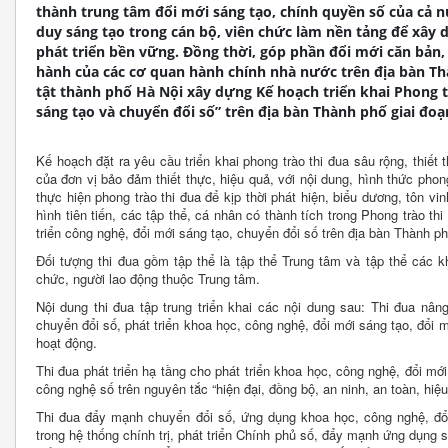
thành trung tâm đổi mới sáng tạo, chính quyền số của cả n
duy sáng tạo trong cán bộ, viên chức làm nền tảng để xây 
phát triển bền vững. Đồng thời, góp phần đổi mới căn bản,
hành của các cơ quan hành chính nhà nước trên địa bàn T
tật thành phố Hà Nội xây dựng Kế hoạch triển khai Phong t
sáng tạo và chuyển đổi số” trên địa bàn Thành phố giai đoạ
Kế hoạch đặt ra yêu cầu triển khai phong trào thi đua sâu rộng, thiết
của đơn vị bảo đảm thiết thực, hiệu quả, với nội dung, hình thức pho
thực hiện phong trào thi đua để kịp thời phát hiện, biểu dương, tôn vi
hình tiên tiến, các tập thể, cá nhân có thành tích trong Phong trào t
triển công nghệ, đổi mới sáng tạo, chuyển đổi số trên địa bàn Thành ph
Đối tượng thi đua gồm tập thể là tập thể Trung tâm và tập thể các 
chức, người lao động thuộc Trung tâm.
Nội dung thi đua tập trung triển khai các nội dung sau: Thi đua nân
chuyển đổi số, phát triển khoa học, công nghệ, đổi mới sáng tạo, đổi 
hoạt động.
Thi đua phát triển hạ tầng cho phát triển khoa học, công nghệ, đổi mới
công nghệ số trên nguyên tắc “hiện đại, đồng bộ, an ninh, an toàn, hiệu 
Thi đua đẩy mạnh chuyển đổi số, ứng dụng khoa học, công nghệ, đổ
trong hệ thống chính trị, phát triển Chính phủ số, đẩy mạnh ứng dụng s