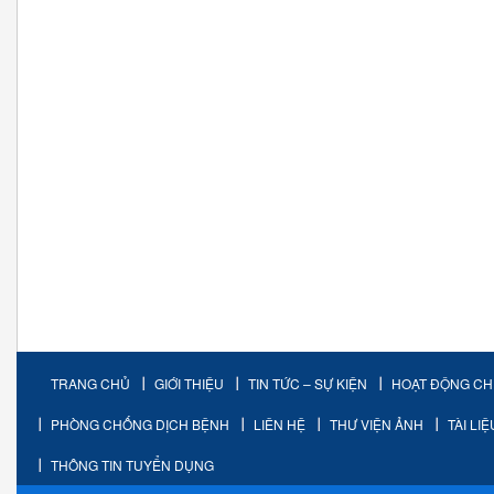
TRANG CHỦ
GIỚI THIỆU
TIN TỨC – SỰ KIỆN
HOẠT ĐỘNG C
PHÒNG CHỐNG DỊCH BỆNH
LIÊN HỆ
THƯ VIỆN ẢNH
TÀI LI
THÔNG TIN TUYỂN DỤNG