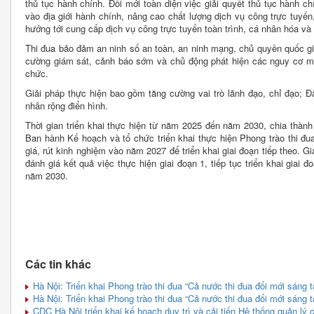
thủ tục hành chính. Đổi mới toàn diện việc giải quyết thủ tục hành 
vào địa giới hành chính, nâng cao chất lượng dịch vụ công trực tuyế
hướng tới cung cấp dịch vụ công trực tuyến toàn trình, cá nhân hóa và 
Thi đua bảo đảm an ninh số an toàn, an ninh mạng, chủ quyền quốc gi
cường giám sát, cảnh báo sớm và chủ động phát hiện các nguy cơ mất
chức.
Giải pháp thực hiện bao gồm tăng cường vai trò lãnh đạo, chỉ đạo; 
nhân rộng điển hình.
Thời gian triển khai thực hiện từ năm 2025 đến năm 2030, chia thành 
Ban hành Kế hoạch và tổ chức triển khai thực hiện Phong trào thi đua 
giá, rút kinh nghiệm vào năm 2027 để triển khai giai đoạn tiếp theo. Gi
đánh giá kết quả việc thực hiện giai đoạn 1, tiếp tục triển khai giai 
năm 2030.
Các tin khác
Hà Nội: Triển khai Phong trào thi đua “Cả nước thi đua đổi mới sáng 
Hà Nội: Triển khai Phong trào thi đua “Cả nước thi đua đổi mới sáng 
CDC Hà Nội triển khai kế hoạch duy trì và cải tiến Hệ thống quản l