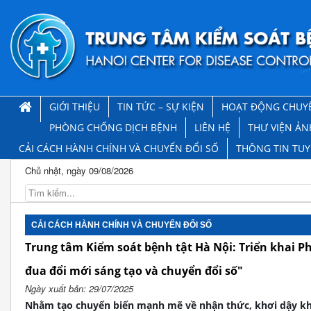
GIỚI THIỆU
TIN TỨC – SỰ KIỆN
HOẠT ĐỘNG CHUY
PHÒNG CHỐNG DỊCH BỆNH
LIÊN HỆ
THƯ VIỆN ẢN
CẢI CÁCH HÀNH CHÍNH VÀ CHUYỂN ĐỔI SỐ
THÔNG TIN TU
Chủ nhật, ngày 09/08/2026
CẢI CÁCH HÀNH CHÍNH VÀ CHUYỂN ĐỔI SỐ
Trung tâm Kiểm soát bệnh tật Hà Nội: Triển khai Ph
đua đổi mới sáng tạo và chuyển đổi số"
Ngày xuất bản: 29/07/2025
Nhằm tạo chuyển biến mạnh mẽ về nhận thức, khơi dậy khá