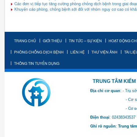
Các đơn vị tiếp tục tăng cường phòng chống dịch bệnh trong giai đoạn
Khuyến cáo phòng, chống bệnh sởi đối với nhóm nguy cơ cao có khả
TRANG CHỦ
GIỚI THIỆU
TIN TỨC – SỰ KIỆN
HOẠT ĐỘNG C
PHÒNG CHỐNG DỊCH BỆNH
LIÊN HỆ
THƯ VIỆN ẢNH
TÀI LI
THÔNG TIN TUYỂN DỤNG
TRUNG TÂM KIỂM SOÁT 
Địa chỉ cơ quan
: - Trụ 
- Cơ sở 2: Khu Hành chính
- Cơ sở 3: Số 1 Ngõ 2 Q
Điện thoại
: 0243834
Ghi rõ nguồn
:
Trung tâm