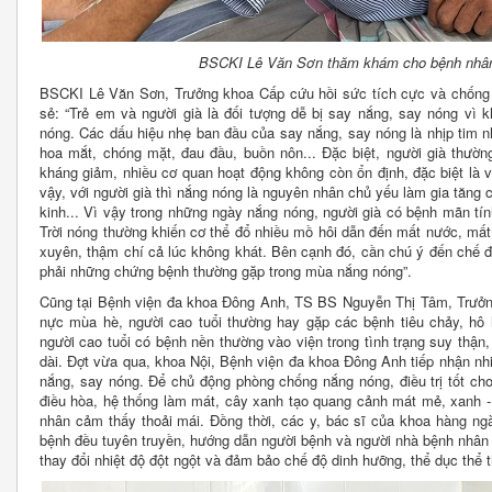
BSCKI Lê Văn Sơn thăm khám cho bệnh nhâ
BSCKI Lê Văn Sơn, Trưởng khoa Cấp cứu hồi sức tích cực và chống 
sẻ: “Trẻ em và người già là đối tượng dễ bị say nắng, say nóng vì k
nóng. Các dấu hiệu nhẹ ban đầu của say nắng, say nóng là nhịp tim n
hoa mắt, chóng mặt, đau đầu, buồn nôn... Đặc biệt, người già thường
kháng giảm, nhiều cơ quan hoạt động không còn ổn định, đặc biệt là v
vậy, với người già thì nắng nóng là nguyên nhân chủ yếu làm gia tăng 
kinh... Vì vậy trong những ngày nắng nóng, người già có bệnh mãn tính
Trời nóng thường khiến cơ thể đổ nhiều mồ hôi dẫn đến mất nước, mấ
xuyên, thậm chí cả lúc không khát. Bên cạnh đó, cần chú ý đến chế đ
phải những chứng bệnh thường gặp trong mùa nắng nóng”.
Cũng tại Bệnh viện đa khoa Đông Anh, TS BS Nguyễn Thị Tâm, Trưởng 
nực mùa hè, người cao tuổi thường hay gặp các bệnh tiêu chảy, hô
người cao tuổi có bệnh nền thường vào viện trong tình trạng suy thận,
dài. Đợt vừa qua, khoa Nội, Bệnh viện đa khoa Đông Anh tiếp nhận nh
nắng, say nóng. Để chủ động phòng chống nắng nóng, điều trị tốt cho
điều hòa, hệ thống làm mát, cây xanh tạo quang cảnh mát mẻ, xanh -
nhân cảm thấy thoải mái. Đồng thời, các y, bác sĩ của khoa hàng n
bệnh đều tuyên truyền, hướng dẫn người bệnh và người nhà bệnh nhân
thay đổi nhiệt độ đột ngột và đảm bảo chế độ dinh hưỡng, thể dục thể th