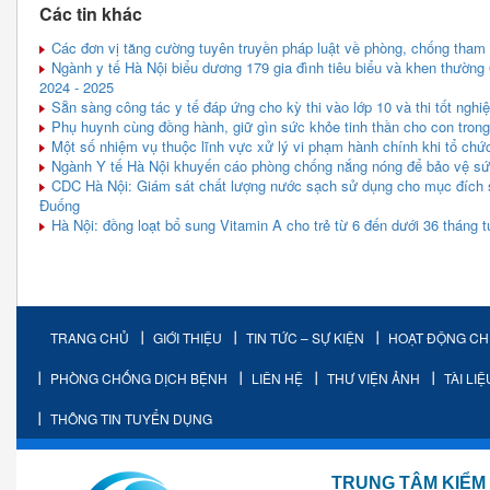
Các tin khác
Các đơn vị tăng cường tuyên truyền pháp luật về phòng, chống tham
Ngành y tế Hà Nội biểu dương 179 gia đình tiêu biểu và khen thường 
2024 - 2025
Sẵn sàng công tác y tế đáp ứng cho kỳ thi vào lớp 10 và thi tốt ngh
Phụ huynh cùng đồng hành, giữ gìn sức khỏe tinh thần cho con trong
Một số nhiệm vụ thuộc lĩnh vực xử lý vi phạm hành chính khi tổ chứ
Ngành Y tế Hà Nội khuyến cáo phòng chống nắng nóng để bảo vệ s
CDC Hà Nội: Giám sát chất lượng nước sạch sử dụng cho mục đích s
Đuống
Hà Nội: đồng loạt bổ sung Vitamin A cho trẻ từ 6 đến dưới 36 tháng t
TRANG CHỦ
GIỚI THIỆU
TIN TỨC – SỰ KIỆN
HOẠT ĐỘNG C
PHÒNG CHỐNG DỊCH BỆNH
LIÊN HỆ
THƯ VIỆN ẢNH
TÀI LI
THÔNG TIN TUYỂN DỤNG
TRUNG TÂM KIỂM SOÁT 