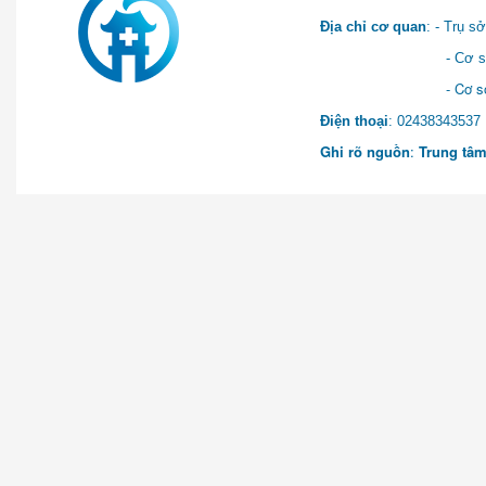
Địa chỉ cơ quan
: - Trụ 
- Cơ sở 2: Khu Hành chính
- Cơ sở 3: Số 1 Ngõ 2 Q
Điện thoại
: 0243834
Ghi rõ nguồn
:
Trung tâm