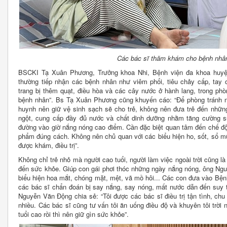
Các bác sĩ thăm khám cho bệnh nhân 
BSCKI Tạ Xuân Phương, Trưởng khoa Nhi, Bệnh viện đa khoa huyệ
thường tiếp nhận các bệnh nhân như viêm phổi, tiêu chảy cấp, tay 
trang bị thêm quạt, điều hòa và các cây nước ở hành lang, trong phò
bệnh nhân”. Bs Tạ Xuân Phương cũng khuyến cáo: “Để phòng tránh 
huynh nên giữ vệ sinh sạch sẽ cho trẻ, không nên đưa trẻ đến những 
ngột, cung cấp đầy đủ nước và chất dinh dưỡng nhằm tăng cường sứ
đường vào giờ nắng nóng cao điểm. Cần đặc biệt quan tâm đến chế độ
phẩm đúng cách. Không nên chủ quan với các biểu hiện ho, sốt, sổ mũ
được khám, điều trị”.
Không chỉ trẻ nhỏ mà người cao tuổi, người làm việc ngoài trời cũng l
đến sức khỏe. Giúp con gái phơi thóc những ngày nắng nóng, ông Ngu
biểu hiện hoa mắt, chóng mặt, mệt, vã mồ hôi... Các con đưa vào Bệ
các bác sĩ chẩn đoán bị say nắng, say nóng, mất nước dẫn đến suy t
Nguyễn Văn Động chia sẻ: “Tôi được các bác sĩ điều trị tận tình, chu 
nhiều. Các bác sĩ cũng tư vấn tôi ăn uống điều độ và khuyên tôi trời 
tuổi cao rồi thì nên giữ gìn sức khỏe”.