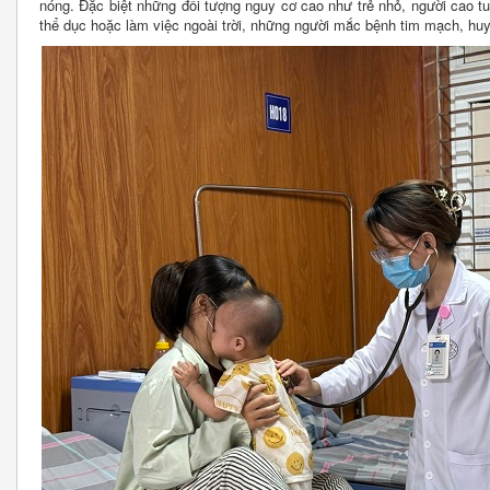
nóng. Đặc biệt những đối tượng nguy cơ cao như trẻ nhỏ, người cao tu
thể dục hoặc làm việc ngoài trời, những người mắc bệnh tim mạch, huy