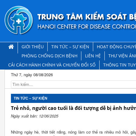
GIỚI THIỆU
TIN TỨC – SỰ KIỆN
HOẠT ĐỘNG CHUY
PHÒNG CHỐNG DỊCH BỆNH
LIÊN HỆ
THƯ VIỆN ẢN
CẢI CÁCH HÀNH CHÍNH VÀ CHUYỂN ĐỔI SỐ
THÔNG TIN TU
Thứ 7, ngày 08/08/2026
TIN TỨC – SỰ KIỆN
Trẻ nhỏ, người cao tuổi là đối tượng dễ bị ảnh hư
Ngày xuất bản: 12/06/2025
Những ngày hè, thời tiết nắng, nóng làm cơ thể ra nhiều mồ hôi, gây