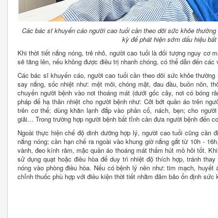
Các bác sĩ khuyến cáo người cao tuổi cần theo dõi sức khỏe thường 
kỳ để phát hiện sớm dấu hiệu bất
Khi thời tiết nắng nóng, trẻ nhỏ, người cao tuổi là đối tượng nguy cơ 
sẽ tăng lên, nếu không được điều trị nhanh chóng, có thể dẫn đến các
Các bác sĩ khuyến cáo, người cao tuổi cần theo dõi sức khỏe thường 
say nắng, sốc nhiệt như: mệt mỏi, chóng mặt, đau đầu, buồn nôn, th
chuyển người bệnh vào nơi thoáng mát (dưới gốc cây, nơi có bóng râ
pháp để hạ thân nhiệt cho người bệnh như: Cởi bớt quần áo trên ngư
trên cơ thể; dùng khăn lạnh đắp vào phần cổ, nách, bẹn; cho ngườ
giải… Trong trường hợp người bệnh bất tỉnh cần đưa người bệnh đến cơ
Ngoài thực hiện chế độ dinh dưỡng hợp lý, người cao tuổi cũng cần điề
nắng nóng; cần hạn chế ra ngoài vào khung giờ nắng gắt từ 10h - 16h
vành, đeo kính râm, mặc quần áo thoáng mát thấm hút mồ hôi tốt. Khi
sử dụng quạt hoặc điều hòa để duy trì nhiệt độ thích hợp, tránh thay 
nóng vào phòng điều hòa. Nếu có bệnh lý nền như: tim mạch, huyết á
chỉnh thuốc phù hợp với điều kiện thời tiết nhằm đảm bảo ổn định sức 