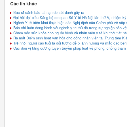
Các tin khác
Bác sĩ cảnh báo tai nạn do sét đánh gây ra
Đại hội đại biểu Đảng bộ cơ quan Sở Y tế Hà Nội lần thứ V, nhiệm k
Ngành Y tế triển khai thực hiện các Nghị định của Chính phủ về sắp x
Báo chí luôn đồng hành với ngành y tế thủ đô trong sự nghiệp bảo 
Chăm sóc sức khỏe cho người bệnh và nhân viên y tế khi thời tiết n
Ra mắt Điểm sinh hoạt văn hóa cho công nhân viên tại Trung tâm Ki
Trẻ nhỏ, người cao tuổi là đối tượng dễ bị ảnh hưởng và mắc các bệ
Các đơn vị tăng cường tuyên truyền pháp luật về phòng, chống tham