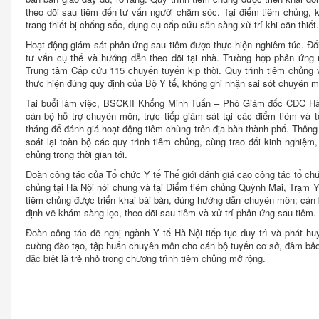
theo dõi sau tiêm đến tư vấn người chăm sóc. Tại điểm tiêm chủng, k
trang thiết bị chống sốc, dụng cụ cấp cứu sẵn sàng xử trí khi cần thiết.
Hoạt động giám sát phản ứng sau tiêm được thực hiện nghiêm túc. Đối
tư vấn cụ thể và hướng dẫn theo dõi tại nhà. Trường hợp phản ứng 
Trung tâm Cấp cứu 115 chuyển tuyến kịp thời. Quy trình tiêm chủng 
thực hiện đúng quy định của Bộ Y tế, không ghi nhận sai sót chuyên m
Tại buổi làm việc, BSCKII Khổng Minh Tuấn – Phó Giám đốc CDC Hà
cán bộ hỗ trợ chuyên môn, trực tiếp giám sát tại các điểm tiêm và 
tháng để đánh giá hoạt động tiêm chủng trên địa bàn thành phố. Thông q
soát lại toàn bộ các quy trình tiêm chủng, cùng trao đổi kinh nghiệm
chủng trong thời gian tới.
Đoàn công tác của Tổ chức Y tế Thế giới đánh giá cao công tác tổ ch
chủng tại Hà Nội nói chung và tại Điểm tiêm chủng Quỳnh Mai, Trạm Y
tiêm chủng được triển khai bài bản, đúng hướng dẫn chuyên môn; cán b
định về khám sàng lọc, theo dõi sau tiêm và xử trí phản ứng sau tiêm.
Đoàn công tác đề nghị ngành Y tế Hà Nội tiếp tục duy trì và phát hu
cường đào tạo, tập huấn chuyên môn cho cán bộ tuyến cơ sở, đảm bảo 
đặc biệt là trẻ nhỏ trong chương trình tiêm chủng mở rộng.