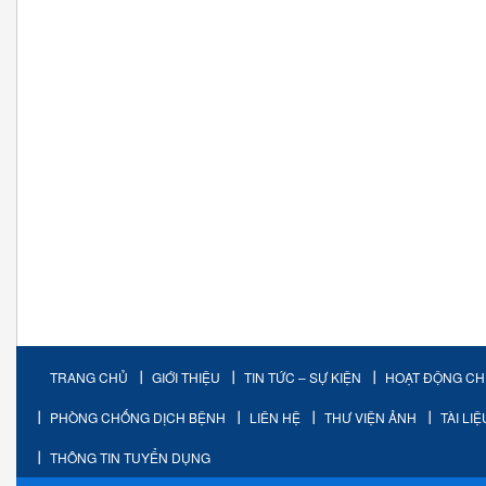
TRANG CHỦ
GIỚI THIỆU
TIN TỨC – SỰ KIỆN
HOẠT ĐỘNG C
PHÒNG CHỐNG DỊCH BỆNH
LIÊN HỆ
THƯ VIỆN ẢNH
TÀI LI
THÔNG TIN TUYỂN DỤNG