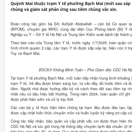
Quỳnh Mai thuộc trạm Y tế phường Bạch Mai (mới sau sáp 
chủng và giám sát phản ứng sau tiêm chủng vắc xin.
Đoàn công tác gồm bà Siti Asfijah Abdoellah – cán bộ Cơ quan 
(BPOM), chuyên gia WHO; cùng đại diện Cục Phòng bệnh (Bộ Y tế)
Nghiệp vụ Y – Sở Y tế Hà Nội và Trung tâm Kiểm soát bệnh tật thành 
Theo báo cáo của Trung tâm Y tế, trước ngày 1/7/2025, toàn quận có
hình chính quyền 2 cấp, các trạm Y tế được sắp xếp lại, hiện còn 3 
Tuy và Bạch Mai.
BSCKII Khổng Minh Tuấn – Phó Giám đốc CDC Hà Nội p
Tại trạm Y tế phường Bạch Mai, mỗi tuần tiếp nhận trung bình khoảng 3
trạm Y tế, trẻ đều được khám sàng lọc, tư vấn đầy đủ trước tiêm và đư
tiêm. Người nhà được hướng dẫn kỹ về cách theo dõi sau tiêm tại nh
nhất nếu có dấu hiệu bất thường. Trong năm 2024, toàn quận chỉ ghi
được phát hiện sớm và xử lý kịp thời.
Các cán bộ y tế thực hiện tiêm chủng tại trạm đều được đào tạo, tậ
được cập nhật kiến thức chuyên môn và huấn luyện kỹ năng sơ cấp cứ
Công tác tiếp nhận, bảo quản và cấp phát vắc xin được thực hiện th
CDC Hà Nội và lưu giữ trong hệ thống dây chuyền lạnh đạt chuẩn (2–8
bản bàn giao đầy đủ, rõ ràng. Quy trình tiêm chủng được triển khai đồ