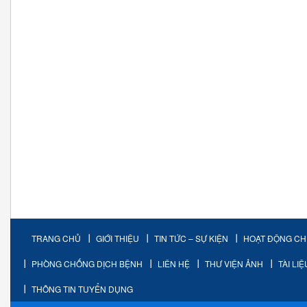
TRANG CHỦ
GIỚI THIỆU
TIN TỨC – SỰ KIỆN
HOẠT ĐỘNG C
PHÒNG CHỐNG DỊCH BỆNH
LIÊN HỆ
THƯ VIỆN ẢNH
TÀI LI
THÔNG TIN TUYỂN DỤNG