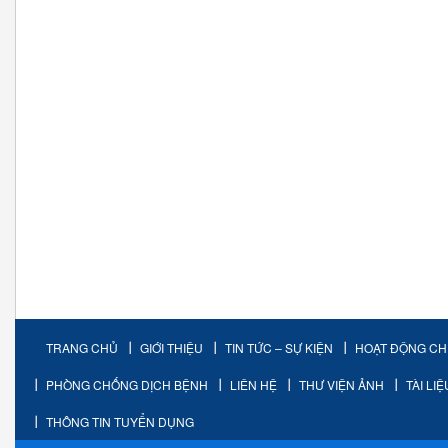
TRANG CHỦ
GIỚI THIỆU
TIN TỨC – SỰ KIỆN
HOẠT ĐỘNG C
PHÒNG CHỐNG DỊCH BỆNH
LIÊN HỆ
THƯ VIỆN ẢNH
TÀI LI
THÔNG TIN TUYỂN DỤNG