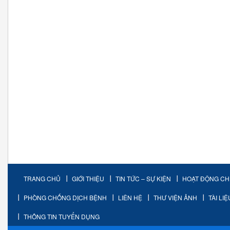
TRANG CHỦ
GIỚI THIỆU
TIN TỨC – SỰ KIỆN
HOẠT ĐỘNG C
PHÒNG CHỐNG DỊCH BỆNH
LIÊN HỆ
THƯ VIỆN ẢNH
TÀI LI
THÔNG TIN TUYỂN DỤNG