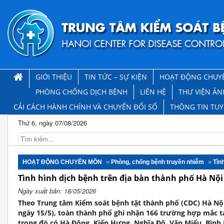
GIỚI THIỆU
TIN TỨC – SỰ KIỆN
HOẠT ĐỘNG CHUY
PHÒNG CHỐNG DỊCH BỆNH
LIÊN HỆ
THƯ VIỆN ẢN
CẢI CÁCH HÀNH CHÍNH VÀ CHUYỂN ĐỔI SỐ
THÔNG TIN TU
Thứ 6, ngày 07/08/2026
HOẠT ĐỘNG CHUYÊN MÔN
Phòng, chống bệnh truyền nhiễm
Tìn
Tình hình dịch bệnh trên địa bàn thành phố Hà Nội
Ngày xuất bản: 18/05/2026
Theo Trung tâm Kiểm soát bệnh tật thành phố (CDC) Hà Nội
ngày 15/5), toàn thành phố ghi nhận 166 trường hợp mắc t
trong đó có Hà Đông, Kiến Hưng, Nghĩa Đô, Văn Miếu, Bình 