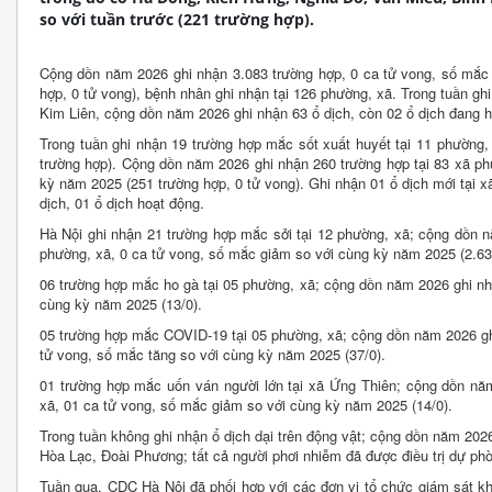
so với tuần trước (221 trường hợp).
Cộng dồn năm 2026 ghi nhận 3.083 trường hợp, 0 ca tử vong, số mắc 
hợp, 0 tử vong), bệnh nhân ghi nhận tại 126 phường, xã. Trong tuần gh
Kim Liên, cộng dồn năm 2026 ghi nhận 63 ổ dịch, còn 02 ổ dịch đang h
Trong tuần ghi nhận 19 trường hợp mắc sốt xuất huyết tại 11 phường, 
trường hợp). Cộng dồn năm 2026 ghi nhận 260 trường hợp tại 83 xã ph
kỳ năm 2025 (251 trường hợp, 0 tử vong). Ghi nhận 01 ổ dịch mới tại
dịch, 01 ổ dịch hoạt động.
Hà Nội ghi nhận 21 trường hợp mắc sởi tại 12 phường, xã; cộng dồn 
phường, xã, 0 ca tử vong, số mắc giảm so với cùng kỳ năm 2025 (2.63
06 trường hợp mắc ho gà tại 05 phường, xã; cộng dồn năm 2026 ghi nh
cùng kỳ năm 2025 (13/0).
05 trường hợp mắc COVID-19 tại 05 phường, xã; cộng dồn năm 2026 ghi
tử vong, số mắc tăng so với cùng kỳ năm 2025 (37/0).
01 trường hợp mắc uốn ván người lớn tại xã Ứng Thiên; cộng dồn năm
xã, 01 ca tử vong, số mắc giảm so với cùng kỳ năm 2025 (14/0).
Trong tuần không ghi nhận ổ dịch dại trên động vật; cộng dồn năm 2026
Hòa Lạc, Đoài Phương; tất cả người phơi nhiễm đã được điều trị dự ph
Tuần qua, CDC Hà Nội đã phối hợp với các đơn vị tổ chức giám sát kh