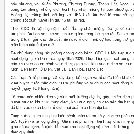
các phường, xã: Xuân Phương, Chương Dương, Thanh Liệt, Ngọc Hồ
công tác phòng, chống dịch bệnh tay chân miệng tại các phường, 
Hoàng Liệt. Đồng thời phối hợp với UBND xã Dân Hoà tổ chức hội n
chống sốt xuất huyết lần thứ 16 tại Hà Nội.
Theo CDC Hà Nội nhận định, số mắc tay chân miệng tiếp tục có xu h
tản phát. Dự báo số mắc sẽ tiếp tục giảm trong thời gian tới. Đối với 
trong 2 tuần gần đây, đã xuất hiện các ổ dịch mới; dự báo trong thời gi
hiện thêm các ổ dịch mới.
Để chủ động công tác phòng chống dịch bệnh, CDC Hà Nội tiếp tục t
hoạt động tại xã Dân Hòa ngày 19/5/2026. Thực hiện giám sát công tá
các khu vực có ca bệnh và ổ dịch; giám sát khu vực ổ dịch sốt xuất
Môn, Liên Minh, Ô Diên, Vật Lại, Dân Hòa, Hưng Đạo.
Các Trạm Y tế phường, xã xây dựng kế hoạch và tổ chức triển khai c
xuất huyết trước mùa dịch: 100% phường xã tổ chức các hoạt động 
huyết (ngày 15/6 hàng năm);
Tổ chức các chiến dịch vệ sinh môi trường diệt bọ gậy, chiến dịch 
huyết tại các khu vực trọng điểm, khu vực nguy cơ cao trên địa bàn q
để khu vực có ca bệnh, ổ dịch mới xuất hiện trên địa bàn.
Tăng cường giám sát phát hiện bệnh nhân tại cơ sở y tế được phân c
trực tuyến và tại cộng đồng. Giám sát phát hiện bệnh tay chân miện
giáo có ca bệnh, ổ dịch; tổ chức các hoạt động vệ sinh môi trường,
theo quy định.