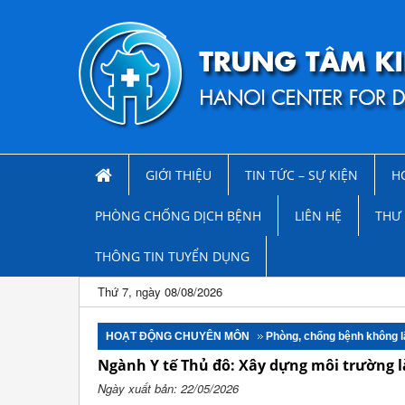
GIỚI THIỆU
TIN TỨC – SỰ KIỆN
H
PHÒNG CHỐNG DỊCH BỆNH
LIÊN HỆ
THƯ 
THÔNG TIN TUYỂN DỤNG
Thứ 7, ngày 08/08/2026
HOẠT ĐỘNG CHUYÊN MÔN
Phòng, chống bệnh không 
Ngành Y tế Thủ đô: Xây dựng môi trường l
Ngày xuất bản: 22/05/2026