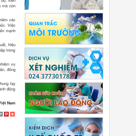
 bộ, viên
ân mà còn
ghiêm các
uốc. Việc
biến mạnh
uất, hiệu
iệp trong
nhiệm vụ
hân, đồng
chung tay
hành động
Việt Nam