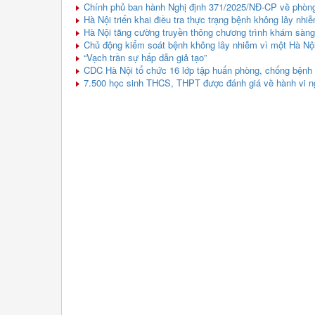
Chính phủ ban hành Nghị định 371/2025/NĐ-CP về phòng, 
Hà Nội triển khai điều tra thực trạng bệnh không lây nhi
Hà Nội tăng cường truyền thông chương trình khám sàng 
Chủ động kiểm soát bệnh không lây nhiễm vì một Hà Nộ
“Vạch trần sự hấp dẫn giả tạo”
CDC Hà Nội tổ chức 16 lớp tập huấn phòng, chống bệnh t
7.500 học sinh THCS, THPT được đánh giá về hành vi n