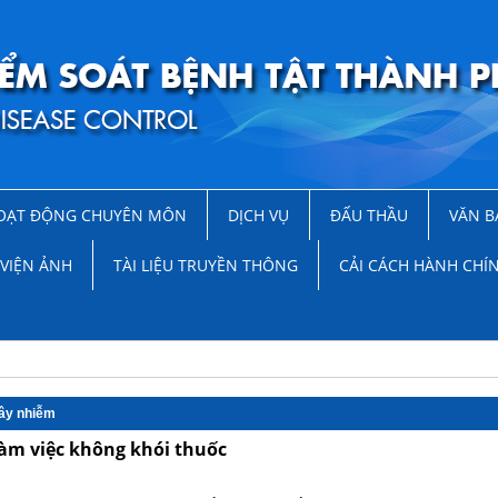
OẠT ĐỘNG CHUYÊN MÔN
DỊCH VỤ
ĐẤU THẦU
VĂN B
VIỆN ẢNH
TÀI LIỆU TRUYỀN THÔNG
CẢI CÁCH HÀNH CHÍ
lây nhiễm
àm việc không khói thuốc