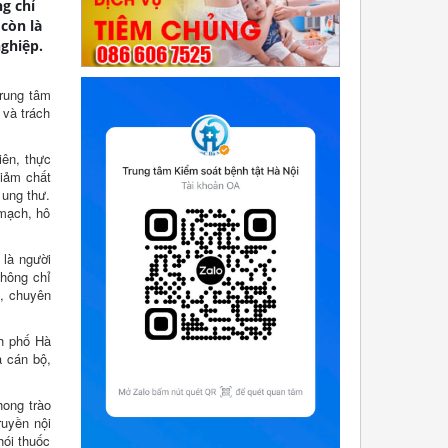
g chỉ
còn là
ghiệp.
Trung tâm
 và trách
iên, thực
giảm chất
 ung thư.
 mạch, hô
 là người
không chỉ
n, chuyên
nh phố Hà
a cán bộ,
hong trào
ruyền nội
hói thuốc