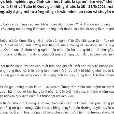
hực hiện nghiêm quy định cấm hút thuốc lá tại nơi làm việc” khôn
c lá 31/5 và Tuần lễ Quốc gia không thuốc lá 25 - 31/5/2026, mà 
ng, xây dựng môi trường công sở văn minh, an toàn và chuyên n
sóc, bảo vệ và nâng cao sức khỏe nhân dân, ngành Y tế Thủ đô nói chung, 
t xây dựng môi trường làm việc không khói thuốc, lan tỏa lối sống lành mạnh
thuốc lá luôn được Đảng, Nhà nước và ngành Y tế đặc biệt quan tâm. Tuy nh
n tại ở một số nơi, ảnh hưởng trực tiếp tới sức khỏe người lao động, làm suy 
ị. Khói thuốc lá chứa hàng nghìn hóa chất độc hại, trong đó có cả chất gây
ít phải khói thuốc thụ động cũng đối mặt với nguy cơ mắc các bệnh về tim
ói thuốc càng trở nên cấp thiết hơn bao giờ hết. Mỗi cán bộ y tế không chỉ
ng trong thực hành lối sống lành mạnh. Một cơ sở y tế không khói thuốc 
à còn góp phần nâng cao chất lượng dịch vụ, xây dựng hình ảnh thân thiệ
Quốc gia không thuốc lá 25 - 31/5/2026, Trung tâm Kiểm soát bệnh tật thà
cao nhận thức về tác hại của thuốc lá, đặc biệt nhấn mạnh trách nhiệm củ
ện nghiêm quy định cấm hút thuốc tại nơi làm việc.
 thuốc không chỉ dừng lại ở việc treo biển cấm hút thuốc hay phát động p
hóa công sở quan trọng. Các khoa, phòng chuyên môn thường xuyên tuyên t
, các buổi sinh hoạt; đồng thời lồng ghép việc thực hiện môi trường không k