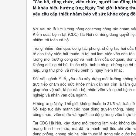
“Cán bộ, công chức, viên chức, người lao động t
là khẩu hiệu hưởng ứng Ngày Thế giới không thuố
yêu cầu cấp thiết nhằm bảo vệ sức khỏe cộng đồ
Với vai trò là lực lượng nòng cốt trong công tác chăm 
Kiểm soát bệnh tật (CDC) Hà Nội nói riêng đang quyết liệ
nhiệm tới toàn xã hội.
Trong nhiều năm qua, công tác phòng, chống tác hại của 
tế cho thấy việc hút thuốc lá tại nơi làm việc vẫn còn tồ
lượng môi trường công sở và hình ảnh của cơ quan, đơn v
Không chỉ người hút thuốc chịu ảnh hưởng, những người h
hấp, ung thư phổi và nhiều bệnh lý nguy hiểm khác.
Đối với ngành Y tế, yêu cầu xây dựng môi trường không kh
trực tiếp chăm sóc sức khỏe nhân dân mà còn là tấm gươ
giúp bảo vệ sức khỏe cán bộ, nhân viên và người bệnh m
nghiệp và nhân văn của ngành.
Hưởng ứng Ngày Thế giới không thuốc lá 31/5 và Tuần lễ 
Nội tiếp tục đẩy mạnh các hoạt động truyền thông, nâng 
công chức, viên chức và người lao động trong việc thực hi
Tại CDC Hà Nội, xây dựng môi trường làm việc không khói
mang tính hình thức, mà đã trở thành một tiêu chí văn 
dung phòng, chống tác hại của thuốc lá trong các cuộc họp