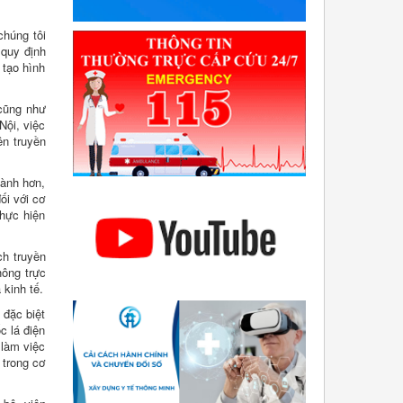
chúng tôi
 quy định
 tạo hình
cũng như
Nội, việc
ên truyền
lành hơn,
ối với cơ
hực hiện
ch truyền
hông trực
 kinh tế.
 đặc biệt
c lá điện
 làm việc
 trong cơ