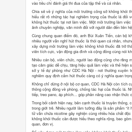
vào tiêu chí đánh giá thi đua của tập thể và cá nhân.
Chia sẻ về ý nghĩa của môi trường công sở không khói th
hiểu rất rõ những tác hại nghiêm trọng của thuốc lá đối
không hút thuốc tại nơi làm việc. Một môi trường làm việ
ảnh chuyên nghiệp, văn minh đối với người dân đến liên hệ
Cùng chung quan điểm đó, anh Bùi Xuân Tiến, cán bộ kh
nhiều người vẫn nghĩ hút thuốc là thói quen cá nhân, nhưn
xây dựng môi trường làm việc không khói thuốc đã trở th
viên tích cực, vận động gia đình và cộng đồng cùng nói kh
Nhiều cán bộ, viên chức, người lao động cũng cho rằng m
tạo cảm giác dễ chịu, tăng hiệu quả làm việc và thể hiện 
sở y tế dự phòng như CDC Hà Nội - nơi thường xuyên tr
nghiêm quy định cấm hút thuốc càng có ý nghĩa quan trọng 
Không chỉ dừng ở nội bộ cơ quan, CDC Hà Nội còn tích cực
thông cộng đồng về phòng, chống tác hại của thuốc lá. Nh
tiếp, treo pano, áp phích… góp phần nâng cao nhận thức c
Trong bối cảnh hiện nay, bên cạnh thuốc lá truyền thống, 
trong giới trẻ. Nhiều người lầm tưởng đây là sản phẩm “ít
tử vẫn chứa nicotine gây nghiện cùng nhiều hóa chất độc
không khói thuốc cần được hiểu theo nghĩa rộng, bao gồm 
quan, đơn vị.