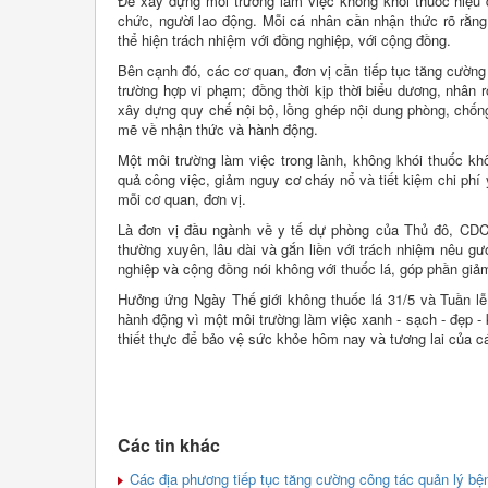
Để xây dựng môi trường làm việc không khói thuốc hiệu q
chức, người lao động. Mỗi cá nhân cần nhận thức rõ rằn
thể hiện trách nhiệm với đồng nghiệp, với cộng đồng.
Bên cạnh đó, các cơ quan, đơn vị cần tiếp tục tăng cường
trường hợp vi phạm; đồng thời kịp thời biểu dương, nhân 
xây dựng quy chế nội bộ, lồng ghép nội dung phòng, chống
mẽ về nhận thức và hành động.
Một môi trường làm việc trong lành, không khói thuốc k
quả công việc, giảm nguy cơ cháy nổ và tiết kiệm chi phí
mỗi cơ quan, đơn vị.
Là đơn vị đầu ngành về y tế dự phòng của Thủ đô, CDC 
thường xuyên, lâu dài và gắn liền với trách nhiệm nêu g
nghiệp và cộng đồng nói không với thuốc lá, góp phần giảm 
Hưởng ứng Ngày Thế giới không thuốc lá 31/5 và Tuần lễ 
hành động vì một môi trường làm việc xanh - sạch - đẹp -
thiết thực để bảo vệ sức khỏe hôm nay và tương lai của c
Các tin khác
Các địa phương tiếp tục tăng cường công tác quản lý bệ