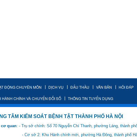
ẠT ĐỘNG CHUYÊN MÔN
DỊCH VỤ
ĐẤU THẦU
VĂN BẢN
HỎI ĐÁP
H HÀNH CHÍNH VÀ CHUYỂN ĐỔI SỐ
THÔNG TIN TUYỂN DỤNG
IỂM SOÁT BỆNH TẬT THÀNH PHỐ HÀ NỘI
 cơ quan
: - Trụ sở chính: Số 70 Nguyễn Chí Thanh, phường Láng, thành ph
 Hành chính mới, phường Hà Đông, thành phố Hà 