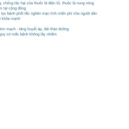
chống tác hại của thuốc lá điện tử, thuốc lá nung nóng
ễm tại cộng đồng
lọc bệnh phổi tắc nghẽn mạn tính miễn phí cho người dân
i khỏe mạnh
im mạch - tăng huyết áp, đái tháo đường
guy cơ mắc bệnh không lây nhiễm