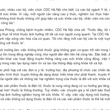
uốc, nhiều cán bộ, viên chức CDC Hà Nội cho biết: Là cán bộ ngành Y tế, 
 với sức khỏe. Vì vậy, mỗi người cần nâng cao ý thức, nghiêm túc thực hiện
c không khói thuốc không chỉ giúp bảo vệ sức khỏe cán bộ, nhân viên mà còn
 công tác”.
oa Phòng, chống bệnh truyền nhiễm, CDC Hà Nội chia sẻ: “Trước đây, tôi 
g thực tế khói thuốc ảnh hưởng tới tất cả mọi người xung quanh. Tại CDC Hà 
ành nếp sống văn hóa của cơ quan. Tôi cho rằng mỗi cán bộ cần là một tuy
ông với thuốc lá”.
ôi trường làm việc không khói thuốc giúp không gian cơ quan trở nên trong 
sự tôn trọng đồng nghiệp cũng như người dân đến liên hệ công tác. Đặc biệt, đ
iển khai các hoạt động truyền thông nâng cao sức khỏe cộng đồng, việc t
trong việc tạo dựng niềm tin và lan tỏa thông điệp sống khỏe tới xã hội.
 phối hợp với các đơn vị y tế, trường học, địa phương tổ chức các chiến dị
iều hình thức truyền thông đa dạng được triển khai như phát thanh, truyền t
ủa người dân về những tác hại nghiêm trọng của thuốc lá đối với sức khỏe và
các sản phẩm thuốc lá điện tử, thuốc lá nung nóng đang có xu hướng gia tăng,
 hại hơn” thuốc lá thông thường. Tuy nhiên, các chuyên gia y tế cảnh báo thuố
 hại ảnh hưởng nghiêm trọng tới sức khỏe. Vì vậy, việc xây dựng môi trường
cả việc không sử dụng thuốc lá điện tử và các sản phẩm thuốc lá thế hệ mới