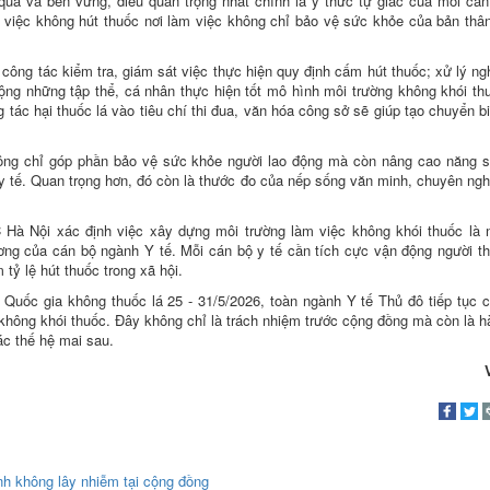
uả và bền vững, điều quan trọng nhất chính là ý thức tự giác của mỗi cán
g việc không hút thuốc nơi làm việc không chỉ bảo vệ sức khỏe của bản th
 công tác kiểm tra, giám sát việc thực hiện quy định cấm hút thuốc; xử lý n
rộng những tập thể, cá nhân thực hiện tốt mô hình môi trường không khói th
 tác hại thuốc lá vào tiêu chí thi đua, văn hóa công sở sẽ giúp tạo chuyển 
hông chỉ góp phần bảo vệ sức khỏe người lao động mà còn nâng cao năng s
 y tế. Quan trọng hơn, đó còn là thước đo của nếp sống văn minh, chuyên ngh
Hà Nội xác định việc xây dựng môi trường làm việc không khói thuốc là 
ương của cán bộ ngành Y tế. Mỗi cán bộ y tế cần tích cực vận động người t
tỷ lệ hút thuốc trong xã hội.
Quốc gia không thuốc lá 25 - 31/5/2026, toàn ngành Y tế Thủ đô tiếp tục 
 không khói thuốc. Đây không chỉ là trách nhiệm trước cộng đồng mà còn là 
ác thế hệ mai sau.
nh không lây nhiễm tại cộng đồng