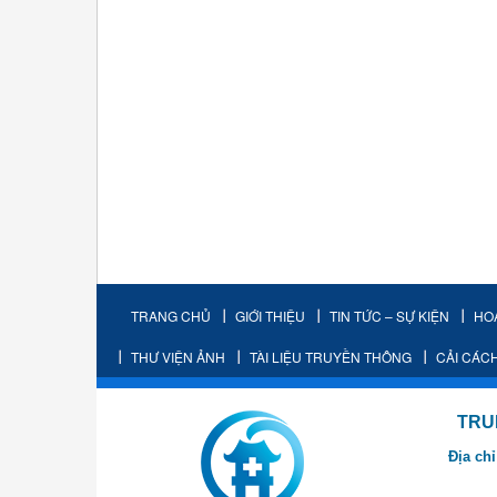
TRANG CHỦ
GIỚI THIỆU
TIN TỨC – SỰ KIỆN
HO
THƯ VIỆN ẢNH
TÀI LIỆU TRUYỀN THÔNG
CẢI CÁC
TRUNG TÂM K
Địa chỉ
- Cơ sở 2: Khu