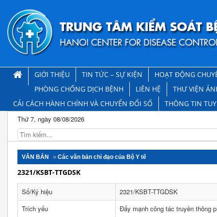
GIỚI THIỆU
TIN TỨC – SỰ KIỆN
HOẠT ĐỘNG CHUY
PHÒNG CHỐNG DỊCH BỆNH
LIÊN HỆ
THƯ VIỆN ẢN
CẢI CÁCH HÀNH CHÍNH VÀ CHUYỂN ĐỔI SỐ
THÔNG TIN TU
Thứ 7, ngày 08/08/2026
VĂN BẢN
Các văn bản chỉ đạo của Bộ Y tế
2321/KSBT-TTGDSK
Số/Ký hiệu
2321/KSBT-TTGDSK
Trích yếu
Đẩy mạnh công tác truyền thông p