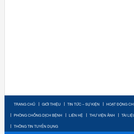
TRANG CHỦ
GIỚI THIỆU
TIN TỨC – SỰ KIỆN
HOẠT ĐỘNG C
PHÒNG CHỐNG DỊCH BỆNH
LIÊN HỆ
THƯ VIỆN ẢNH
TÀI LI
THÔNG TIN TUYỂN DỤNG