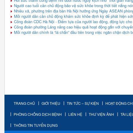
Hồi sức thành công bệnh nhi đuối nước nguy kịch nhờ "thời gian vàng
Người cao tuổi cần chủ động bảo vệ sức khỏe trong thời tiết nắng nó
Nhiều xã, phường trên địa bàn Hà Nội hưởng ứng Ngày ASEAN phòng
Mỗi người dân cần chủ động khám sức khỏe định kỳ để phát hiện sớ
Công đoàn CDC Hà Nội - Điểm tựa của người lao động, động lực cho
Công đoàn phường Láng nâng cao hiệu quả hoạt động gắn với chuyển 
Mỗi người dân chính là “lá chắn” đầu tiên trong việc ngăn chặn dịch 
TRANG CHỦ
GIỚI THIỆU
TIN TỨC – SỰ KIỆN
HOẠT ĐỘNG C
PHÒNG CHỐNG DỊCH BỆNH
LIÊN HỆ
THƯ VIỆN ẢNH
TÀI LI
THÔNG TIN TUYỂN DỤNG