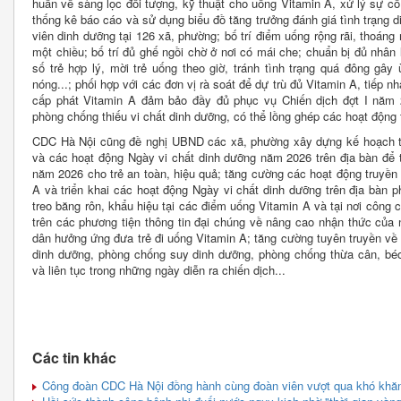
huấn về sàng lọc đối tượng, kỹ thuật cho uống Vitamin A, xử lý sự cố 
thống kê báo cáo và sử dụng biểu đồ tăng trưởng đánh giá tình trạng 
viên dinh dưỡng tại 126 xã, phường; bố trí điểm uống rộng rãi, thoáng
một chiều; bố trí đủ ghế ngồi chờ ở nơi có mái che; chuẩn bị đủ nhân
số trẻ hợp lý, mời trẻ uống theo giờ, tránh tình trạng quá đông gâ
nóng...; phối hợp với các đơn vị rà soát để dự trù đủ Vitamin A, tiếp 
cấp phát Vitamin A đảm bảo đầy đủ phục vụ Chiến dịch đợt I năm 2
phòng chống thiếu vi chất dinh dưỡng, có thể lồng ghép các hoạt động 
CDC Hà Nội cũng đề nghị UBND các xã, phường xây dựng kế hoạch tri
và các hoạt động Ngày vi chất dinh dưỡng năm 2026 trên địa bàn để t
năm 2026 cho trẻ an toàn, hiệu quả; tăng cường các hoạt động truyền
A và triển khai các hoạt động Ngày vi chất dinh dưỡng trên địa bàn 
treo băng rôn, khẩu hiệu tại các điểm uống Vitamin A và tại nơi công 
trên các phương tiện thông tin đại chúng về nâng cao nhận thức của 
dân hưởng ứng đưa trẻ đi uống Vitamin A; tăng cường tuyên truyền về 
dinh dưỡng, phòng chống suy dinh dưỡng, phòng chống thừa cân, béo 
và liên tục trong những ngày diễn ra chiến dịch...
Các tin khác
Công đoàn CDC Hà Nội đồng hành cùng đoàn viên vượt qua khó khăn