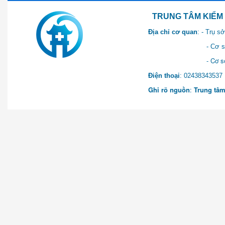
TRUNG TÂM KIỂM SOÁT 
Địa chỉ cơ quan
: - Trụ 
- Cơ sở 2: Khu Hành chính
- Cơ sở 3: Số 1 Ngõ 2 Q
Điện thoại
: 0243834
Ghi rõ nguồn
:
Trung tâm