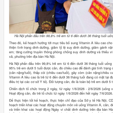
Hà Nội phấn đấu t
rên 99,8% trẻ em từ 6 đến dưới 36 tháng tuổi uốn
Theo đó, kế hoạch hướng tới mục tiêu bổ sung Vitamin A liều cao cho t
thiện tình trạng dinh dưỡng, giảm tỷ lệ suy dinh dưỡng, giảm gánh n
em; tăng cường truyền thông phòng chống suy dinh dưỡng và thiếu vi
xã, phường trên địa bàn Hà Nội.
Hà Nội phấn đấu trên 99,8% trẻ em từ 6 đến dưới 36 tháng tuổi uống V
95% trẻ em dưới 5 tuổi được cân, đo chiều cao để đánh giá tình trạng
(cân nặng/tuổi), thấp còi (chiều cao/tuổi), gầy còm (cân nặng/chiều 
Vitamin A liều cao là trẻ từ 6 đến dưới 36 tháng tuổi đang có mặt tại 
điều trị tại các cơ sở Y tế). Đối tượng cân, đo là toàn bộ trẻ em dưới 5 t
Chiến dịch tổ chức trong 2 ngày, từ ngày 1/6/2026 - 2/6/2026 (uống 
Hoạt động cân, đo trẻ tổ chức từ ngày 1/6/2026 đến hết ngày 7/6/2026.
Để thực hiện tốt kế hoạch, thực hiện chỉ đạo của Sở y tế Hà Nội, C
hoạch triển khai các hoạt động chuyên môn về uống Vitamin A, cân, đo 
và triển khai các hoạt động Ngày vi chất dinh dưỡng trên địa bàn 