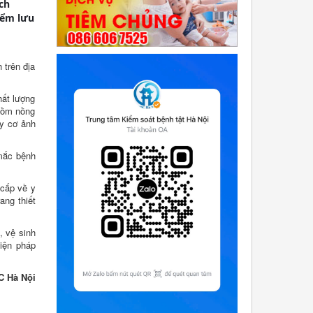
ch
iểm lưu
 trên địa
hất lượng
 gồm nồng
uy cơ ảnh
 mắc bệnh
 cấp về y
ang thiết
, vệ sinh
biện pháp
C Hà Nội