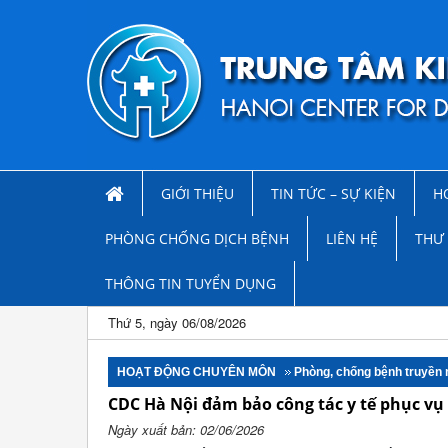
GIỚI THIỆU
TIN TỨC – SỰ KIỆN
H
PHÒNG CHỐNG DỊCH BỆNH
LIÊN HỆ
THƯ 
THÔNG TIN TUYỂN DỤNG
Thứ 5, ngày 06/08/2026
HOẠT ĐỘNG CHUYÊN MÔN
Phòng, chống bệnh truyền
CDC Hà Nội đảm bảo công tác y tế phục vụ
Ngày xuất bản: 02/06/2026