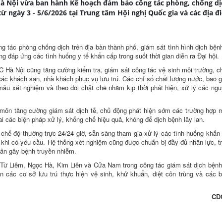
Hà Nội vừa ban hành Kế hoạch đảm bảo công tác phòng, chống dị
ừ ngày 3 - 5/6/2026 tại Trung tâm Hội nghị Quốc gia và các địa đ
 tác phòng chống dịch trên địa bàn thành phố, giám sát tình hình dịch bệnh
g đáp ứng các tình huống y tế khẩn cấp trong suốt thời gian diễn ra Đại hội.
 Hà Nội cũng tăng cường kiểm tra, giám sát công tác vệ sinh môi trường, c
 các khách sạn, nhà khách phục vụ lưu trú. Các chỉ số chất lượng nước, bao
 mẫu xét nghiệm và theo dõi chặt chẽ nhằm kịp thời phát hiện, xử lý các ng
 môn tăng cường giám sát dịch tễ, chủ động phát hiện sớm các trường hợp
hai các biện pháp xử lý, khống chế hiệu quả, không để dịch bệnh lây lan.
chế độ thường trực 24/24 giờ, sẵn sàng tham gia xử lý các tình huống khẩn
ng khi có yêu cầu. Hệ thống xét nghiệm cũng được chuẩn bị đầy đủ nhân lực, tr
hân gây bệnh truyền nhiễm.
Từ Liêm, Ngọc Hà, Kim Liên và Cửa Nam trong công tác giám sát dịch bệnh
 các cơ sở lưu trú thực hiện vệ sinh, khử khuẩn, diệt côn trùng và các 
CD