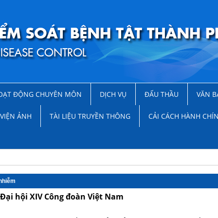
OẠT ĐỘNG CHUYÊN MÔN
DỊCH VỤ
ĐẤU THẦU
VĂN B
VIỆN ẢNH
TÀI LIỆU TRUYỀN THÔNG
CẢI CÁCH HÀNH CHÍ
 nhiễm
 Đại hội XIV Công đoàn Việt Nam