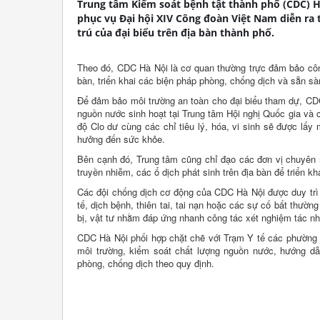
Trung tâm Kiểm soát bệnh tật thành phố (CDC) 
phục vụ Đại hội XIV Công đoàn Việt Nam diễn ra t
trú của đại biểu trên địa bàn thành phố.
Theo đó, CDC Hà Nội là cơ quan thường trực đảm bảo công
bàn, triển khai các biện pháp phòng, chống dịch và sẵn sàn
Để đảm bảo môi trường an toàn cho đại biểu tham dự, CDC
nguồn nước sinh hoạt tại Trung tâm Hội nghị Quốc gia và
độ Clo dư cùng các chỉ tiêu lý, hóa, vi sinh sẽ được lấy
hưởng đến sức khỏe.
Bên cạnh đó, Trung tâm cũng chỉ đạo các đơn vị chuyên
truyền nhiễm, các ổ dịch phát sinh trên địa bàn để triển k
Các đội chống dịch cơ động của CDC Hà Nội được duy trì 
tế, dịch bệnh, thiên tai, tai nạn hoặc các sự cố bất thườ
bị, vật tư nhằm đáp ứng nhanh công tác xét nghiệm tác n
CDC Hà Nội phối hợp chặt chẽ với Trạm Y tế các phường 
môi trường, kiểm soát chất lượng nguồn nước, hướng dẫn
phòng, chống dịch theo quy định.