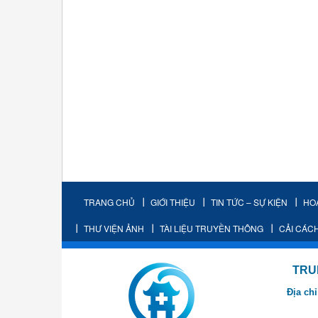
TRANG CHỦ
GIỚI THIỆU
TIN TỨC – SỰ KIỆN
HO
THƯ VIỆN ẢNH
TÀI LIỆU TRUYỀN THÔNG
CẢI CÁC
TRUNG TÂM K
Địa chỉ
- Cơ sở 2: Khu