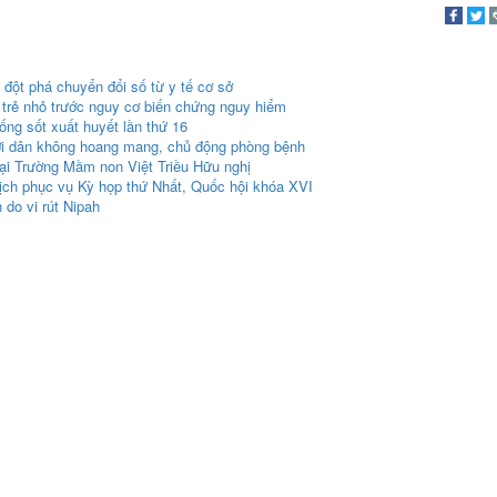
đột phá chuyển đổi số từ y tế cơ sở
trẻ nhỏ trước nguy cơ biến chứng nguy hiểm
g sốt xuất huyết lần thứ 16
ười dân không hoang mang, chủ động phòng bệnh
ại Trường Mầm non Việt Triều Hữu nghị
ch phục vụ Kỳ họp thứ Nhất, Quốc hội khóa XVI
do vi rút Nipah