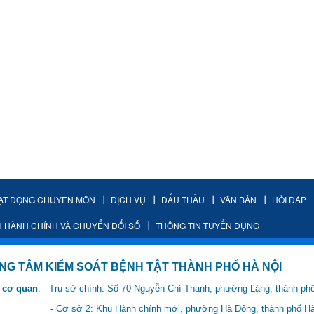
ẠT ĐỘNG CHUYÊN MÔN
DỊCH VỤ
ĐẤU THẦU
VĂN BẢN
HỎI ĐÁP
H HÀNH CHÍNH VÀ CHUYỂN ĐỔI SỐ
THÔNG TIN TUYỂN DỤNG
IỂM SOÁT BỆNH TẬT THÀNH PHỐ HÀ NỘI
 cơ quan
: - Trụ sở chính: Số 70 Nguyễn Chí Thanh, phường Láng, thành ph
 Hành chính mới, phường Hà Đông, thành phố Hà 