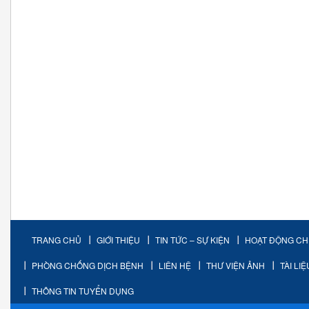
TRANG CHỦ
GIỚI THIỆU
TIN TỨC – SỰ KIỆN
HOẠT ĐỘNG C
PHÒNG CHỐNG DỊCH BỆNH
LIÊN HỆ
THƯ VIỆN ẢNH
TÀI LI
THÔNG TIN TUYỂN DỤNG