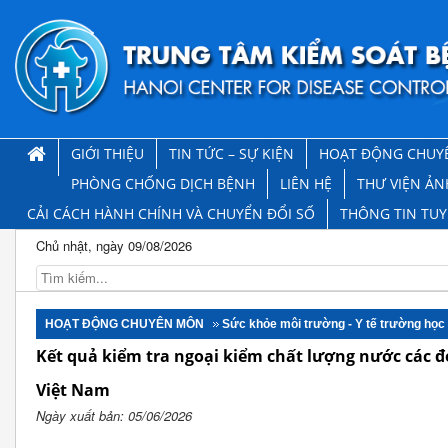
GIỚI THIỆU
TIN TỨC – SỰ KIỆN
HOẠT ĐỘNG CHUY
PHÒNG CHỐNG DỊCH BỆNH
LIÊN HỆ
THƯ VIỆN ẢN
CẢI CÁCH HÀNH CHÍNH VÀ CHUYỂN ĐỔI SỐ
THÔNG TIN TU
Chủ nhật, ngày 09/08/2026
HOẠT ĐỘNG CHUYÊN MÔN
Sức khỏe môi trường - Y tế trường học
Kết quả kiểm tra ngoại kiểm chất lượng nước các đ
Việt Nam
Ngày xuất bản: 05/06/2026