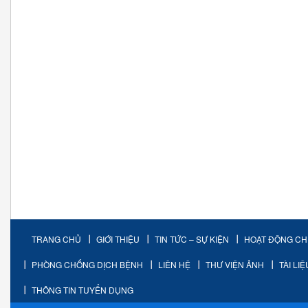
TRANG CHỦ
GIỚI THIỆU
TIN TỨC – SỰ KIỆN
HOẠT ĐỘNG C
PHÒNG CHỐNG DỊCH BỆNH
LIÊN HỆ
THƯ VIỆN ẢNH
TÀI LI
THÔNG TIN TUYỂN DỤNG