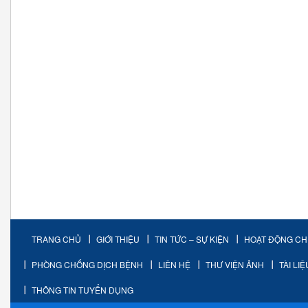
TRANG CHỦ
GIỚI THIỆU
TIN TỨC – SỰ KIỆN
HOẠT ĐỘNG C
PHÒNG CHỐNG DỊCH BỆNH
LIÊN HỆ
THƯ VIỆN ẢNH
TÀI LI
THÔNG TIN TUYỂN DỤNG