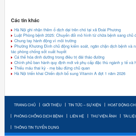
Các tin khác
Hà Nội ghi nhận thêm ổ dịch dại trên chó tại xã Đoài Phương
Luật Phòng bệnh 2025: Chuyển đổi mô hình từ chữa bệnh sang chủ 
Chung tay hành động vì môi trường
Phường Khương Đình chủ động kiểm soát, ngăn chặn dịch bệnh và nâ
tác phòng chống sốt xuất huyết
Cá thể hóa dinh dưỡng trong điều trị đái tháo đường
Chính phủ ban hành quy định mới về phụ cấp đặc thù ngành y tế và hỗ
Thiếu máu thai kỳ - mẹ bầu đừng chủ quan
Hà Nội triển khai Chiến dịch bổ sung Vitamin A đợt 1 năm 2026
TRANG CHỦ
GIỚI THIỆU
TIN TỨC – SỰ KIỆN
HOẠT ĐỘNG C
PHÒNG CHỐNG DỊCH BỆNH
LIÊN HỆ
THƯ VIỆN ẢNH
TÀI LI
THÔNG TIN TUYỂN DỤNG