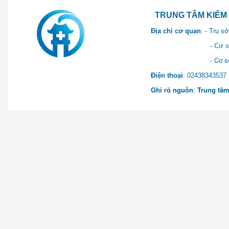
TRUNG TÂM KIỂM SOÁT 
Địa chỉ cơ quan
: - Trụ 
- Cơ sở 2: Khu Hành chính
- Cơ sở 3: Số 1 Ngõ 2 Q
Điện thoại
: 0243834
Ghi rõ nguồn
:
Trung tâm