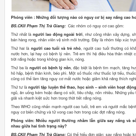
Phóng viên : Những đối tượng nào có nguy cơ bị say nắng cao h
BS.CKII Phạm Thị Trà Giang:
Các nhóm có nguy cơ cao gồm:
Thứ nhất là
người lao động ngoài trời
, như công nhân xây dựng, sh
bán hàng rong, nhân viên vệ sinh môi trường. Đây là nhóm tiếp xúc trực 
Thứ hai là
người cao tuổi và trẻ nhỏ
, người cao tuổi thường có kh
nước hơn, lại hay có bệnh lý nền. Trẻ em thì hệ điều hòa thân nhiệt 
trời nắng hoặc trong không gian kín, nóng.
Thứ ba là
người có bệnh lý nền
, đặc biệt là bệnh tim mạch, tăng h
hô hấp, bệnh thần kinh, béo phì. Một số thuốc như thuốc lợi tiểu, thuốc
cũng có thể làm tăng nguy cơ mất nước hoặc giảm khả năng thích nghi
Thứ tư là
người tập luyện thể thao, học sinh – sinh viên hoạt động
ngủ, ăn uống kém hoặc đang có sốt, tiêu chảy, nôn nhiều. Những yếu 
giải và nhanh kiệt sức hơn trong thời tiết nắng nóng.
Theo WHO cũng nhấn mạnh người cao tuổi, trẻ em và người mắc bệnh
nguy cơ biến chứng và tử vong cao hơn trong các đợt nắng nóng.
Phóng viên: Nhiều người thường nhầm lẫn giữa say nắng và sốc 
nhau giữa hai tình trạng này?
BS.CKII Phạm Thị Trà Giang:
Có thể hiểu đơn giản: say nắng hoặc ki