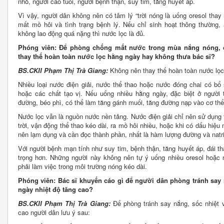
nhỏ, người cao tuổi, người bệnh thận, suy tim, tăng huyết áp.
Vì vậy, người dân không nên có tâm lý “trời nóng là uống oresol tha
mất mồ hôi và tình trạng bệnh lý. Nếu chỉ sinh hoạt thông thường,
không lao động quá nặng thì nước lọc là đủ.
Phóng viên: Để phòng chống mất nước trong mùa nắng nóng, cá
thay thế hoàn toàn nước lọc hằng ngày hay không thưa bác sĩ?
BS.CKII Phạm Thị Trà Giang:
Không nên thay thế hoàn toàn nước lọc 
Nhiều loại nước điện giải, nước thể thao hoặc nước đóng chai có b
hoặc các chất tạo vị. Nếu uống nhiều hằng ngày, đặc biệt ở người t
đường, béo phì, có thể làm tăng gánh muối, tăng đường nạp vào cơ thể
Nước lọc vẫn là nguồn nước nền tảng. Nước điện giải chỉ nên sử dụng 
trời, vận động thể thao kéo dài, ra mồ hôi nhiều, hoặc khi có dấu hiệ
nên lạm dụng và cần đọc thành phần, nhất là hàm lượng đường và natri
Với người bệnh mạn tính như suy tim, bệnh thận, tăng huyết áp, đái th
trọng hơn. Những người này không nên tự ý uống nhiều oresol hoặc n
phải làm việc trong môi trường nóng kéo dài.
Phóng viên: Bác sĩ khuyến cáo gì để người dân phòng tránh say
ngày nhiệt độ tăng cao?
BS.CKII Phạm Thị Trà Giang:
Để phòng tránh say nắng, sốc nhiệt 
cao người dân lưu ý sau: