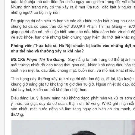
bức, khó chịu mà còn tiềm ẩn nhiều nguy cơ nghiêm trọng đối với sứ
Những tình trạng này có thể xảy ra ở mọi lứa tuổi, đặc biệt ở người la
những người có bệnh lý nền.
Để giúp người dân hiểu rõ hơn về các dấu hiệu nhận biết cũng như cá
chúng tôi đã có cuộc trao đổi với BS.CKII Phạm Thị Trà Giang – Tr
giúp người dân có thể nhận biết sớm các dấu hiệu cảnh báo và chủ đ
vệ sức khỏe, hạn chế những biến chứng nguy hiểm do thời tiết khắc ngh
Phóng viên:Thưa bác sĩ, Hà Nội
chuẩn bị bước vào những đợt nắ
như thế nào và thường xảy ra khi nào?
BS.CKII Phạm Thị Trà Giang:
Say nắng là tình trạng cơ thể bị ảnh h
môi trường nhiệt độ cao trong thời gian dài, khiến khả năng điều hòa t
xuất hiện mệt lả, đau đầu, chóng mặt, buồn nôn, vã mồ hôi, khát nhiều,
Tình trạng này thường xảy ra khi người dân lao động, đi lại, tập luyện
khung giờ nắng gắt từ khoảng 10 giờ đến 16 giờ. Ngoài nhiệt độ cao, độ
khó bay hơi, khiến cơ thể khó tản nhiệt hơn.
Điều đáng lưu ý là say nắng nếu không được phát hiện và xử trí sớm có 
ý thức, co giật, suy đa cơ quan, thậm chí tử vong. WHO ghi nhận nắn
sốc nhiệt, mất nước nặng và làm tăng nguy cơ biến cố tim mạch, đ
thương.