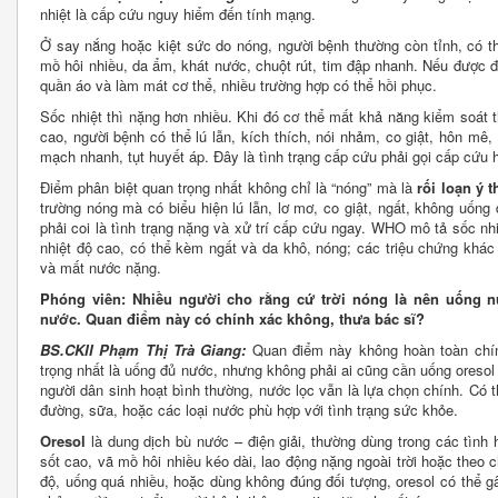
nhiệt là cấp cứu nguy hiểm đến tính mạng.
Ở say nắng hoặc kiệt sức do nóng, người bệnh thường còn tỉnh, có t
mồ hôi nhiều, da ẩm, khát nước, chuột rút, tim đập nhanh. Nếu được 
quần áo và làm mát cơ thể, nhiều trường hợp có thể hồi phục.
Sốc nhiệt thì nặng hơn nhiều. Khi đó cơ thể mất khả năng kiểm soát th
cao, người bệnh có thể lú lẫn, kích thích, nói nhảm, co giật, hôn mê
mạch nhanh, tụt huyết áp. Đây là tình trạng cấp cứu phải gọi cấp cứu 
Điểm phân biệt quan trọng nhất không chỉ là “nóng” mà là
rối loạn ý 
trường nóng mà có biểu hiện lú lẫn, lơ mơ, co giật, ngất, không uống
phải coi là tình trạng nặng và xử trí cấp cứu ngay. WHO mô tả sốc nhi
nhiệt độ cao, có thể kèm ngất và da khô, nóng; các triệu chứng khác
và mất nước nặng.
Phóng viên: Nhiều người cho rằng cứ trời nóng là nên uống n
nước. Quan điểm này có chính xác không, thưa bác sĩ?
BS.CKII Phạm Thị Trà Giang:
Quan điểm này không hoàn toàn chính
trọng nhất là uống đủ nước, nhưng không phải ai cũng cần uống oresol
người dân sinh hoạt bình thường, nước lọc vẫn là lựa chọn chính. Có
đường, sữa, hoặc các loại nước phù hợp với tình trạng sức khỏe.
Oresol
là dung dịch bù nước – điện giải, thường dùng trong các tình 
sốt cao, vã mồ hôi nhiều kéo dài, lao động nặng ngoài trời hoặc theo 
độ, uống quá nhiều, hoặc dùng không đúng đối tượng, oresol có thể gây