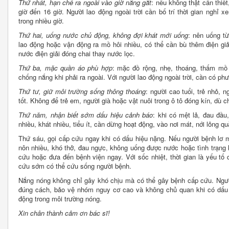
Thứ nhất, hạn chế ra ngoài vào giờ nắng gắt
: nếu không thật cần thiết
giờ đến 16 giờ. Người lao động ngoài trời cần bố trí thời gian nghỉ x
trong nhiều giờ.
Thứ hai, uống nước chủ động, không đợi khát mới uống
: nên uống từ
lao động hoặc vận động ra mồ hôi nhiều, có thể cần bù thêm điện gi
nước điện giải đóng chai thay nước lọc.
Thứ ba, mặc quần áo phù hợp
: mặc đồ rộng, nhẹ, thoáng, thấm mồ
chống nắng khi phải ra ngoài. Với người lao động ngoài trời, cần có phư
Thứ tư, giữ môi trường sống thông thoáng
: người cao tuổi, trẻ nhỏ, 
tốt. Không để trẻ em, người già hoặc vật nuôi trong ô tô đóng kín, dù ch
Thứ năm, nhận biết sớm dấu hiệu cảnh báo
: khi có mệt lả, đau đầu
nhiều, khát nhiều, tiểu ít, cần dừng hoạt động, vào nơi mát, nới lỏng 
Thứ sáu, gọi cấp cứu ngay khi có dấu hiệu nặng. Nếu người bệnh lơ mơ,
nôn nhiều, khó thở, đau ngực, không uống được nước hoặc tình trạng 
cứu hoặc đưa đến bệnh viện ngay. Với sốc nhiệt, thời gian là yếu t
cứu sớm có thể cứu sống người bệnh.
Nắng nóng không chỉ gây khó chịu mà có thể gây bệnh cấp cứu. Ngư
đúng cách, bảo vệ nhóm nguy cơ cao và không chủ quan khi có dấu h
động trong môi trường nóng.
Xin chân thành cảm ơn bác sĩ!