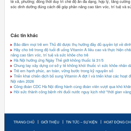
tế xã, phường; đồng thời duy trì chế độ ăn đa dạng, hợp lý, tăng cườn
sóc dinh dưỡng đúng cách để góp phần nâng cao tầm vóc, trí tuệ và s
Các tin khác
Bảo đảm mọi trẻ em Thủ đô được thụ hưởng đầy đủ quyền lợi về din
Hãy cho trẻ trong độ tuổi đi uống Vitamin A liều cao và thực hiện 
nâng cao tầm vóc, trí tuệ và sức khỏe cho trẻ
Hà Nội hưởng ứng Ngày Thế giới không thuốc lá 31/5
Chung tay xây dựng cơ sở y tế không khói thuốc vì sức khỏe nhân d
Trẻ em hạnh phúc, an toàn, vững bước trong kỷ nguyên số
Triển khai chiến dịch bổ sung Vitamin A đợt I và triển khai các hoạt
Nội năm 2026
Công đoàn CDC Hà Nội đồng hành cùng đoàn viên vượt qua khó khăn
Hồi sức thành công bệnh nhi đuối nước nguy kịch nhờ "thời gian vàng
TRANG CHỦ
GIỚI THIỆU
TIN TỨC – SỰ KIỆN
HOẠT ĐỘNG C