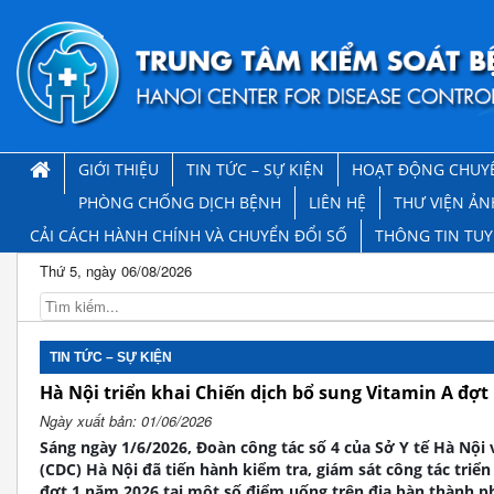
GIỚI THIỆU
TIN TỨC – SỰ KIỆN
HOẠT ĐỘNG CHUY
PHÒNG CHỐNG DỊCH BỆNH
LIÊN HỆ
THƯ VIỆN ẢN
CẢI CÁCH HÀNH CHÍNH VÀ CHUYỂN ĐỔI SỐ
THÔNG TIN TU
Thứ 5, ngày 06/08/2026
TIN TỨC – SỰ KIỆN
Hà Nội triển khai Chiến dịch bổ sung Vitamin A đợt
Ngày xuất bản: 01/06/2026
Sáng ngày 1/6/2026, Đoàn công tác số 4 của Sở Y tế Hà Nội
(CDC) Hà Nội đã tiến hành kiểm tra, giám sát công tác triể
đợt 1 năm 2026 tại một số điểm uống trên địa bàn thành ph