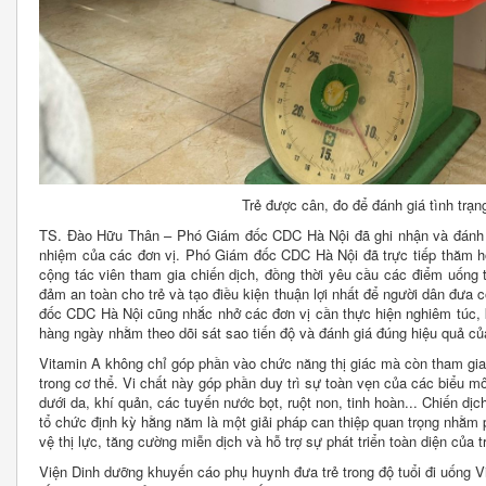
Trẻ được cân, đo để đánh giá tình trạn
TS. Đào Hữu Thân – Phó Giám đốc CDC Hà Nội đã ghi nhận và đánh gi
nhiệm của các đơn vị. Phó Giám đốc CDC Hà Nội đã trực tiếp thăm hỏ
cộng tác viên tham gia chiến dịch, đồng thời yêu cầu các điểm uống
đảm an toàn cho trẻ và tạo điều kiện thuận lợi nhất để người dân đưa
đốc CDC Hà Nội cũng nhắc nhở các đơn vị cần thực hiện nghiêm túc, k
hàng ngày nhằm theo dõi sát sao tiến độ và đánh giá đúng hiệu quả của
Vitamin A không chỉ góp phần vào chức năng thị giác mà còn tham gia 
trong cơ thể. Vi chất này góp phần duy trì sự toàn vẹn của các biểu 
dưới da, khí quản, các tuyến nước bọt, ruột non, tinh hoàn... Chiến dị
tổ chức định kỳ hằng năm là một giải pháp can thiệp quan trọng nhằm
vệ thị lực, tăng cường miễn dịch và hỗ trợ sự phát triển toàn diện của t
Viện Dinh dưỡng khuyến cáo phụ huynh đưa trẻ trong độ tuổi đi uống 