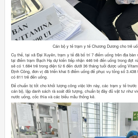
Cán bộ y tế trạm y tế Chương Dương cho trẻ uố
Cụ thể, tại xã Đại Xuyên, trạm y tế đã bố trí 7 điểm uống trên địa bàn 
tại điểm trạm Bạch Hạ dự kiến tiếp nhận 446 trẻ đến uống trong đợt 
sẽ có 1.684 trẻ trong diện từ 6 đến dưới 36 tháng tuổi được uống Vitam
Định Công, đơn vị đã triển khai 5 điểm uống để phục vụ tổng số 3.438 
có 811 trẻ đến uống.
Để chuẩn bị tốt cho khối lượng công việc lớn này, các trạm y tế trước
cán bộ, lập danh sách rà soát đối tượng, chuẩn bị đầy đủ vật tư như v
nước uống, cốc thìa và các biểu mẫu thống kê.