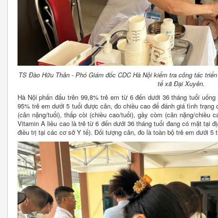
TS Đào Hữu Thân - Phó Giám đốc CDC Hà Nội kiểm tra công tác triển k
tế xã Đại Xuyên.
Hà Nội phấn đấu trên 99,8% trẻ em từ 6 đến dưới 36 tháng tuổi uống V
95% trẻ em dưới 5 tuổi được cân, đo chiều cao để đánh giá tình trạng
(cân nặng/tuổi), thấp còi (chiều cao/tuổi), gầy còm (cân nặng/chiều 
Vitamin A liều cao là trẻ từ 6 đến dưới 36 tháng tuổi đang có mặt tại 
điều trị tại các cơ sở Y tế). Đối tượng cân, đo là toàn bộ trẻ em dưới 5 t