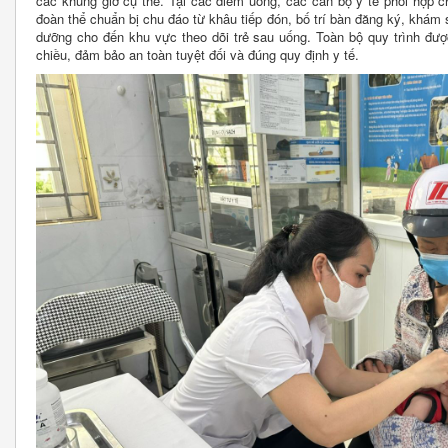
các khung giờ cụ thể. Tại các điểm uống, các cán bộ y tế phối hợp c
đoàn thể chuẩn bị chu đáo từ khâu tiếp đón, bố trí bàn đăng ký, khám 
dưỡng cho đến khu vực theo dõi trẻ sau uống. Toàn bộ quy trình đư
chiều, đảm bảo an toàn tuyệt đối và đúng quy định y tế.