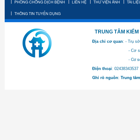
PHÒNG CHỐNG DỊCH BỆNH
LIÊN HỆ
THƯ VIỆN ẢNH
TÀI LI
THÔNG TIN TUYỂN DỤNG
TRUNG TÂM KIỂM SOÁT 
Địa chỉ cơ quan
: - Trụ 
- Cơ sở 2: Khu Hành chính
- Cơ sở 3: Số 1 Ngõ 2 Q
Điện thoại
: 0243834
Ghi rõ nguồn
:
Trung tâm