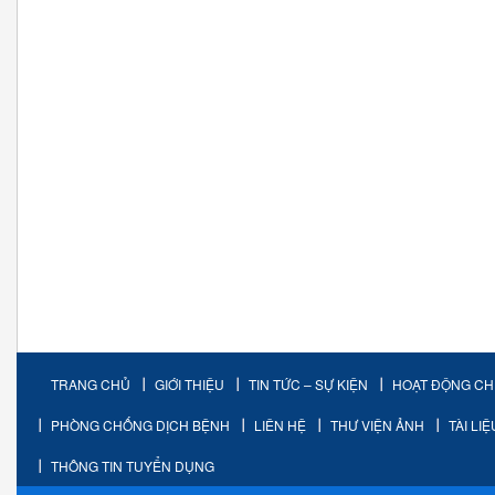
TRANG CHỦ
GIỚI THIỆU
TIN TỨC – SỰ KIỆN
HOẠT ĐỘNG C
PHÒNG CHỐNG DỊCH BỆNH
LIÊN HỆ
THƯ VIỆN ẢNH
TÀI LI
THÔNG TIN TUYỂN DỤNG