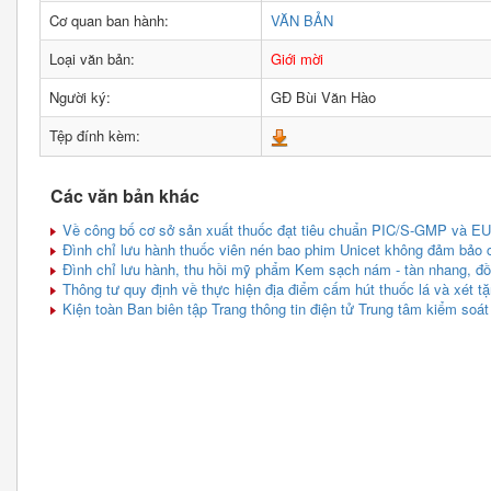
Cơ quan ban hành:
VĂN BẢN
Loại văn bản:
Giới mời
Người ký:
GĐ Bùi Văn Hào
Tệp đính kèm:
Các văn bản khác
Về công bố cơ sở sản xuất thuốc đạt tiêu chuẩn PIC/S-GMP và EU
Đình chỉ lưu hành thuốc viên nén bao phim Unicet không đảm bảo 
Đình chỉ lưu hành, thu hồi mỹ phẩm Kem sạch nám - tàn nhang, đ
Thông tư quy định về thực hiện địa điểm cấm hút thuốc lá và xét tặ
Kiện toàn Ban biên tập Trang thông tin điện tử Trung tâm kiểm soát