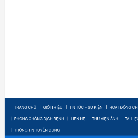
TRANG CHỦ
GIỚI THIỆU
TIN TỨC – SỰ KIỆN
HOẠT ĐỘNG C
PHÒNG CHỐNG DỊCH BỆNH
LIÊN HỆ
THƯ VIỆN ẢNH
TÀI LI
THÔNG TIN TUYỂN DỤNG