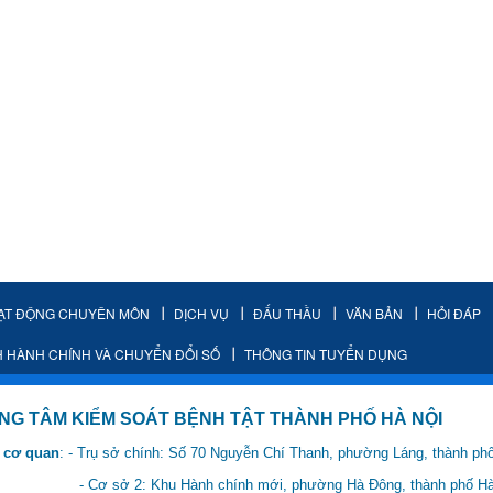
ẠT ĐỘNG CHUYÊN MÔN
DỊCH VỤ
ĐẤU THẦU
VĂN BẢN
HỎI ĐÁP
H HÀNH CHÍNH VÀ CHUYỂN ĐỔI SỐ
THÔNG TIN TUYỂN DỤNG
IỂM SOÁT BỆNH TẬT THÀNH PHỐ HÀ NỘI
 cơ quan
: - Trụ sở chính: Số 70 Nguyễn Chí Thanh, phường Láng, thành ph
 Hành chính mới, phường Hà Đông, thành phố Hà 