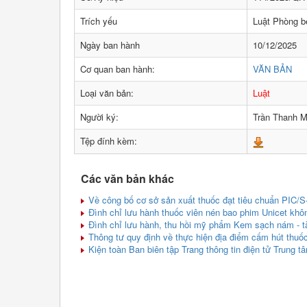
Trích yếu
Luật Phòng b
Ngày ban hành
10/12/2025
Cơ quan ban hành:
VĂN BẢN
Loại văn bản:
Luật
Người ký:
Trần Thanh 
Tệp đính kèm:
Các văn bản khác
Về công bố cơ sở sản xuất thuốc đạt tiêu chuẩn PIC
Đình chỉ lưu hành thuốc viên nén bao phim Unicet khô
Đình chỉ lưu hành, thu hồi mỹ phẩm Kem sạch nám - t
Thông tư quy định về thực hiện địa điểm cấm hút thuốc 
Kiện toàn Ban biên tập Trang thông tin điện tử Trung t