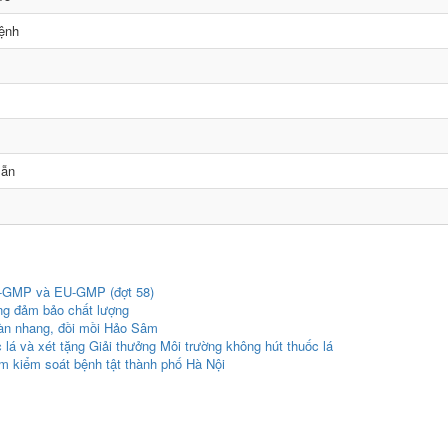
ệnh
Mẫn
/S-GMP và EU-GMP (đợt 58)
ng đảm bảo chất lượng
àn nhang, đồi mồi Hảo Sâm
lá và xét tặng Giải thưởng Môi trường không hút thuốc lá
âm kiểm soát bệnh tật thành phố Hà Nội