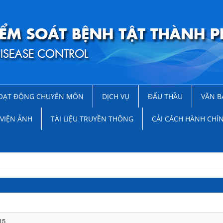
OẠT ĐỘNG CHUYÊN MÔN
DỊCH VỤ
ĐẤU THẦU
VĂN B
VIỆN ẢNH
TÀI LIỆU TRUYỀN THÔNG
CẢI CÁCH HÀNH CHÍ
15