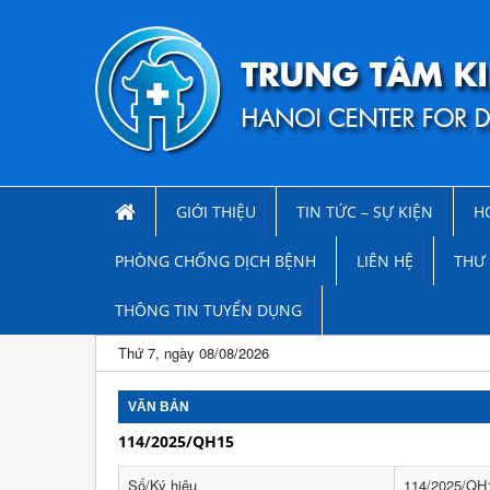
GIỚI THIỆU
TIN TỨC – SỰ KIỆN
H
PHÒNG CHỐNG DỊCH BỆNH
LIÊN HỆ
THƯ 
THÔNG TIN TUYỂN DỤNG
Thứ 7, ngày 08/08/2026
VĂN BẢN
114/2025/QH15
Số/Ký hiệu
114/2025/QH