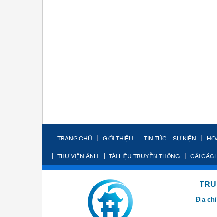
TRANG CHỦ
GIỚI THIỆU
TIN TỨC – SỰ KIỆN
HO
THƯ VIỆN ẢNH
TÀI LIỆU TRUYỀN THÔNG
CẢI CÁC
TRUNG TÂM K
Địa chỉ
- Cơ sở 2: Khu