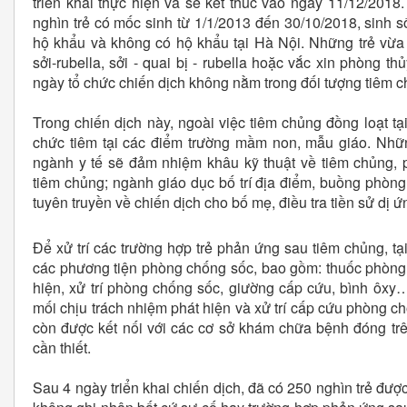
triển khai thực hiện và sẽ kết thúc vào ngày 11/12/2018
nghìn trẻ có mốc sinh từ 1/1/2013 đến 30/10/2018, sinh s
hộ khẩu và không có hộ khẩu tại Hà Nội. Những trẻ vừa
sởi-rubella, sởi - quai bị - rubella hoặc vắc xin phòng t
ngày tổ chức chiến dịch không nằm trong đối tượng tiêm c
Trong chiến dịch này, ngoài việc tiêm chủng đồng loạt tại
chức tiêm tại các điểm trường mầm non, mẫu giáo. Nhữn
ngành y tế sẽ đảm nhiệm khâu kỹ thuật về tiêm chủng, 
tiêm chủng; ngành giáo dục bố trí địa điểm, buồng phòng 
tuyên truyền về chiến dịch cho bố mẹ, điều tra tiền sử dị ứn
Để xử trí các trường hợp trẻ phản ứng sau tiêm chủng, tạ
các phương tiện phòng chống sốc, bao gồm: thuốc phòng
hiện, xử trí phòng chống sốc, giường cấp cứu, bình ôxy
mối chịu trách nhiệm phát hiện và xử trí cấp cứu phòng c
còn được kết nối với các cơ sở khám chữa bệnh đóng trên
cần thiết.
Sau 4 ngày triển khai chiến dịch, đã có 250 nghìn trẻ được