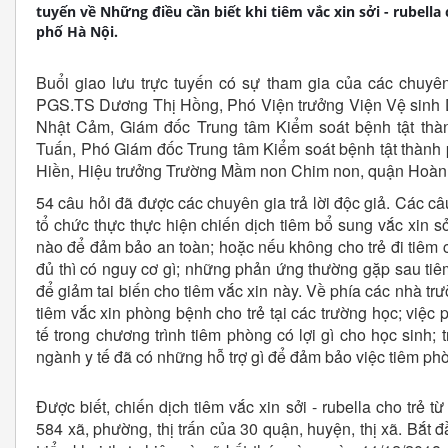
tuyến về Những điều cần biết khi tiêm vắc xin sởi - rubella 
phố Hà Nội.
Buổi giao lưu trực tuyến có sự tham gia của các chuyê
PGS.TS Dương Thị Hồng, Phó Viện trưởng Viện Vệ sinh
Nhật Cảm, Giám đốc Trung tâm Kiểm soát bệnh tật th
Tuấn, Phó Giám đốc Trung tâm Kiểm soát bệnh tật thành
Hiền, Hiệu trưởng Trường Mầm non Chim non, quận Hoà
54 câu hỏi đã được các chuyên gia trả lời độc giả. Các câ
tổ chức thực thực hiện chiến dịch tiêm bổ sung vắc xin sởi
nào để đảm bảo an toàn; hoặc nếu không cho trẻ đi tiêm c
đủ thì có nguy cơ gì; những phản ứng thường gặp sau tiêm
để giảm tai biến cho tiêm vắc xin này. Về phía các nhà trư
tiêm vắc xin phòng bệnh cho trẻ tại các trường học; việc
tế trong chương trình tiêm phòng có lợi gì cho học sinh; t
ngành y tế đã có những hỗ trợ gì để đảm bảo việc tiêm 
Được biết, chiến dịch tiêm vắc xin sởi - rubella cho trẻ từ
584 xã, phường, thị trấn của 30 quận, huyện, thị xã. Bắt 