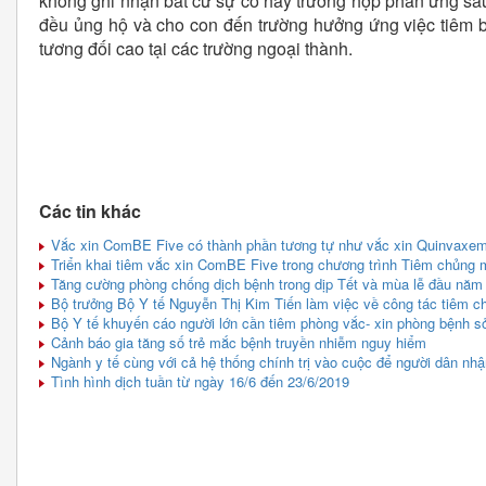
không ghi nhận bất cứ sự cố hay trường hợp phản ứng sa
đều ủng hộ và cho con đến trường hưởng ứng việc tiêm bổ 
tương đối cao tại các trường ngoại thành.
Các tin khác
Vắc xin ComBE Five có thành phần tương tự như vắc xin Quinvaxem
Triển khai tiêm vắc xin ComBE Five trong chương trình Tiêm chủng 
Tăng cường phòng chống dịch bệnh trong dịp Tết và mùa lễ đầu năm
Bộ trưởng Bộ Y tế Nguyễn Thị Kim Tiến làm việc về công tác tiêm ch
Bộ Y tế khuyến cáo người lớn cần tiêm phòng vắc- xin phòng bệnh sở
Cảnh báo gia tăng số trẻ mắc bệnh truyền nhiễm nguy hiểm
Ngành y tế cùng với cả hệ thống chính trị vào cuộc để người dân nhậ
Tình hình dịch tuần từ ngày 16/6 đến 23/6/2019