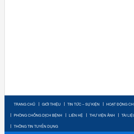
TRANG CHỦ
GIỚI THIỆU
TIN TỨC – SỰ KIỆN
HOẠT ĐỘNG C
PHÒNG CHỐNG DỊCH BỆNH
LIÊN HỆ
THƯ VIỆN ẢNH
TÀI LI
THÔNG TIN TUYỂN DỤNG