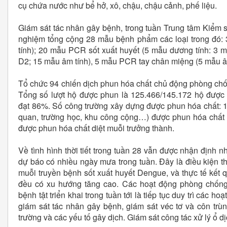
cụ chứa nước như bể hở, xô, chậu, chậu cảnh, phế liệu.
Giám sát tác nhân gây bệnh, trong tuần Trung tâm Kiểm s
nghiệm tổng cộng 28 mẫu bệnh phẩm các loại trong đó:
tính); 20 mẫu PCR sốt xuất huyết (5 mẫu dương tính: 3 
D2; 15 mẫu âm tính), 5 mẫu PCR tay chân miệng (5 mẫu âm
Tổ chức 94 chiến dịch phun hóa chất chủ động phòng chốn
Tổng số lượt hộ được phun là 125.466/145.172 hộ đươ
đạt 86%. Số công trường xây dựng được phun hóa chất: 1
quan, trường học, khu công cộng…) được phun hóa chất 10
được phun hóa chất diệt muỗi trưởng thành.
Về tình hình thời tiết trong tuần 28 vẫn được nhận định n
dự báo có nhiều ngày mưa trong tuần. Đây là điều kiện thời
muỗi truyền bệnh sốt xuất huyết Dengue, và thực tế kết 
đều có xu hướng tăng cao. Các hoạt động phòng chống
bệnh tật triển khai trong tuần tới là tiếp tục duy trì các 
giám sát tác nhân gây bệnh, giám sát véc tơ và côn trùn
trường và các yếu tố gây dịch. Giám sát công tác xử lý ổ dịc