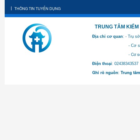
THÔNG TIN TUYỂN DỤNG
TRUNG TÂM KIỂM SOÁT 
Địa chỉ cơ quan
: - Trụ 
- Cơ sở 2: Khu Hành chính
- Cơ sở 3: Số 1 Ngõ 2 Q
Điện thoại
: 0243834
Ghi rõ nguồn
:
Trung tâm