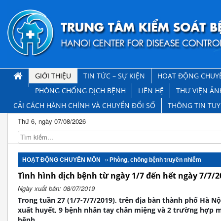
GIỚI THIỆU
TIN TỨC – SỰ KIỆN
HOẠT ĐỘNG CHUY
PHÒNG CHỐNG DỊCH BỆNH
LIÊN HỆ
THƯ VIỆN ẢN
CẢI CÁCH HÀNH CHÍNH VÀ CHUYỂN ĐỔI SỐ
THÔNG TIN TU
Thứ 6, ngày 07/08/2026
HOẠT ĐỘNG CHUYÊN MÔN
Phòng, chống bệnh truyền nhiễm
Tình hình dịch bệnh từ ngày 1/7 đến hết ngày 7/7/2
Ngày xuất bản: 08/07/2019
Trong tuần 27 (1/7-7/7/2019), trên địa bàn thành phố Hà N
xuất huyết, 9 bệnh nhân tay chân miệng và 2 trường hợp m
bệnh.