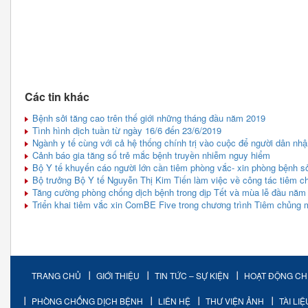
Các tin khác
Bệnh sởi tăng cao trên thế giới những tháng đầu năm 2019
Tình hình dịch tuần từ ngày 16/6 đến 23/6/2019
Ngành y tế cùng với cả hệ thống chính trị vào cuộc để người dân nhậ
Cảnh báo gia tăng số trẻ mắc bệnh truyền nhiễm nguy hiểm
Bộ Y tế khuyến cáo người lớn cần tiêm phòng vắc- xin phòng bệnh sở
Bộ trưởng Bộ Y tế Nguyễn Thị Kim Tiến làm việc về công tác tiêm ch
Tăng cường phòng chống dịch bệnh trong dịp Tết và mùa lễ đầu năm
Triển khai tiêm vắc xin ComBE Five trong chương trình Tiêm chủng 
TRANG CHỦ
GIỚI THIỆU
TIN TỨC – SỰ KIỆN
HOẠT ĐỘNG C
PHÒNG CHỐNG DỊCH BỆNH
LIÊN HỆ
THƯ VIỆN ẢNH
TÀI LI