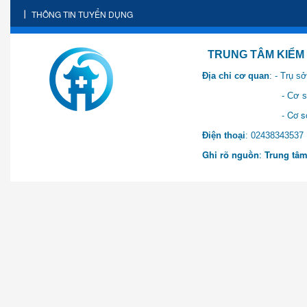
THÔNG TIN TUYỂN DỤNG
TRUNG TÂM KIỂM SOÁT 
Địa chỉ cơ quan
: - Trụ 
- Cơ sở 2: Khu Hành chính
- Cơ sở 3: Số 1 Ngõ 2 Q
Điện thoại
: 0243834
Ghi rõ nguồn
:
Trung tâm