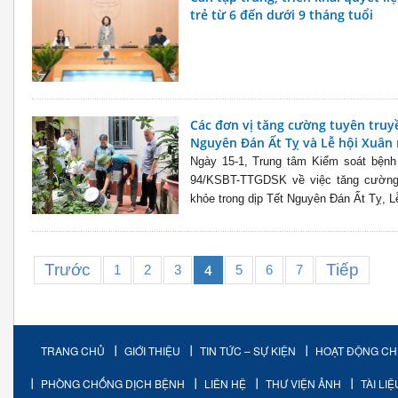
trẻ từ 6 đến dưới 9 tháng tuổi
Các đơn vị tăng cường tuyên truy
Nguyên Đán Ất Tỵ và Lễ hội Xuân
Ngày 15-1, Trung tâm Kiểm soát bệnh
94/KSBT-TTGDSK về việc tăng cường 
khỏe trong dịp Tết Nguyên Đán Ất Tỵ, L
Trước
Tiếp
4
1
2
3
5
6
7
TRANG CHỦ
GIỚI THIỆU
TIN TỨC – SỰ KIỆN
HOẠT ĐỘNG C
PHÒNG CHỐNG DỊCH BỆNH
LIÊN HỆ
THƯ VIỆN ẢNH
TÀI LI