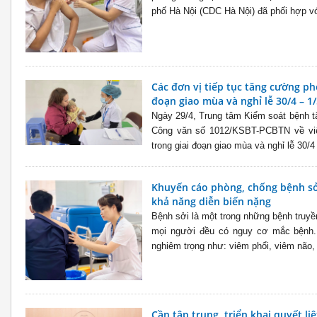
phố Hà Nội (CDC Hà Nội) đã phối hợp vớ
Các đơn vị tiếp tục tăng cường ph
đoạn giao mùa và nghỉ lễ 30/4 – 1/
Ngày 29/4, Trung tâm Kiểm soát bệnh t
Công văn số 1012/KSBT-PCBTN về việ
trong giai đoạn giao mùa và nghỉ lễ 30/4 
Khuyến cáo phòng, chống bệnh sở
khả năng diễn biến nặng
Bệnh sởi là một trong những bệnh truyề
mọi người đều có nguy cơ mắc bệnh. 
nghiêm trọng như: viêm phổi, viêm não, v
Cần tập trung, triển khai quyết liệ