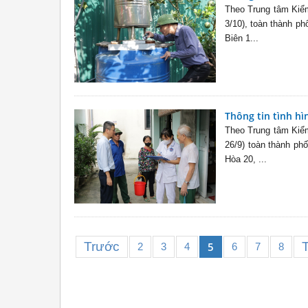
Theo Trung tâm Kiểm
3/10), toàn thành p
Biên 1...
Thông tin tình hì
Theo Trung tâm Kiểm
26/9) toàn thành ph
Hòa 20, ...
Trước
5
2
3
4
6
7
8