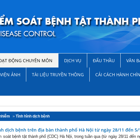
OẠT ĐỘNG CHUYÊN MÔN
DỊCH VỤ
ĐẤU THẦU
VĂN B
VIỆN ẢNH
TÀI LIỆU TRUYỀN THÔNG
CẢI CÁCH HÀNH CHÍ
 nhiễm
Tình hình dịch bệnh
nh dịch bệnh trên địa bàn thành phố Hà Nội từ ngày 28/11 đến 5/
 soát bệnh tật thành phố (CDC) Hà Nội, trong tuần qua (từ ngày 28/11 đến 