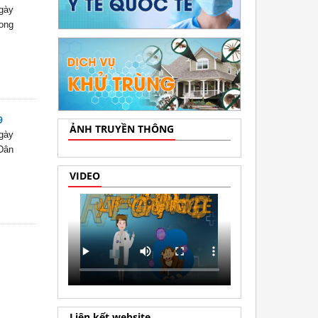
ngày
Long
9
ẢNH TRUYỀN THÔNG
ngày
 Dân
VIDEO
Liên kết website