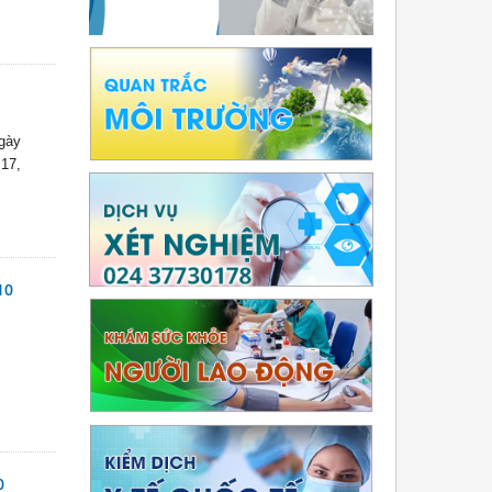
ngày
 17,
10
0