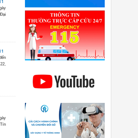
11
ngày
 Đại
11
đến
 22,
ngày
 Tín