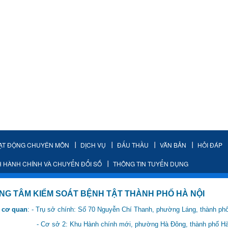
ẠT ĐỘNG CHUYÊN MÔN
DỊCH VỤ
ĐẤU THẦU
VĂN BẢN
HỎI ĐÁP
H HÀNH CHÍNH VÀ CHUYỂN ĐỔI SỐ
THÔNG TIN TUYỂN DỤNG
IỂM SOÁT BỆNH TẬT THÀNH PHỐ HÀ NỘI
 cơ quan
: - Trụ sở chính: Số 70 Nguyễn Chí Thanh, phường Láng, thành ph
 Hành chính mới, phường Hà Đông, thành phố Hà 