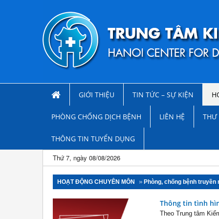
GIỚI THIỆU
TIN TỨC – SỰ KIỆN
H
PHÒNG CHỐNG DỊCH BỆNH
LIÊN HỆ
THƯ 
THÔNG TIN TUYỂN DỤNG
Thứ 7, ngày 08/08/2026
HOẠT ĐỘNG CHUYÊN MÔN
Phòng, chống bệnh truyền
Thông tin tình hì
Theo Trung tâm Kiểm