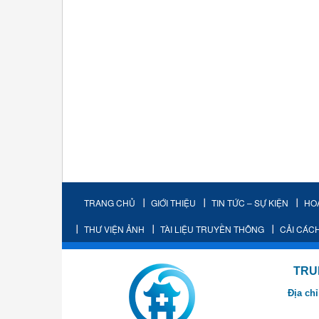
TRANG CHỦ
GIỚI THIỆU
TIN TỨC – SỰ KIỆN
HO
THƯ VIỆN ẢNH
TÀI LIỆU TRUYỀN THÔNG
CẢI CÁC
TRUNG TÂM K
Địa chỉ
- Cơ sở 2: Khu