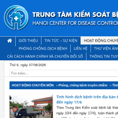
GIỚI THIỆU
TIN TỨC – SỰ KIỆN
HOẠT ĐỘNG CHUY
PHÒNG CHỐNG DỊCH BỆNH
LIÊN HỆ
THƯ VIỆN ẢN
CẢI CÁCH HÀNH CHÍNH VÀ CHUYỂN ĐỔI SỐ
THÔNG TIN TU
Thứ 6, ngày 07/08/2026
HOẠT ĐỘNG CHUYÊN MÔN
Phòng, chống bệnh truyền nhiễm
Tìn
Tình hình dịch bệnh trên địa bàn
đến ngày 17/4
Theo Trung tâm Kiểm soát bệnh tật thàn
ngày 10/4 đến ngày 17/4), toàn thành 