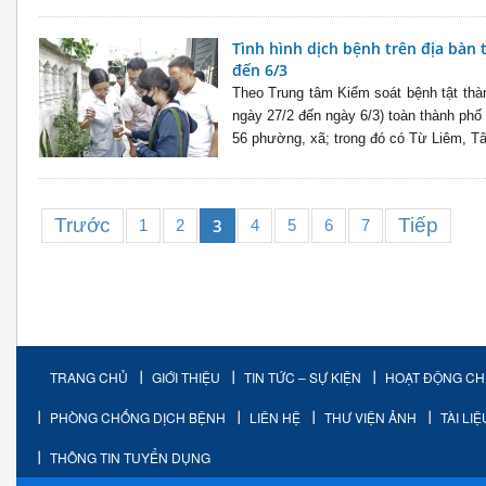
Tình hình dịch bệnh trên địa bàn
đến 6/3
Theo Trung tâm Kiểm soát bệnh tật thàn
ngày 27/2 đến ngày 6/3) toàn thành phố
56 phường, xã; trong đó có Từ Liêm, T
Trước
Tiếp
3
1
2
4
5
6
7
TRANG CHỦ
GIỚI THIỆU
TIN TỨC – SỰ KIỆN
HOẠT ĐỘNG C
PHÒNG CHỐNG DỊCH BỆNH
LIÊN HỆ
THƯ VIỆN ẢNH
TÀI LI
THÔNG TIN TUYỂN DỤNG