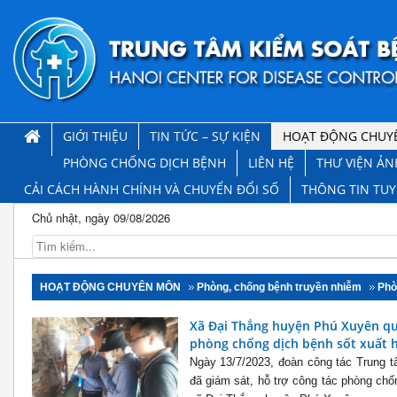
GIỚI THIỆU
TIN TỨC – SỰ KIỆN
HOẠT ĐỘNG CHUY
PHÒNG CHỐNG DỊCH BỆNH
LIÊN HỆ
THƯ VIỆN ẢN
CẢI CÁCH HÀNH CHÍNH VÀ CHUYỂN ĐỔI SỐ
THÔNG TIN TU
Chủ nhật, ngày 09/08/2026
HOẠT ĐỘNG CHUYÊN MÔN
Phòng, chống bệnh truyền nhiễm
Phò
Xã Đại Thắng huyện Phú Xuyên qu
phòng chống dịch bệnh sốt xuất 
Ngày 13/7/2023, đoàn công tác Trung t
đã giám sát, hỗ trợ công tác phòng chốn