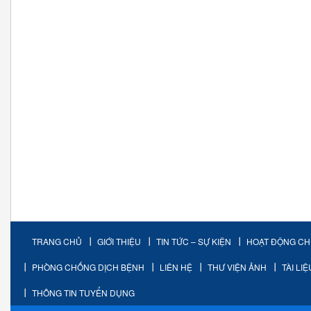
TRANG CHỦ
GIỚI THIỆU
TIN TỨC – SỰ KIỆN
HOẠT ĐỘNG C
PHÒNG CHỐNG DỊCH BỆNH
LIÊN HỆ
THƯ VIỆN ẢNH
TÀI LI
THÔNG TIN TUYỂN DỤNG