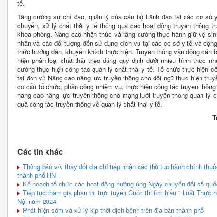
tế.
Tăng cường sự chỉ đạo, quản lý của cán bộ Lãnh đạo tại các cơ sở y 
chuyển, xử lý chất thải y tế thông qua các hoạt động truyền thông tr
khoa phòng. Nâng cao nhận thức và tăng cường thực hành giữ vệ sin
nhân và các đối tượng đến sử dụng dịch vụ tại các cơ sở y tế và cộn
thức hướng dẫn, khuyến khích thực hiện. Truyền thông vận động cán b
hiện phân loại chất thải theo đúng quy định dưới nhiều hình thức nh
cường thực hiện công tác quản lý chất thải y tế. Tổ chức thực hiện cô
tại đơn vị: Nâng cao năng lực truyền thông cho đội ngũ thực hiện tru
cơ cấu tổ chức, phân công nhiệm vụ, thực hiện công tác truyền thông v
nâng cao năng lực truyền thông cho mạng lưới truyền thông quản lý chấ
quả công tác truyền thông về quản lý chất thải y tế.
T
Các tin khác
Thông báo v/v thay đổi địa chỉ tiếp nhận các thủ tục hành chính thu
thành phố HN
Kế hoạch tổ chức các hoạt động hưởng ứng Ngày chuyển đổi số quố
Tiếp tục tham gia phần thi trực tuyến Cuộc thi tìm hiểu " Luật Thực 
Nội năm 2024
Phát hiện sớm và xử lý kịp thời dịch bệnh trên địa bàn thành phố