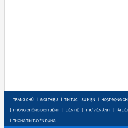
TRANG CHỦ
GIỚI THIỆU
TIN TỨC – SỰ KIỆN
HOẠT ĐỘNG C
PHÒNG CHỐNG DỊCH BỆNH
LIÊN HỆ
THƯ VIỆN ẢNH
TÀI LI
THÔNG TIN TUYỂN DỤNG