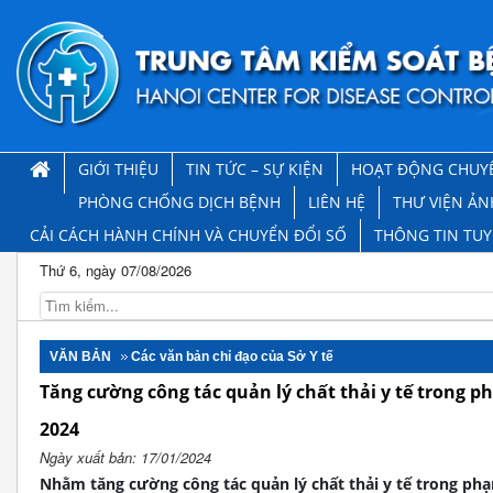
GIỚI THIỆU
TIN TỨC – SỰ KIỆN
HOẠT ĐỘNG CHUY
PHÒNG CHỐNG DỊCH BỆNH
LIÊN HỆ
THƯ VIỆN ẢN
CẢI CÁCH HÀNH CHÍNH VÀ CHUYỂN ĐỔI SỐ
THÔNG TIN TU
Thứ 6, ngày 07/08/2026
VĂN BẢN
Các văn bản chỉ đạo của Sở Y tế
Tăng cường công tác quản lý chất thải y tế trong p
2024
Ngày xuất bản: 17/01/2024
Nhằm tăng cường công tác quản lý chất thải y tế trong phạ