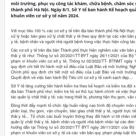
môi trường, phục vụ công tác khám, chữa bệnh, chăm sóc 
thành phố Hà Nội. Ngày 8/1, Sở Y tế ban hành Kế hoạch quản
khuôn viên cơ sở y tế năm 2024.
Với mục tiêu 100 % các cơ sở y tế trên địa bàn thành phố Hà Nội thực 
xử lý hoặc bàn giao xử lý chất thải y tế theo quy định tại các văn bả
y tế, bệnh nhân và người nhà người bệnh trong việc thực hiện công tác p
Các cơ sở y tế trên địa bàn Thành phố thực hiện nghiêm các văn bản p
thải y tế như: Thông tư số 20/2021/TT-BYT ngày 26/11/2021 của Bộ Y 
phạm vi khuôn viên cơ sở y tế; Thông tư 02/2022/TT- BTNMT ngày 1
quy định chi tiết thi hành một số điều của Luật Bảo vệ môi trường; N
Chính phủ quy định chi tiết một số điều của Luật Bảo vệ môi trườ
Quyết định về việc ban hành Bộ Tiêu chí cơ sở y tế xanh sạch đẹp…
Sở Y tế tăng cường tiến hành kiểm tra theo kế hoạch và kiểm tra đột x
địa bàn Thành phố như: kiểm tra hồ sơ thủ tục hành chính về việc thự
tác quản lý chất thải y tế; các trang thiết bị, phương tiện thu gom, vận 
Đồng thời đẩy mạnh tổ chức tập huấn nâng cao trình độ chuyên môn c
phân loại, thu gom, vận chuyển, bàn giao chất thải y tế, người trực 
thải y tế... Tổ chức các buổi truyền thông thay đổi hành vi tới nhân vi
quản lý chất thải y tế, bệnh nhân và người nhà bệnh nhân tại các đơn 
hướng dẫn tại Thông tư số 20/2021/TT BYT ngày 26/11/2021 của Bộ Y 
phạm vi khuôn viên cơ sở y tế và các văn bản quy phạm pháp luật khá