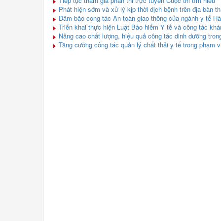
Tiếp tục tham gia phần thi trực tuyến Cuộc thi tìm hiểu 
Phát hiện sớm và xử lý kịp thời dịch bệnh trên địa bàn t
Đảm bảo công tác An toàn giao thông của ngành y tế H
Triển khai thực hiện Luật Bảo hiểm Y tế và công tác k
Nâng cao chất lượng, hiệu quả công tác dinh dưỡng tron
Tăng cường công tác quản lý chất thải y tế trong phạm v