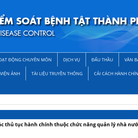
OẠT ĐỘNG CHUYÊN MÔN
DỊCH VỤ
ĐẤU THẦU
VĂN B
VIỆN ẢNH
TÀI LIỆU TRUYỀN THÔNG
CẢI CÁCH HÀNH CHÍ
 các thủ tục hành chính thuộc chức năng quản lý nhà nư