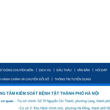
ẠT ĐỘNG CHUYÊN MÔN
DỊCH VỤ
ĐẤU THẦU
VĂN BẢN
HỎI ĐÁP
H HÀNH CHÍNH VÀ CHUYỂN ĐỔI SỐ
THÔNG TIN TUYỂN DỤNG
IỂM SOÁT BỆNH TẬT THÀNH PHỐ HÀ NỘI
 cơ quan
: - Trụ sở chính: Số 70 Nguyễn Chí Thanh, phường Láng, thành ph
 Hành chính mới, phường Hà Đông, thành phố Hà 