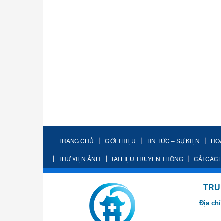
TRANG CHỦ
GIỚI THIỆU
TIN TỨC – SỰ KIỆN
HO
THƯ VIỆN ẢNH
TÀI LIỆU TRUYỀN THÔNG
CẢI CÁC
TRUNG TÂM K
Địa chỉ
- Cơ sở 2: Khu