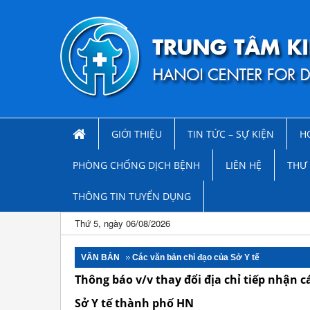
GIỚI THIỆU
TIN TỨC – SỰ KIỆN
H
PHÒNG CHỐNG DỊCH BỆNH
LIÊN HỆ
THƯ 
THÔNG TIN TUYỂN DỤNG
Thứ 5, ngày 06/08/2026
VĂN BẢN
Các văn bản chỉ đạo của Sở Y tế
Thông báo v/v thay đổi địa chỉ tiếp nhận
Sở Y tế thành phố HN