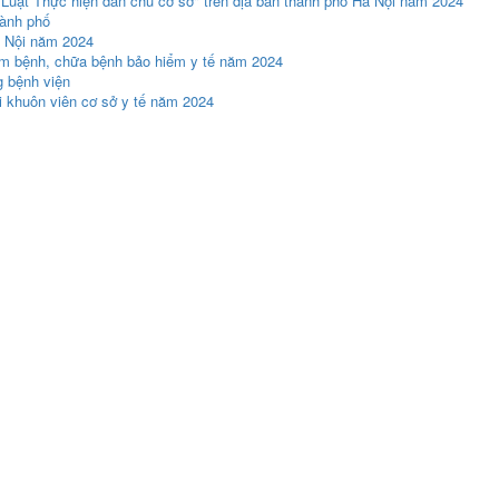
" Luật Thực hiện dân chủ cơ sở" trên địa bàn thành phố Hà Nội năm 2024
hành phố
à Nội năm 2024
hám bệnh, chữa bệnh bảo hiểm y tế năm 2024
g bệnh viện
i khuôn viên cơ sở y tế năm 2024