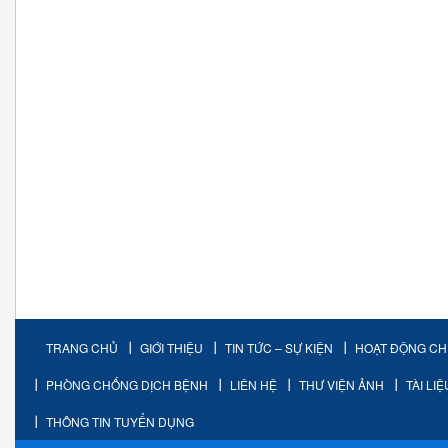
TRANG CHỦ
GIỚI THIỆU
TIN TỨC – SỰ KIỆN
HOẠT ĐỘNG C
PHÒNG CHỐNG DỊCH BỆNH
LIÊN HỆ
THƯ VIỆN ẢNH
TÀI LI
THÔNG TIN TUYỂN DỤNG