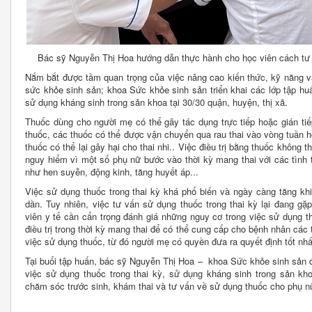
Bác sỹ Nguyễn Thị Hoa hướng dẫn thực hành cho học viên cách tư 
Nắm bắt được tầm quan trọng của việc nâng cao kiến thức, kỹ năng 
sức khỏe sinh sản; khoa Sức khỏe sinh sản triển khai các lớp tập hu
sử dụng kháng sinh trong sản khoa tại 30/30 quận, huyện, thị xã.
Thuốc dùng cho người mẹ có thể gây tác dụng trực tiếp hoặc gián tiế
thuốc, các thuốc có thể được vận chuyển qua rau thai vào vòng tuần ho
thuốc có thể lại gây hại cho thai nhi.. Việc điều trị bằng thuốc không t
nguy hiểm vì một số phụ nữ bước vào thời kỳ mang thai với các tình tr
như hen suyễn, động kinh, tăng huyết áp...
Việc sử dụng thuốc trong thai kỳ khá phổ biến và ngày càng tăng kh
dần. Tuy nhiên, việc tư vấn sử dụng thuốc trong thai kỳ lại đang gặ
viên y tế cần cẩn trọng đánh giá những nguy cơ trong việc sử dụng 
điều trị trong thời kỳ mang thai để có thể cung cấp cho bệnh nhân các 
việc sử dụng thuốc, từ đó người mẹ có quyền đưa ra quyết định tốt nhấ
Tại buổi tập huấn, bác sỹ Nguyễn Thị Hoa – khoa Sức khỏe sinh sản 
việc sử dụng thuốc trong thai kỳ, sử dụng kháng sinh trong sản kh
chăm sóc trước sinh, khám thai và tư vấn về sử dụng thuốc cho phụ n