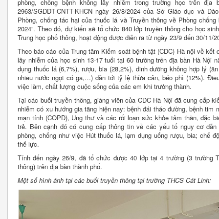
phòng, chống bệnh không lây nhiễm trong trường học trên địa
2963/SGDĐT-CNTT-KHCN ngày 26/8/2024 của Sở Giáo dục và Đào 
Phòng, chống tác hại của thuốc lá và Truyền thông về Phòng chống
2024”. Theo đó, dự kiến sẽ tổ chức 840 lớp truyền thông cho học sinh 
Trung học phổ thông, hoạt động được diễn ra từ ngày 23/9 đến 30/11/2
Theo báo cáo của Trung tâm Kiểm soát bệnh tật (CDC) Hà nội về kết 
lây nhiễm của học sinh 13-17 tuổi tại 60 trường trên địa bàn Hà Nội 
dụng thuốc lá (6,7%), rượu, bia (28,2%), dinh dưỡng không hợp lý (ăn 
nhiều nước ngọt có ga,…) dẫn tới tỷ lệ thừa cân, béo phì (12%). Điề
việc làm, chất lượng cuộc sống của các em khi trưởng thành.
Tại các buổi truyền thông, giảng viên của CDC Hà Nội đã cung cấp k
nhiễm có xu hướng gia tăng hiện nay: bệnh đái tháo đường, bệnh tim 
mạn tính (COPD), Ung thư và các rối loạn sức khỏe tâm thần, đặc bi
trẻ. Bên cạnh đó có cung cấp thông tin về các yếu tố nguy cơ dẫn
phòng, chống như việc Hút thuốc lá, lạm dụng uống rượu, bia; chế đ
thể lực.
Tính đến ngày 26/9, đã tổ chức được 40 lớp tại 4 trường (3 trường 
thông) trên địa bàn thành phố.
Một số hình ảnh tại các buổi truyền thông tại trường THCS Cát Linh
: