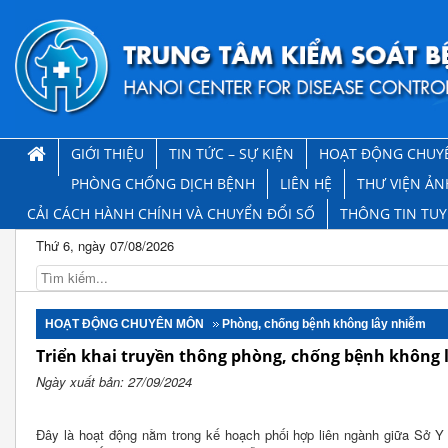
GIỚI THIỆU
TIN TỨC – SỰ KIỆN
HOẠT ĐỘNG CHUY
PHÒNG CHỐNG DỊCH BỆNH
LIÊN HỆ
THƯ VIỆN ẢN
CẢI CÁCH HÀNH CHÍNH VÀ CHUYỂN ĐỔI SỐ
THÔNG TIN TU
Thứ 6, ngày 07/08/2026
HOẠT ĐỘNG CHUYÊN MÔN
Phòng, chống bệnh không lây nhiễm
Triển khai truyền thông phòng, chống bệnh không 
Ngày xuất bản: 27/09/2024
Đây là hoạt động nằm trong kế hoạch phối hợp liên ngành giữa Sở Y