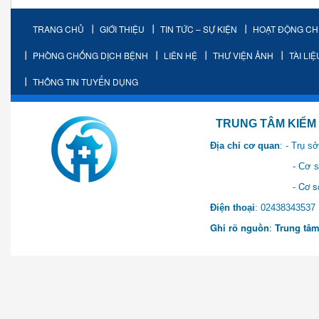
TRANG CHỦ
GIỚI THIỆU
TIN TỨC – SỰ KIỆN
HOẠT ĐỘNG C
PHÒNG CHỐNG DỊCH BỆNH
LIÊN HỆ
THƯ VIỆN ẢNH
TÀI LI
THÔNG TIN TUYỂN DỤNG
TRUNG TÂM KIỂM SOÁT 
Địa chỉ cơ quan
: - Trụ 
- Cơ sở 2: Khu Hành chính
- Cơ sở 3: Số 1 Ngõ 2 Q
Điện thoại
: 0243834
Ghi rõ nguồn
:
Trung tâm