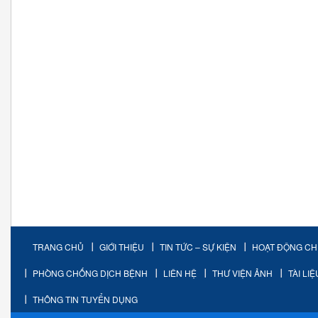
TRANG CHỦ
GIỚI THIỆU
TIN TỨC – SỰ KIỆN
HOẠT ĐỘNG C
PHÒNG CHỐNG DỊCH BỆNH
LIÊN HỆ
THƯ VIỆN ẢNH
TÀI LI
THÔNG TIN TUYỂN DỤNG