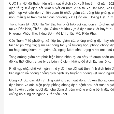
CDC Hà Nội đã thực hiện giám sát ổ dịch sốt xuất huyết mới năm 202
dịch tễ tại 8 ổ dịch sốt xuất huyết cũ năm 2025 tại xã Hát Môn, xã 
phối hợp với các đơn vị liên quan tổ chức giám sát công tác phòng,
non, mẫu giáo trên địa bàn các phường, xã: Quốc oai, Hoàng Liệt, Kim 
Trong tuần tới, CDC Hà Nội tiếp tục phối hợp với các đơn vị tổ chức g
tại xã Dân Hoà, Thiên Lộc. Giám sát khu vực ổ dịch sốt xuất huyết c
Phượng, Phúc Thọ, Hồng Sơn, Mê Linh, Tây Mỗ, Kiều Phú.
Các Trạm Y tế phường, xã tiếp tục giám sát phòng chống dịch tay c
tại các phường xã; giám sát công tác y tế trường học, phòng chống dị
trợ hoạt động kiểm tra, giám sát, ngoại kiểm chất lượng nước sạch sử
Tăng cường giám sát phát hiện bệnh nhân tại cơ sở y tế được phân cấ
để kịp thời điều tra, xử lý ca bệnh, ổ dịch, không để dịch lây lan rộng.
Phối hợp chặt chẽ với ngành thú y để theo dõi sát tình hình dịch trên 
liên ngành về phòng chống dịch bệnh lây truyền từ động vật sang ngườ
Cùng với đó, các đơn vị tăng cường các hoạt động truyền thông, cung
dịch bệnh và các biện pháp phòng chống dịch bệnh như sốt xuất huyế
hè. Tuyên truyền người dân chủ động đi tiêm chủng phòng bệnh đầy đủ
chủng bổ sung do ngành Y tế triển khai.