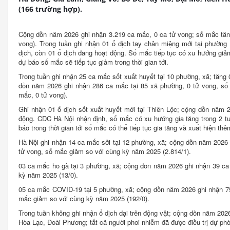
(166 trường hợp).
Cộng dồn năm 2026 ghi nhận 3.219 ca mắc, 0 ca tử vong; số mắc tăn
vong). Trong tuần ghi nhận 01 ổ dịch tay chân miệng mới tại phườn
dịch, còn 01 ổ dịch đang hoạt động. Số mắc tiếp tục có xu hướng giả
dự báo số mắc sẽ tiếp tục giảm trong thời gian tới.
Trong tuần ghi nhận 25 ca mắc sốt xuất huyết tại 10 phường, xã; tăng 
dồn năm 2026 ghi nhận 286 ca mắc tại 85 xã phường, 0 tử vong, số
mắc, 0 tử vong).
Ghi nhận 01 ổ dịch sốt xuất huyết mới tại Thiên Lộc; cộng dồn năm 2
động. CDC Hà Nội nhận định, số mắc có xu hướng gia tăng trong 2 tu
báo trong thời gian tới số mắc có thể tiếp tục gia tăng và xuất hiện th
Hà Nội ghi nhận 14 ca mắc sởi tại 12 phường, xã; cộng dồn năm 2026 
tử vong, số mắc giảm so với cùng kỳ năm 2025 (2.814/1).
03 ca mắc ho gà tại 3 phường, xã; cộng dồn năm 2026 ghi nhận 39 ca
kỳ năm 2025 (13/0).
05 ca mắc COVID-19 tại 5 phường, xã; cộng dồn năm 2026 ghi nhận 75
mắc giảm so với cùng kỳ năm 2025 (192/0).
Trong tuần không ghi nhận ổ dịch dại trên động vật; cộng dồn năm 2026
Hòa Lạc, Đoài Phương; tất cả người phơi nhiễm đã được điều trị dự ph