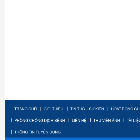
TRANG CHỦ
GIỚI THIỆU
TIN TỨC – SỰ KIỆN
HOẠT ĐỘNG C
PHÒNG CHỐNG DỊCH BỆNH
LIÊN HỆ
THƯ VIỆN ẢNH
TÀI LI
THÔNG TIN TUYỂN DỤNG