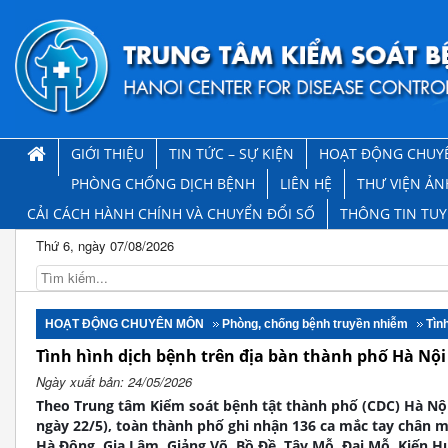
GIỚI THIỆU
TIN TỨC – SỰ KIỆN
HOẠT ĐỘNG CHUY
PHÒNG CHỐNG DỊCH BỆNH
LIÊN HỆ
THƯ VIỆN ẢN
CẢI CÁCH HÀNH CHÍNH VÀ CHUYỂN ĐỔI SỐ
THÔNG TIN TU
Thứ 6, ngày 07/08/2026
HOẠT ĐỘNG CHUYÊN MÔN
Phòng, chống bệnh truyền nhiễm
Tìn
Tình hình dịch bệnh trên địa bàn thành phố Hà Nội
Ngày xuất bản: 24/05/2026
Theo Trung tâm Kiểm soát bệnh tật thành phố (CDC) Hà Nội
ngày 22/5), toàn thành phố ghi nhận 136 ca mắc tay chân m
Hà Đông, Gia Lâm, Giảng Võ, Bồ Đề, Tây Mỗ, Đại Mỗ, Kiến Hư