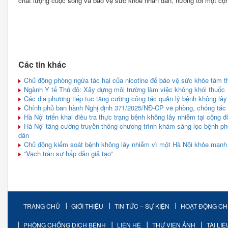
chất lượng cuộc sống và bảo vệ sức khỏe nhân dân, hướng tới một cộn
Các tin khác
Chủ động phòng ngừa tác hại của nicotine để bảo vệ sức khỏe tâm th
Ngành Y tế Thủ đô: Xây dựng môi trường làm việc không khói thuốc
Các địa phương tiếp tục tăng cường công tác quản lý bệnh không lây
Chính phủ ban hành Nghị định 371/2025/NĐ-CP về phòng, chống tác hạ
Hà Nội triển khai điều tra thực trạng bệnh không lây nhiễm tại cộng 
Hà Nội tăng cường truyền thông chương trình khám sàng lọc bệnh ph
dân
Chủ động kiểm soát bệnh không lây nhiễm vì một Hà Nội khỏe mạnh
“Vạch trần sự hấp dẫn giả tạo”
TRANG CHỦ
GIỚI THIỆU
TIN TỨC – SỰ KIỆN
HOẠT ĐỘNG C
PHÒNG CHỐNG DỊCH BỆNH
LIÊN HỆ
THƯ VIỆN ẢNH
TÀI LI