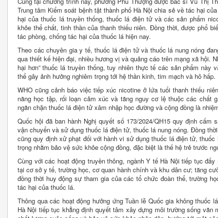
Cũng tại chương trình này, phường Phú Thượng được bác sĩ Vũ Thị T
Trung tâm Kiểm soát bệnh tật thành phố Hà Nội chia sẻ về tác hại của 
hại của thuốc lá truyền thống, thuốc lá điện tử và các sản phẩm ni
khỏe thể chất, tinh thần của thanh thiếu niên. Đồng thời, được phổ bi
tác phòng, chống tác hại của thuốc lá hiện nay.
Theo các chuyên gia y tế, thuốc lá điện tử và thuốc lá nung nóng đa
qua thiết kế hiện đại, nhiều hương vị và quảng cáo trên mạng xã hội. 
hại hơn” thuốc lá truyền thống, tuy nhiên thực tế các sản phẩm này 
thể gây ảnh hưởng nghiêm trọng tới hệ thần kinh, tim mạch và hô hấp.
WHO cũng cảnh báo việc tiếp xúc nicotine ở lứa tuổi thanh thiếu niên
năng học tập, rối loạn cảm xúc và tăng nguy cơ lệ thuộc các chất gâ
ngăn chặn thuốc lá điện tử xâm nhập học đường và cộng đồng là nhiệm 
Quốc hội đã ban hành Nghị quyết số 173/2024/QH15 quy định cấm sả
vận chuyển và sử dụng thuốc lá điện tử, thuốc lá nung nóng. Đồng th
cũng quy định xử phạt đối với hành vi sử dụng thuốc lá điện tử, thuố
trọng nhằm bảo vệ sức khỏe cộng đồng, đặc biệt là thế hệ trẻ trước ng
Cùng với các hoạt động truyền thông, ngành Y tế Hà Nội tiếp tục đẩ
tại cơ sở y tế, trường học, cơ quan hành chính và khu dân cư; tăng cư
đồng thời huy động sự tham gia của các tổ chức đoàn thể, trường họ
tác hại của thuốc lá.
Thông qua các hoạt động hưởng ứng Tuần lễ Quốc gia không thuốc lá
Hà Nội tiếp tục khẳng định quyết tâm xây dựng môi trường sống văn 