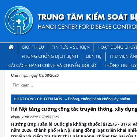
GIỚI THIỆU
TIN TỨC – SỰ KIỆN
HOẠT ĐỘNG CHUY
PHÒNG CHỐNG DỊCH BỆNH
LIÊN HỆ
THƯ VIỆN ẢN
CẢI CÁCH HÀNH CHÍNH VÀ CHUYỂN ĐỔI SỐ
THÔNG TIN TU
Chủ nhật, ngày 09/08/2026
HOẠT ĐỘNG CHUYÊN MÔN
Phòng, chống bệnh không lây nhiễm
Hà Nội tăng cường công tác truyền thông, xây dựn
Ngày xuất bản: 27/05/2026
Hưởng ứng Tuần lễ Quốc gia không thuốc lá (25/5 - 31/5) v
năm 2026, thành phố Hà Nội đang đồng loạt triển khai nhi
truyền và kiểm tra thực thi Luật Phòng, chống tác hại của