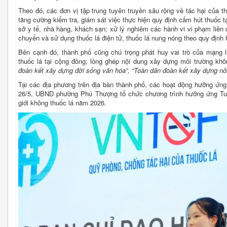
Theo đó, các đơn vị tập trung tuyên truyền sâu rộng về tác hại của th
tăng cường kiểm tra, giám sát việc thực hiện quy định cấm hút thuốc tạ
sở y tế, nhà hàng, khách sạn; xử lý nghiêm các hành vi vi phạm liên 
chuyển và sử dụng thuốc lá điện tử, thuốc lá nung nóng theo quy định 
Bên cạnh đó, thành phố cũng chú trọng phát huy vai trò của mạng l
thuốc lá tại cộng đồng; lồng ghép nội dung xây dựng môi trường kh
đoàn kết xây dựng đời sống văn hóa”, “Toàn dân đoàn kết xây dựng nôn
Tại các địa phương trên địa bàn thành phố, các hoạt động hưởng ứng đ
26/5, UBND phường Phú Thượng tổ chức chương trình hưởng ứng Tuầ
giới không thuốc lá năm 2026.