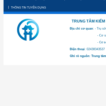
THÔNG TIN TUYỂN DỤNG
TRUNG TÂM KIỂM SOÁT 
Địa chỉ cơ quan
: - Trụ 
- Cơ sở 2: Khu Hành chính
- Cơ sở 3: Số 1 Ngõ 2 Q
Điện thoại
: 0243834
Ghi rõ nguồn
:
Trung tâm