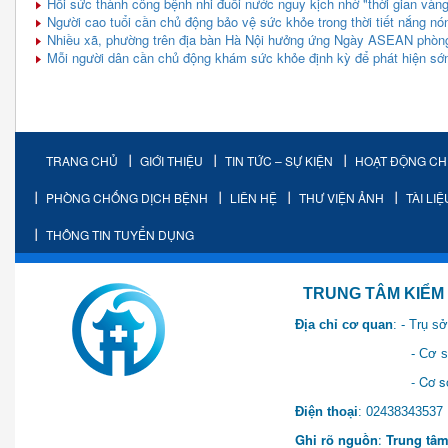
Hồi sức thành công bệnh nhi đuối nước nguy kịch nhờ "thời gian vàng
Người cao tuổi cần chủ động bảo vệ sức khỏe trong thời tiết nắng nó
Nhiều xã, phường trên địa bàn Hà Nội hưởng ứng Ngày ASEAN phòng
Mỗi người dân cần chủ động khám sức khỏe định kỳ để phát hiện sớ
TRANG CHỦ
GIỚI THIỆU
TIN TỨC – SỰ KIỆN
HOẠT ĐỘNG C
PHÒNG CHỐNG DỊCH BỆNH
LIÊN HỆ
THƯ VIỆN ẢNH
TÀI LI
THÔNG TIN TUYỂN DỤNG
TRUNG TÂM KIỂM SOÁT 
Địa chỉ cơ quan
: - Trụ 
- Cơ sở 2: Khu Hành chính
- Cơ sở 3: Số 1 Ngõ 2 Q
Điện thoại
: 0243834
Ghi rõ nguồn
:
Trung tâm