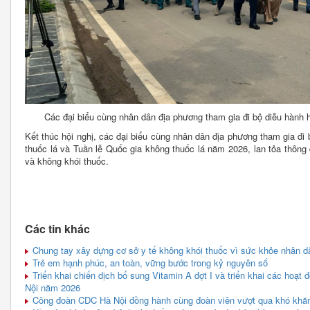
Các đại biểu cùng nhân dân địa phương tham gia đi bộ diễu hành 
Kết thúc hội nghị, các đại biểu cùng nhân dân địa phương tham gia đ
thuốc lá và Tuần lễ Quốc gia không thuốc lá năm 2026, lan tỏa thôn
và không khói thuốc.
Các tin khác
Chung tay xây dựng cơ sở y tế không khói thuốc vì sức khỏe nhân d
Trẻ em hạnh phúc, an toàn, vững bước trong kỷ nguyên số
Triển khai chiến dịch bổ sung Vitamin A đợt I và triển khai các hoạt
Nội năm 2026
Công đoàn CDC Hà Nội đồng hành cùng đoàn viên vượt qua khó khăn