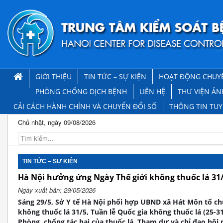
GIỚI THIỆU
TIN TỨC – SỰ KIỆN
HOẠT ĐỘNG CHUY
PHÒNG CHỐNG DỊCH BỆNH
LIÊN HỆ
THƯ VIỆN ẢN
CẢI CÁCH HÀNH CHÍNH VÀ CHUYỂN ĐỔI SỐ
THÔNG TIN TU
Chủ nhật, ngày 09/08/2026
TIN TỨC – SỰ KIỆN
Hà Nội hưởng ứng Ngày Thế giới không thuốc lá 31
Ngày xuất bản: 29/05/2026
Sáng 29/5, Sở Y tế Hà Nội phối hợp UBND xã Hát Môn tổ c
không thuốc lá 31/5, Tuần lễ Quốc gia không thuốc lá (25-3
Phòng, chống tác hại của thuốc lá. Tham dự và chỉ đạo hội