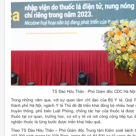
TS Đào Hữu Thân - Phó Giám đốc CDC Hà Nội tr
Trong những năm qua, với sự quan tâm chỉ đạo của Bộ Y tế, Quỹ P
thành phố Hà Nội, ngành Y tế Thủ đô đã triển khai đồng bộ nhiều hoạt 
truyền thông, phổ biến Luật Phòng, chống tác hại của thuốc lá được
thuốc tại cơ quan, trường học, cơ sở y tế và nơi công cộng tiếp tục 
nghiện thuốc lá từng bước được triển khai hiệu quả.
Theo TS Đào Hữu Thân – Phó Giám đốc Trung tâm Kiểm soát bệnh tậ
103.300 sinh mạng tại Việt Nam, trong đó có 84.500 ca tử vong do h