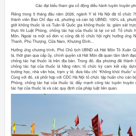
Các đại biểu tham gia cổ động diễu hành tuyên truyền ph
Riêng trong 5 tháng đầu năm 2026, ngành Y tế Hà Nội đã tổ chức 75
thành viên Ban Chỉ đạo xã, phường và cán bộ UBND; 100% xã, phư
giới không thuốc lá và Tuần lễ Quốc gia không thuốc lá; giám sát trự
thực thi Luật Phòng, chống tác hại của thuốc lá tại cơ sở. Tổ chức 
Môn. Ngoài ra một số đơn vị cũng đã tổ chức hội nghị hưởng ứng N
Thanh, Phú Thượng, Cửa Nam, Khương Đình…
Hưởng ứng chương trình, Phó Chủ tịch UBND xã Hát Môn Tô Xuân Quâ
lá, thời gian qua cấp ủy, chính quyền xã Hát Môn đã quan tâm lãnh đạo,
chống tác hại thuốc lá trên địa bàn. Trong đó, địa phương đã thành
chống tác hại của thuốc lá hằng năm; tổ chức ký cam kết xây dựng
trường học, nhà văn hóa, trạm y tế; đưa tiêu chí “Không khói thuốc” v
Cùng với đó, xã phối hợp với CDC Hà Nội tổ chức tập huấn cho cán bộ
Phòng, chống tác hại của thuốc lá; đẩy mạnh công tác tuyên truyề
tác hại của thuốc lá và các quy định của pháp luật liên quan.