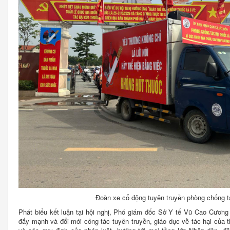
Đoàn xe cổ động tuyên truyền phòng chống tá
Phát biểu kết luận tại hội nghị, Phó giám đốc Sở Y tế Vũ Cao Cương 
đẩy mạnh và đổi mới công tác tuyên truyền, giáo dục về tác hại của th