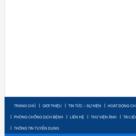
TRANG CHỦ
GIỚI THIỆU
TIN TỨC – SỰ KIỆN
HOẠT ĐỘNG C
PHÒNG CHỐNG DỊCH BỆNH
LIÊN HỆ
THƯ VIỆN ẢNH
TÀI LI
THÔNG TIN TUYỂN DỤNG