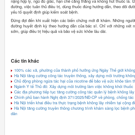
nặng hợp lý, ngủ đủ giấc, hạn chế căng thẳng và không hút thuốc lá. 
đường, việc tuân thủ điều trị, dùng thuốc đúng hướng dẫn, theo dõi đườ
yếu tố quyết định giúp kiểm soát bệnh.
Đừng đợi đến khi xuất hiện các biến chứng mới đi khám. Những ngườ
đường huyết định kỳ theo hướng dẫn của bác sĩ. Chỉ với những xét n
sớm, giúp điều trị hiệu quả và bảo vệ sức khỏe lâu dài.
Các tin khác
100% các xã, phường của thành phố hưởng ứng Ngày Thế giới không 
Hà Nội tăng cường công tác truyền thông, xây dựng môi trường khôn
Chủ động phòng ngừa tác hại của nicotine để bảo vệ sức khỏe tâm th
Ngành Y tế Thủ đô: Xây dựng môi trường làm việc không khói thuốc
Các địa phương tiếp tục tăng cường công tác quản lý bệnh không lây
Chính phủ ban hành Nghị định 371/2025/NĐ-CP về phòng, chống tác hạ
Hà Nội triển khai điều tra thực trạng bệnh không lây nhiễm tại cộng 
Hà Nội tăng cường truyền thông chương trình khám sàng lọc bệnh ph
dân