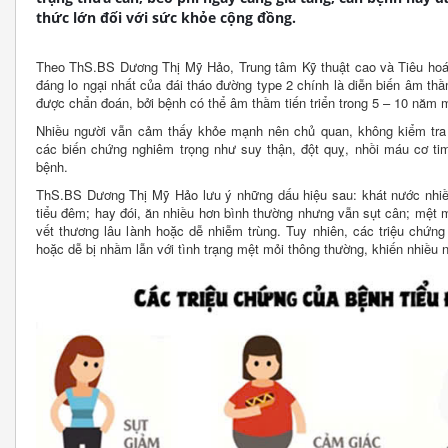
thức lớn đối với sức khỏe cộng đồng.
Theo ThS.BS Dương Thị Mỹ Hảo, Trung tâm Kỹ thuật cao và Tiêu hoá
đáng lo ngại nhất của đái tháo đường type 2 chính là diễn biến âm t
được chẩn đoán, bởi bệnh có thể âm thầm tiến triển trong 5 – 10 năm m
Nhiều người vẫn cảm thấy khỏe mạnh nên chủ quan, không kiểm tra 
các biến chứng nghiêm trọng như suy thận, đột quỵ, nhồi máu cơ ti
bệnh.
ThS.BS Dương Thị Mỹ Hảo lưu ý những dấu hiệu sau: khát nước nhiều, 
tiểu đêm; hay đói, ăn nhiều hơn bình thường nhưng vẫn sụt cân; mệt 
vết thương lâu lành hoặc dễ nhiễm trùng. Tuy nhiên, các triệu chứng
hoặc dễ bị nhầm lẫn với tình trạng mệt mỏi thông thường, khiến nhiều 