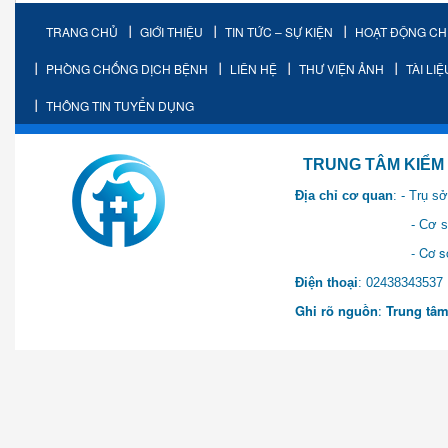
TRANG CHỦ
GIỚI THIỆU
TIN TỨC – SỰ KIỆN
HOẠT ĐỘNG C
PHÒNG CHỐNG DỊCH BỆNH
LIÊN HỆ
THƯ VIỆN ẢNH
TÀI LI
THÔNG TIN TUYỂN DỤNG
TRUNG TÂM KIỂM SOÁT 
Địa chỉ cơ quan
: - Trụ 
- Cơ sở 2: Khu Hành chính
- Cơ sở 3: Số 1 Ngõ 2 Q
Điện thoại
: 0243834
Ghi rõ nguồn
:
Trung tâm