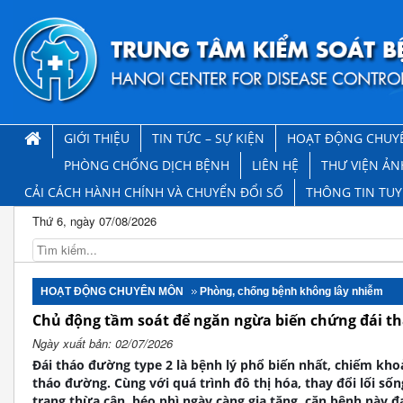
GIỚI THIỆU
TIN TỨC – SỰ KIỆN
HOẠT ĐỘNG CHUY
PHÒNG CHỐNG DỊCH BỆNH
LIÊN HỆ
THƯ VIỆN ẢN
CẢI CÁCH HÀNH CHÍNH VÀ CHUYỂN ĐỔI SỐ
THÔNG TIN TU
Thứ 6, ngày 07/08/2026
HOẠT ĐỘNG CHUYÊN MÔN
Phòng, chống bệnh không lây nhiễm
Chủ động tầm soát để ngăn ngừa biến chứng đái th
Ngày xuất bản: 02/07/2026
Đái tháo đường type 2 là bệnh lý phổ biến nhất, chiếm kh
tháo đường. Cùng với quá trình đô thị hóa, thay đổi lối số
trạng thừa cân, béo phì ngày càng gia tăng, căn bệnh này 