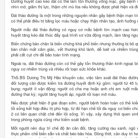
Đường huyết cao kéo dài có thể làm tổn thương võng mạc, gây bệnh 
nhìn mờ, giảm thị lực, thậm chí mù lòa nếu không được phát hiện và điều
Đái tháo đường là một trong những nguyên nhân gây bệnh thận mạn tí
có thể phải điều trị bằng lọc máu hoặc chạy thận nhân tạo, ảnh hưởng
Người mắc đái tháo đường có nguy cơ mắc bệnh tim mạch cao hơn n
huyết tăng kéo dài thúc đẩy quá trình xơ vữa động mạch, làm tăng ngu
Biến chứng bàn chân là biến chứng khá phổ biến nhưng thường bị bỏ 
bàn chân mất cảm giác, vết thương khó lành, dễ loét và nhiễm trùng
phải cắt cụt chi để bảo toàn tính mạng.
Ngoài ra, đái tháo đường còn có thể gây tổn thương thần kinh ngoại 
nguy cơ nhiễm trùng và nhiều rối loạn sức khỏe khác.
ThS.BS Dương Thị Mỹ Hảo khuyến cáo, việc tầm soát đái tháo đường
đối tượng cần được kiểm tra đường huyết định kỳ gồm: người từ 45 tu
bụng; người ít vận động; người có cha mẹ hoặc anh chị em ruột mắ
đường thai kỳ; người tăng huyết áp; người rối loạn mỡ máu.
Nếu được phát hiện ở giai đoạn sớm, người bệnh hoàn toàn có thể kiể
lối sống kết hợp điều trị phù hợp, từ đó hạn chế tối đa nguy cơ biến c
2 có liên quan chặt chẽ đến lối sống. Vì vậy, xây dựng thói quen sin
trong phòng ngừa cũng như kiểm soát bệnh.
Mỗi người nên duy trì chế độ ăn cân đối, tăng cường rau xanh, ngũ
thực phẩm chế biến sẵn và chất béo bão hòa. Đồng thời, cần duy trì h