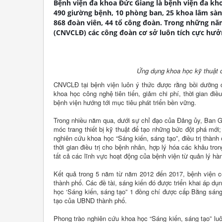
Bệnh viện đa khoa Đức Giang là bệnh viện đa kh
490 giường bệnh, 10 phòng ban, 25 khoa lâm sàn
868 đoàn viên, 44 tổ công đoàn. Trong những nă
(CNVCLĐ) các công đoàn cơ sở luôn tích cực hưởn
Ứng dụng khoa học kỹ thuật c
CNVCLĐ tại bệnh viện luôn ý thức được rằng bồi dưỡng 
khoa học công nghệ tiên tiến, giảm chi phí, thời gian đi
bệnh viện hướng tới mục tiêu phát triển bền vững.
Trong nhiều năm qua, dưới sự chỉ đạo của Đảng ủy, Ban 
móc trang thiết bị kỹ thuật để tạo những bức đột phá mớ
nghiên cứu khoa học “Sáng kiến, sáng tạo”, điều trị thành 
thời gian điều trị cho bệnh nhân, hợp lý hóa các khâu tr
tất cả các lĩnh vực hoạt động của bệnh viện từ quản lý h
Kết quả trong 5 năm từ năm 2012 đến 2017, bệnh viện có
thành phố. Các đề tài, sáng kiến đó được triển khai áp dụ
học ‘Sáng kiến, sáng tạo” 1 đồng chí được cấp Bằng sán
tạo của UBND thành phố.
Phong trào nghiên cứu khoa học “Sáng kiến, sáng tạo” lu