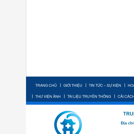
TRANG CHỦ
GIỚI THIỆU
TIN TỨC – SỰ KIỆN
HO
THƯ VIỆN ẢNH
TÀI LIỆU TRUYỀN THÔNG
CẢI CÁC
TRUNG TÂM K
Địa chỉ
- Cơ sở 2: Khu