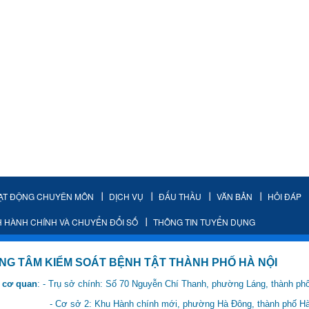
ẠT ĐỘNG CHUYÊN MÔN
DỊCH VỤ
ĐẤU THẦU
VĂN BẢN
HỎI ĐÁP
H HÀNH CHÍNH VÀ CHUYỂN ĐỔI SỐ
THÔNG TIN TUYỂN DỤNG
IỂM SOÁT BỆNH TẬT THÀNH PHỐ HÀ NỘI
 cơ quan
: - Trụ sở chính: Số 70 Nguyễn Chí Thanh, phường Láng, thành ph
 Hành chính mới, phường Hà Đông, thành phố Hà 