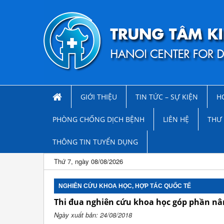
GIỚI THIỆU
TIN TỨC – SỰ KIỆN
H
PHÒNG CHỐNG DỊCH BỆNH
LIÊN HỆ
THƯ 
THÔNG TIN TUYỂN DỤNG
Thứ 7, ngày 08/08/2026
NGHIÊN CỨU KHOA HỌC, HỢP TÁC QUỐC TẾ
Thi đua nghiên cứu khoa học góp phần nâ
Ngày xuất bản: 24/08/2018