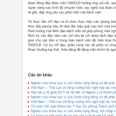
được đông đảo đoàn viên CNVCLĐ hưởng ứng sôi nổi, tạo k
luyện nâng cao trình độ chuyên môn, tay nghề của đoàn v
tế giỏi, đáp ứng yêu cầu phát triển của bệnh viện.
Từ thực tiễn chỉ đạo và tổ chức thực hiện các phong tr
thúc đẩy phong trào thi đua đạt hiệu quả cao hơn nữa tro
Định hướng của lãnh đạo bệnh viện sẽ giúp phong trào ngh
Định kỳ vào đầu năm các chỉ tiêu lợi ích được lãnh đạo 
giao cho các đơn vị trong toàn bệnh viện để triển khai th
CNVCLĐ. Có sự chỉ đạo, phân công các bộ phận có chuyên
Khen thưởng kịp thời, thỏa đáng để động viên khích lệ ngư
Các tin khác
Nghiên cứu khoa học vì sức khỏe cộng đồng và để phát 
Việt Nam – Thái Lan sẽ tăng cường hữu nghị hợp tác tro
Hợp tác y tế giữa Sở Y tế Hà Nội và Ngành y tế thành p
Nghiên cứu khoa học vì sức khỏe cộng đồng và để phát 
Việt Nam – Thái Lan sẽ tăng cường hữu nghị hợp tác tro
Tổ chức Hội nghị Khoa học Y học Dự phòng Thành phố H
Nghiên cứu khoa học vì sức khỏe cộng đồng, hội nhập và
Cá vàng có khả năng ăn bọ gậy sốt xuất huyết tốt nhất