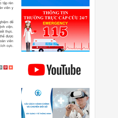
c tập rèn
ân viên y
nghiệm để
ệnh viện.
iết thực.
 thể được
đoàn viên
tích cực.