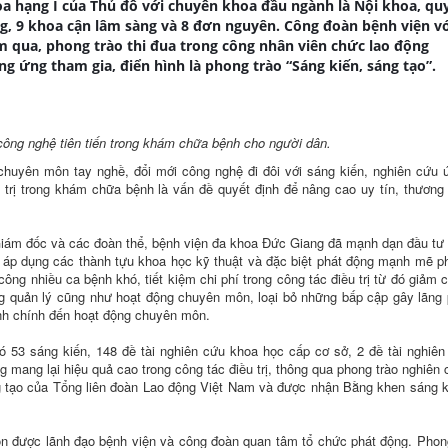
oa hạng I của Thủ đô với chuyên khoa đầu ngành là Nội khoa, q
g, 9 khoa cận lâm sàng và 8 đơn nguyên. Công đoàn bệnh viện vớ
m qua, phong trào thi đua trong công nhân viên chức lao động
g ứng tham gia, điển hình là phong trào “Sáng kiến, sáng tạo”.
ông nghệ tiên tiến trong khám chữa bệnh cho người dân.
chuyên môn tay nghề, đổi mới công nghệ đi đôi với sáng kiến, nghiên cứu
ều trị trong khám chữa bệnh là vấn đề quyết định để nâng cao uy tín, thương
Giám đốc và các đoàn thể, bệnh viện đa khoa Đức Giang đã mạnh dạn đầu t
i; áp dụng các thành tựu khoa học kỹ thuật và đặc biệt phát động mạnh mẽ p
công nhiều ca bệnh khó, tiết kiệm chi phí trong công tác điều trị từ đó giảm c
ong quản lý cũng như hoạt động chuyên môn, loại bỏ những bấp cập gây lãng 
ành chính đến hoạt động chuyên môn.
 53 sáng kiến, 148 đề tài nghiên cứu khoa học cấp cơ sở, 2 đề tài nghiê
ng mang lại hiệu quả cao trong công tác điều trị, thông qua phong trào nghiên
g tạo của Tổng liên đoàn Lao động Việt Nam và được nhận Bằng khen sáng 
ôn được lãnh đạo bệnh viện và công đoàn quan tâm tổ chức phát động. Phon