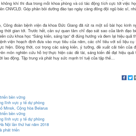
hông khí thi đua trong mỗi khoa phòng và có tác động tích cực tới việc họ
iên CNVCLĐ. Góp phần bồi dưỡng đào tạo ngày càng đông đội ngũ bác sĩ, nh
ào, Công đoàn bệnh viện đa khoa Đức Giang đã rút ra một số bài học kinh 
ng thời gian tới. Trước hết, cần sự quan tâm chỉ đạo sát sao của lãnh đạo b
iên cứu khoa học “Sáng kiến, sáng tạo” đi đúng hướng và đem lại hiệu quả th
bệnh viện hoạch định đưa vào mục tiêu của năm, các chỉ tiêu với số liệu cụ
ực hiện. Đồng thời, coi trọng các sáng kiến, ý tưởng, đề xuất cải tiến của 
 môn nghiên cứu hỗ trợ thực hiện các đề tài, sáng kiến để đạt hiệu quả 
ời lao động. Tập trung và phát huy sức mạnh trí tuệ của tập thể…
triển bền vững
ng lĩnh vực y tế dự phòng
hố Minsk, Cộng hòa Belarus
triển bền vững
ng lĩnh vực y tế dự phòng
à Nội lần thứ hai năm 2018
 phát triển