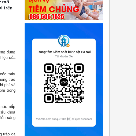
uy mô
i trên
 ứng dụng
 hiệu của
ư các máy
hong trào
hi phí và
phí trong
n cứu cấp
 cứu khoa
kiến sáng
g trào đã