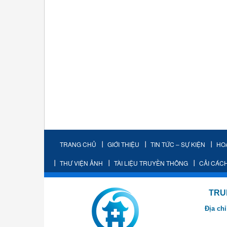
TRANG CHỦ
GIỚI THIỆU
TIN TỨC – SỰ KIỆN
HO
THƯ VIỆN ẢNH
TÀI LIỆU TRUYỀN THÔNG
CẢI CÁC
TRUNG TÂM K
Địa chỉ
- Cơ sở 2: Khu