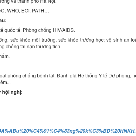
ương và thành phố Hà Nội.
 CDC, WHO, EOI, PATH…
au:
tế quốc tế; Phòng chống HIV/AIDS.
g, sức khỏe môi trường, sức khỏe trường học; vệ sinh an toà
 chống tai nạn thương tích.
phẩm.
oát phòng chống bệnh tật; Đánh giá Hệ thống Y tế Dự phòng, hệ
ễm...
 hội nghị:
E1%BA%ABu%20%C4%91%C4%83ng%20k%C3%BD%20HNKH.