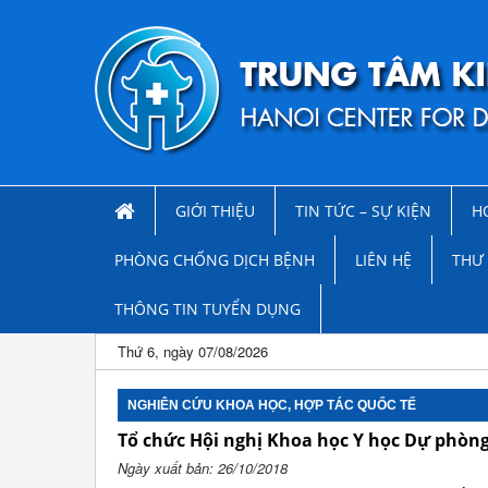
GIỚI THIỆU
TIN TỨC – SỰ KIỆN
H
PHÒNG CHỐNG DỊCH BỆNH
LIÊN HỆ
THƯ 
THÔNG TIN TUYỂN DỤNG
Thứ 6, ngày 07/08/2026
NGHIÊN CỨU KHOA HỌC, HỢP TÁC QUỐC TẾ
Tổ chức Hội nghị Khoa học Y học Dự phòn
Ngày xuất bản: 26/10/2018