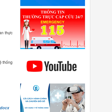
n thực
 thống
docx