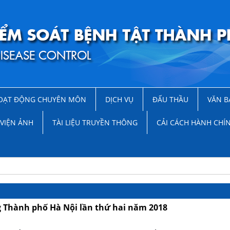
OẠT ĐỘNG CHUYÊN MÔN
DỊCH VỤ
ĐẤU THẦU
VĂN B
VIỆN ẢNH
TÀI LIỆU TRUYỀN THÔNG
CẢI CÁCH HÀNH CHÍ
g Thành phố Hà Nội lần thứ hai năm 2018