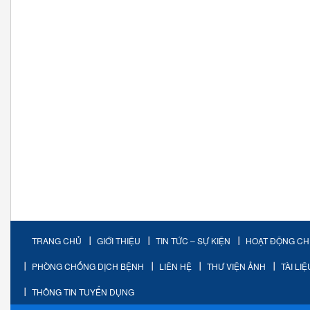
TRANG CHỦ
GIỚI THIỆU
TIN TỨC – SỰ KIỆN
HOẠT ĐỘNG C
PHÒNG CHỐNG DỊCH BỆNH
LIÊN HỆ
THƯ VIỆN ẢNH
TÀI LI
THÔNG TIN TUYỂN DỤNG