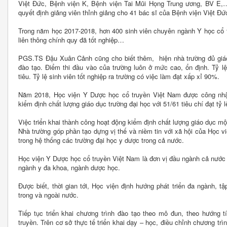
Việt Đức, Bệnh viện K, Bệnh viện Tai Mũi Họng Trung ương, BV E,…
quyết định giảng viên thỉnh giảng cho 41 bác sĩ của Bệnh viện Việt Đứ
Trong năm học 2017-2018, hơn 400 sinh viên chuyên ngành Y học cổ t
liên thông chính quy đã tốt nghiệp…
PGS.TS Đậu Xuân Cảnh cũng cho biết thêm, hiện nhà trường đủ giáo
đào tạo. Điểm thi đầu vào của trường luôn ở mức cao, ổn định. Tỷ l
tiêu. Tỷ lệ sinh viên tốt nghiệp ra trường có việc làm đạt xấp xỉ 90%.
Năm 2018, Học viện Y Dược học cổ truyền Việt Nam được công nh
kiểm định chất lượng giáo dục trường đại học với 51/61 tiêu chí đạt tỷ 
Việc triển khai thành công hoạt động kiểm định chất lượng giáo dục mộ
Nhà trường góp phần tạo dựng vị thế và niềm tin với xã hội của Học v
trong hệ thống các trường đại học y dược trong cả nước.
Học viện Y Dược học cổ truyền Việt Nam là đơn vị đầu ngành cả nước 
ngành y đa khoa, ngành dược học.
Được biết, thời gian tới, Học viện định hướng phát triển đa ngành, 
trong và ngoài nước.
Tiếp tục triển khai chương trình đào tạo theo mô đun, theo hướng 
truyền. Trên cơ sở thực tế triển khai dạy – học, điều chỉnh chương tr