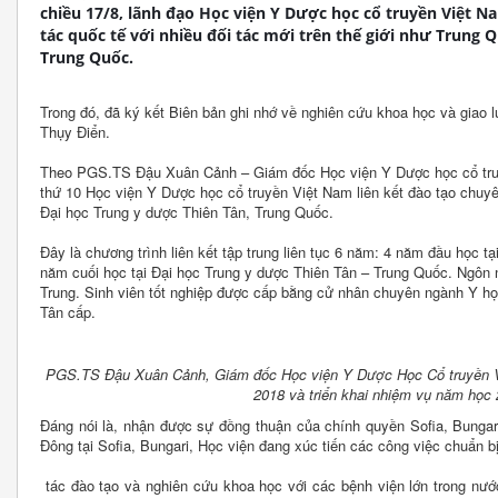
chiều 17/8, lãnh đạo Học viện Y Dược học cổ truyền Việt N
tác quốc tế với nhiều đối tác mới trên thế giới như Trung 
Trung Quốc.
Trong đó, đã ký kết Biên bản ghi nhớ về nghiên cứu khoa học và giao l
Thụy Điển.
Theo PGS.TS Đậu Xuân Cảnh – Giám đốc Học viện Y Dược học cổ tru
thứ 10 Học viện Y Dược học cổ truyền Việt Nam liên kết đào tạo chuyê
Đại học Trung y dược Thiên Tân, Trung Quốc.
Đây là chương trình liên kết tập trung liên tục 6 năm: 4 năm đầu học 
năm cuối học tại Đại học Trung y dược Thiên Tân – Trung Quốc. Ngôn 
Trung. Sinh viên tốt nghiệp được cấp bằng cử nhân chuyên ngành Y họ
Tân cấp.
PGS.TS Đậu Xuân Cảnh, Giám đốc Học viện Y Dược Học Cổ truyền Vi
2018 và triển khai nhiệm vụ năm học 
Đáng nói là, nhận được sự đồng thuận của chính quyền Sofia, Bungar
Đông tại Sofia, Bungari, Học viện đang xúc tiến các công việc chuẩn bị
tác đào tạo và nghiên cứu khoa học với các bệnh viện lớn trong nướ