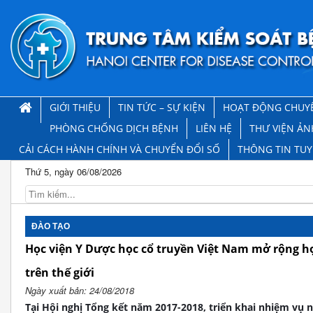
GIỚI THIỆU
TIN TỨC – SỰ KIỆN
HOẠT ĐỘNG CHUY
PHÒNG CHỐNG DỊCH BỆNH
LIÊN HỆ
THƯ VIỆN ẢN
CẢI CÁCH HÀNH CHÍNH VÀ CHUYỂN ĐỔI SỐ
THÔNG TIN TU
Thứ 5, ngày 06/08/2026
ĐÀO TẠO
Học viện Y Dược học cổ truyền Việt Nam mở rộng h
trên thế giới
Ngày xuất bản: 24/08/2018
Tại Hội nghị Tổng kết năm 2017-2018, triển khai nhiệm vụ