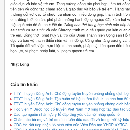
giáo dục và bảo vệ trẻ em. Tăng cường công tác phối hợp, làm tốt côn
tiên tiến về công tác chăm sóc và giáo dục và bảo vệ trẻ em. Hàng năm
thưởng đối với các tổ chức, cá nhân có nhiều đóng góp, thành tích tro
em, đồng thời lên án, phê phán những hành động ngược đãi, xâm hại v
hiệu quả các đề án như: Đề án
“Nâng cao thể trạng học sinh các cấp h
sau sinh và sơ sinh”
và các Chương trình mục tiêu quốc gia liên quan 
trẻ em. Đồng thời, phát huy vai trò của Đoàn Thanh niên Cộng sản Hồ 
dục và bảo vệ thanh thiếu niên và nhi đồng. Cũng như tăng cường vai t
Tổ quốc đối với việc thực hiện chính sách, pháp luật liên quan đến trẻ
bạo lực, vi phạm pháp luật, vi phạm quyền trẻ em.
Nhật Long
Các tin khác
TTYT huyện Đông Anh: Chủ động tuyên truyền phòng chống dịch bệnh
TTYT huyện Đông Anh: Tập huấn về bệnh tâm thần kinh cho hơn 50 
TTYT huyện Đông Anh: Chủ động tuyên truyền phòng chống dịch bệnh
Học viện Y Dược học cổ truyền Việt Nam mở rộng hợp tác đào tạo với 
Đào tạo nguồn nhân lực y tế đáp ứng yêu cầu hội nhập quốc tế
Chăm sóc bà mẹ và trẻ sơ sinh tuần đầu sau đẻ và trong thời kỳ hậu
CDC Hà Nội tiếp nhận 85 sinh viên của Viện Đào tạo YHDP &YTCC, T
CDC Hà Nội tiếp nhận đào tạo 81 sinh viên chuyên ngành Y tế Công 