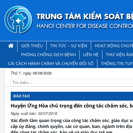
GIỚI THIỆU
TIN TỨC – SỰ KIỆN
HOẠT ĐỘNG CHUY
PHÒNG CHỐNG DỊCH BỆNH
LIÊN HỆ
THƯ VIỆN ẢN
CẢI CÁCH HÀNH CHÍNH VÀ CHUYỂN ĐỔI SỐ
THÔNG TIN TU
Thứ 7, ngày 08/08/2026
ĐÀO TẠO
Huyện Ứng Hòa chú trọng đến công tác chăm sóc, bả
Ngày xuất bản: 30/07/2018
Xác định tầm quan trọng của công tác chăm sóc, giáo dục 
cấp ủy đảng, chính quyền, các cơ quan, ban, ngành trên đị
đến công tác chăm sóc, bảo vệ và giáo dục trẻ em.