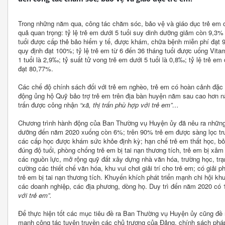
Trong những năm qua, công tác chăm sóc, bảo vệ và giáo dục trẻ em
quả quan trọng: tỷ lệ trẻ em dưới 5 tuổi suy dinh dưỡng giảm còn 9,3%
tuổi được cấp thẻ bảo hiểm y tế, được khám, chữa bệnh miễn phí đạt 9
quy định đạt 100%; tỷ lệ trẻ em từ 6 đến 36 tháng tuổi được uống Vita
1 tuổi là 2,9‰; tỷ suất tử vong trẻ em dưới 5 tuổi là 0,8‰; tỷ lệ trẻ em
đạt 80,77%.
Các chế độ chính sách đối với trẻ em nghèo, trẻ em có hoàn cảnh đặc
động ủng hộ Quỹ bảo trợ trẻ em trên địa bàn huyện năm sau cao hơn n
trấn được công nhận
“
xã, thị trấn phù hợp với trẻ em”
…
Chương trình hành động của Ban Thường vụ Huyện ủy đã nêu ra những m
dưỡng đến năm 2020 xuống còn 6%; trên 90% trẻ em được sàng lọc trư
các cấp học được khám sức khỏe định kỳ; hạn chế trẻ em thất học, bỏ h
đúng độ tuổi, phòng chống trẻ em bị tai nạn thương tích, trẻ em bị xâm
các nguồn lực, mở rộng quỹ đất xây dựng nhà văn hóa, trường học, trạ
cường các thiết chế văn hóa, khu vui chơi giải trí cho trẻ em; có giải
trẻ em bị tai nạn thương tích. Khuyến khích phát triển mạnh chi hội kh
các doanh nghiệp, các địa phương, dòng họ. Duy trì đến năm 2020 có 1
với trẻ em”
.
Để thực hiện tốt các mục tiêu đề ra Ban Thường vụ Huyện ủy cũng đề 
mạnh công tác tuyên truyền các chủ trương của Đảng, chính sách phá