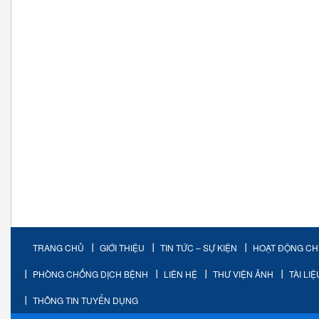
TRANG CHỦ
GIỚI THIỆU
TIN TỨC – SỰ KIỆN
HOẠT ĐỘNG C
PHÒNG CHỐNG DỊCH BỆNH
LIÊN HỆ
THƯ VIỆN ẢNH
TÀI LI
THÔNG TIN TUYỂN DỤNG