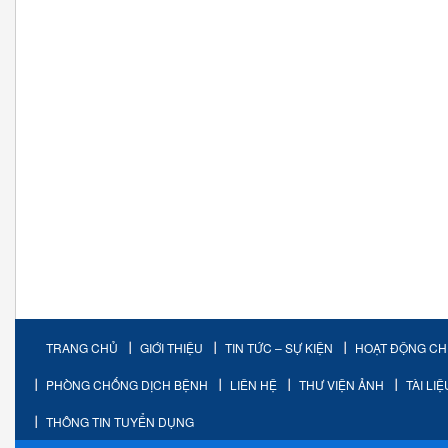
TRANG CHỦ
GIỚI THIỆU
TIN TỨC – SỰ KIỆN
HOẠT ĐỘNG C
PHÒNG CHỐNG DỊCH BỆNH
LIÊN HỆ
THƯ VIỆN ẢNH
TÀI LI
THÔNG TIN TUYỂN DỤNG