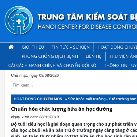
GIỚI THIỆU
TIN TỨC – SỰ KIỆN
HOẠT ĐỘNG CHUY
PHÒNG CHỐNG DỊCH BỆNH
LIÊN HỆ
THƯ VIỆN ẢN
CẢI CÁCH HÀNH CHÍNH VÀ CHUYỂN ĐỔI SỐ
THÔNG TIN TU
Chủ nhật, ngày 09/08/2026
HOẠT ĐỘNG CHUYÊN MÔN
Sức khỏe môi trường - Y tế trường học
Chuẩn hóa chất lượng bữa ăn học đường
Ngày xuất bản: 28/01/2019
Độ tuổi tiểu học là giai đoạn quan trọng cho sự phát triển 
cầu học 2 buổi và ăn bán trú ở trường ngày càng tăng ở cá
sinh, an toàn thực phẩm (ATTP) bữa ăn cho học sinh cần s