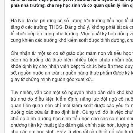
phía nhà trường, cha mẹ học sinh và cơ quan quản lý liên 
Hà Nội là địa phương có số lượng lớn trường tiểu học tổ 
tăng ở các trường THCS. Đáng chú ý, không phải tất cả cá
tổ chức bếp ăn trong nhà trường. Việc phải ký hợp đồng v
cũng khiến các trường khó kiểm soát được dinh dưỡng, ch
Ghi nhận từ một số cơ sở giáo dục mầm non và tiểu học t
các nhà trường đã thực hiện nhiều biện pháp nhằm b
khỏe định kỳ cho nhân viên bếp; tổ chức bếp ăn theo quy 
sở, nguồn nước an toàn; nguồn hàng thực phẩm được ký kết
giấy tờ chứng minh nguồn gốc xuất xứ...
Tuy nhiên, vẫn còn một số nguyên nhân dẫn đến khó khă
trú như do điều kiện kiểm định, năng lực đội ngũ cô nuô
quan liên quan nên chỉ mới kiểm soát được các yếu tố 
dưỡng các bữa ăn theo định tính. Cùng với đó là việc chư
chế độ dinh dưỡng học sinh tiểu học cho các cô nuôi n
phương tiện kỹ thuật giúp đánh giá chính xác hơn, lượng 
cho các em học sinh. Đây là việc rất cần thiết để các tr