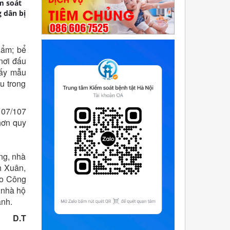
m soát
g dân bị
hẩm; bể
nơi đấu
lấy mẫu
u trong
107/107
hơn quy
ng, nhà
h Xuân,
do Công
 nhà hộ
ành.
D.T