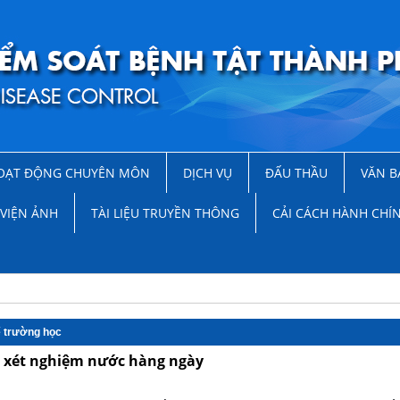
OẠT ĐỘNG CHUYÊN MÔN
DỊCH VỤ
ĐẤU THẦU
VĂN B
VIỆN ẢNH
TÀI LIỆU TRUYỀN THÔNG
CẢI CÁCH HÀNH CHÍ
ế trường học
h xét nghiệm nước hàng ngày