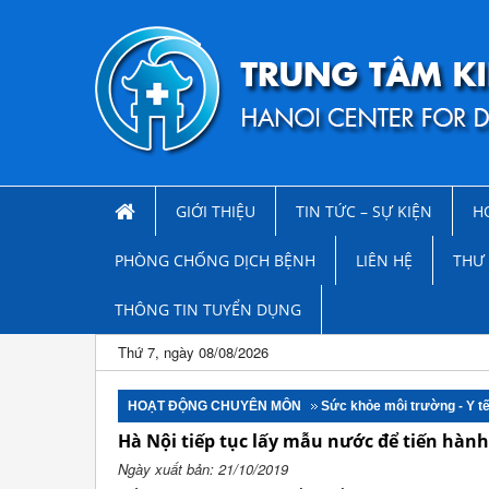
GIỚI THIỆU
TIN TỨC – SỰ KIỆN
H
PHÒNG CHỐNG DỊCH BỆNH
LIÊN HỆ
THƯ 
THÔNG TIN TUYỂN DỤNG
Thứ 7, ngày 08/08/2026
HOẠT ĐỘNG CHUYÊN MÔN
Sức khỏe môi trường - Y t
Hà Nội tiếp tục lấy mẫu nước để tiến hàn
Ngày xuất bản: 21/10/2019