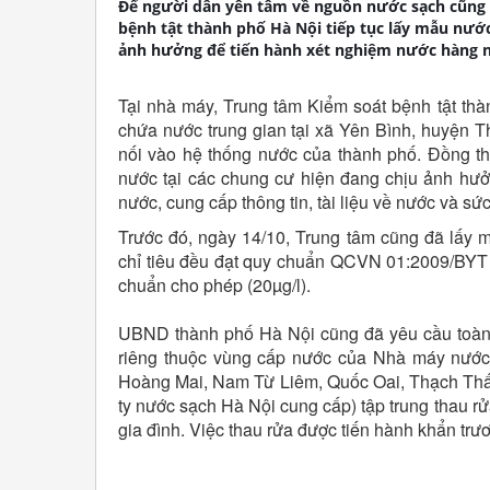
Để người dân yên tâm về nguồn nước sạch cũng 
bệnh tật thành phố Hà Nội tiếp tục lấy mẫu nước 
ảnh hưởng để tiến hành xét nghiệm nước hàng n
Tại nhà máy, Trung tâm Kiểm soát bệnh tật th
chứa nước trung gian tại xã Yên Bình, huyện Thạ
nối vào hệ thống nước của thành phố. Đồng th
nước tại các chung cư hiện đang chịu ảnh hưởn
nước, cung cấp thông tin, tài liệu về nước và s
Trước đó, ngày 14/10, Trung tâm cũng đã lấy
chỉ tiêu đều đạt quy chuẩn QCVN 01:2009/BYT củ
chuẩn cho phép (20µg/l).
UBND thành phố Hà Nội cũng đã yêu cầu toàn 
riêng thuộc vùng cấp nước của Nhà máy nước
Hoàng Mai, Nam Từ Liêm, Quốc Oai, Thạch Thấ
ty nước sạch Hà Nội cung cấp) tập trung thau r
gia đình. Việc thau rửa được tiến hành khẩn tr