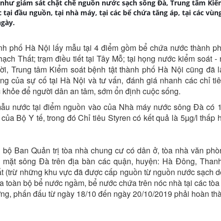
như giám sát chặt chẽ nguồn nước sạch sông Đà, Trung tâm Kiể
tại đầu nguồn, tại nhà máy, tại các bể chứa tăng áp, tại các vùn
gày.
ành phố Hà Nội lấy mẫu tại 4 điểm gồm bể chứa nước thành p
ch Thất; trạm điều tiết tại Tây Mỗ; tại họng nước kiểm soát - 
ời, Trung tâm Kiểm soát bệnh tật thành phố Hà Nội cũng đã 
g của sự cố tại Hà Nội và tư vấn, đánh giá nhanh các chỉ tiê
ức khỏe để người dân an tâm, sớm ổn định cuộc sống.
 mẫu nước tại điểm nguồn vào của Nhà máy nước sông Đà có 
a Bộ Y tế, trong đó Chỉ tiêu Styren có kết quả là 5µg/l thấp 
bộ Ban Quản trị tòa nhà chung cư có dân ở, tòa nhà văn phò
 mặt sông Đà trên địa bàn các quận, huyện: Hà Đông, Than
t (trừ những khu vực đã được cấp nguồn từ nguồn nước sạch 
ửa toàn bộ bể nước ngầm, bể nước chứa trên nóc nhà tại các tòa
ương, phấn đấu từ ngày 18/10 đến ngày 20/10/2019 phải hoàn th