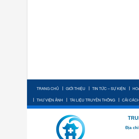
TRANG CHỦ
GIỚI THIỆU
TIN TỨC – SỰ KIỆN
HO
THƯ VIỆN ẢNH
TÀI LIỆU TRUYỀN THÔNG
CẢI CÁC
TRUNG TÂM K
Địa chỉ
- Cơ sở 2: Khu