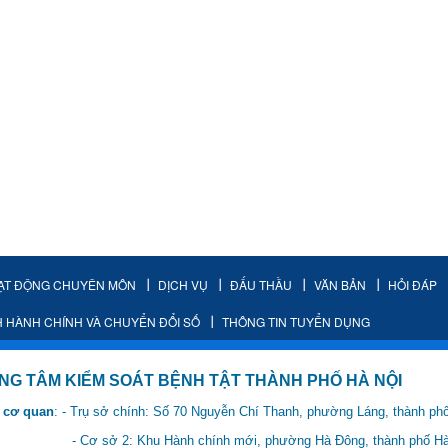
ẠT ĐỘNG CHUYÊN MÔN
DỊCH VỤ
ĐẤU THẦU
VĂN BẢN
HỎI ĐÁP
H HÀNH CHÍNH VÀ CHUYỂN ĐỔI SỐ
THÔNG TIN TUYỂN DỤNG
IỂM SOÁT BỆNH TẬT THÀNH PHỐ HÀ NỘI
 cơ quan
: - Trụ sở chính: Số 70 Nguyễn Chí Thanh, phường Láng, thành ph
 Hành chính mới, phường Hà Đông, thành phố Hà 