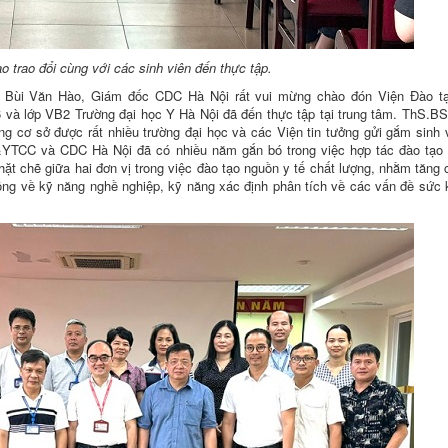
 trao đổi cùng với các sinh viên đến thực tập.
S.BS Bùi Văn Hào, Giám đốc CDC Hà Nội rất vui mừng chào đón Viện Đào 
 và lớp VB2 Trường đại học Y Hà Nội đã đến thực tập tại trung tâm. ThS.B
 cơ sở được rất nhiều trường đại học và các Viện tin tưởng gửi gắm sinh 
YTCC và CDC Hà Nội đã có nhiều năm gắn bó trong việc hợp tác đào tạo 
hặt chẽ giữa hai đơn vị trong việc đào tạo nguồn y tế chất lượng, nhằm tăng
 đồng về kỹ năng nghề nghiệp, kỹ năng xác định phân tích về các vấn đề sức
.