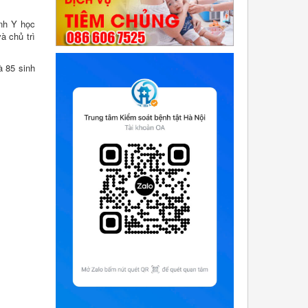
ành Y học
à chủ trì
 85 sinh