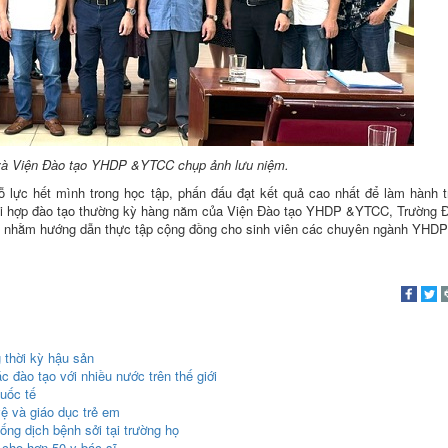
và
Viện
Đào tạo YHDP &YTCC chụp ảnh lưu niệm.
 lực hết mình trong học tập, phấn đấu đạt kết quả cao nhất để làm hành 
phối hợp đào tạo thường kỳ hàng năm của Viện Đào tạo YHDP &YTCC, Trường 
g, nhằm hướng dẫn thực tập cộng đồng cho sinh viên các chuyên ngành YHDP
 thời kỳ hậu sản
đào tạo với nhiều nước trên thế giới
uốc tế
ệ và giáo dục trẻ em
g dịch bệnh sởi tại trường họ
cho hơn 50 y bác sĩ