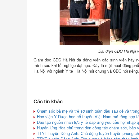
Đại diện
CDC Hà Nội 
Giám đốc CDC Hà Nội đã động viên các sinh viên hãy nỗ
mình sau khi tốt nghiệp đại học. Đây là một hoạt động 
Hà Nội với ngành Y tế Hà Nội nói chung và CDC nói riên
Các tin khác
Chăm sóc bà mẹ và trẻ sơ sinh tuần đầu sau đẻ và trong
Học viện Y Dược học cổ truyền Việt Nam mở rộng hợp tác 
Đào tạo nguồn nhân lực y tế đáp ứng yêu cầu hội nhập q
Huyện Ứng Hòa chú trọng đến công tác chăm sóc, bảo v
TTYT huyện Đông Anh: Chủ động tuyên truyền phòng chốn
TTYT huyện Đông Anh: Tập huấn về bệnh tâm thần kinh 