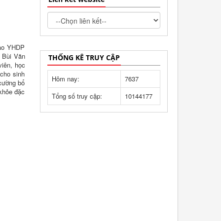
tạo YHDP
S Bùi Văn
THỐNG KÊ TRUY CẬP
viên, học
cho sinh
Hôm nay:
7637
 cường bổ
 khỏe đặc
Tổng số truy cập:
10144177