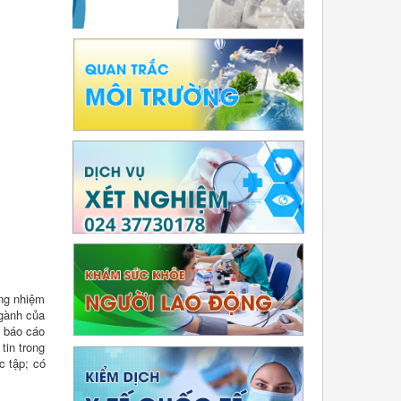
ăng nhiệm
ngành của
1 báo cáo
tin trong
c tập; có