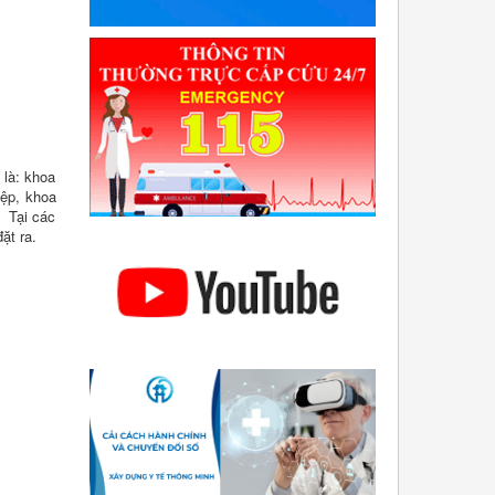
 là: khoa
iệp, khoa
. Tại các
đặt ra.