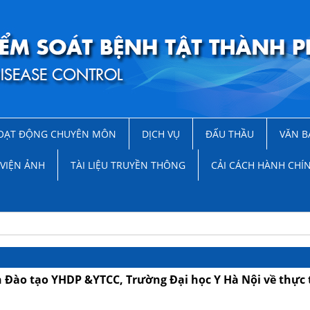
OẠT ĐỘNG CHUYÊN MÔN
DỊCH VỤ
ĐẤU THẦU
VĂN B
VIỆN ẢNH
TÀI LIỆU TRUYỀN THÔNG
CẢI CÁCH HÀNH CHÍ
n Đào tạo YHDP &YTCC, Trường Đại học Y Hà Nội về thực 