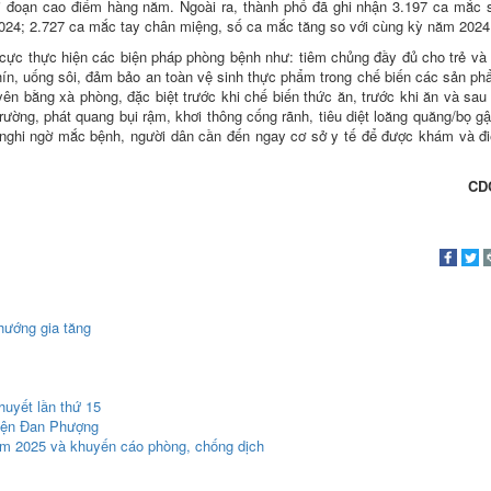
i đoạn cao điểm hàng năm. Ngoài ra, thành phố đã ghi nhận 3.197 ca mắc s
2024; 2.727 ca mắc tay chân miệng, số ca mắc tăng so với cùng kỳ năm 2024
cực thực hiện các biện pháp phòng bệnh như: tiêm chủng đầy đủ cho trẻ và
hín, uống sôi, đảm bảo an toàn vệ sinh thực phẩm trong chế biến các sản ph
ên bằng xà phòng, đặc biệt trước khi chế biến thức ăn, trước khi ăn và sau 
trường, phát quang bụi rậm, khơi thông cống rãnh, tiêu diệt loăng quăng/bọ g
nghi ngờ mắc bệnh, người dân cần đến ngay cơ sở y tế để được khám và điề
CD
hướng gia tăng
uyết lần thứ 15
uyện Đan Phượng
ăm 2025 và khuyến cáo phòng, chống dịch