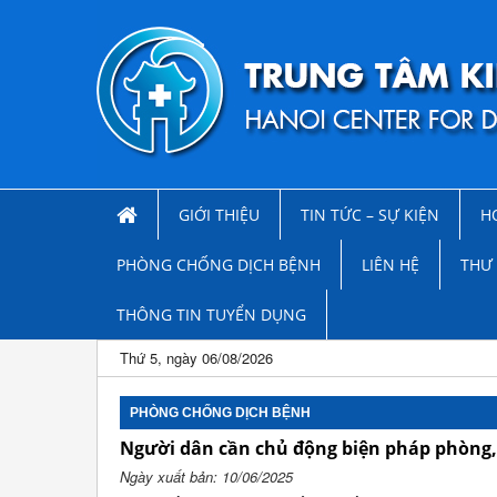
GIỚI THIỆU
TIN TỨC – SỰ KIỆN
H
PHÒNG CHỐNG DỊCH BỆNH
LIÊN HỆ
THƯ 
THÔNG TIN TUYỂN DỤNG
Thứ 5, ngày 06/08/2026
PHÒNG CHỐNG DỊCH BỆNH
Người dân cần chủ động biện pháp phòng,
Ngày xuất bản: 10/06/2025