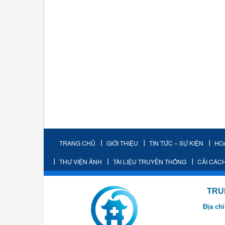
TRANG CHỦ
GIỚI THIỆU
TIN TỨC – SỰ KIỆN
HO
THƯ VIỆN ẢNH
TÀI LIỆU TRUYỀN THÔNG
CẢI CÁC
TRUNG TÂM K
Địa chỉ
- Cơ sở 2: Khu