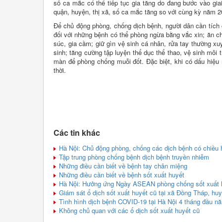
số ca mắc có thể tiếp tục gia tăng do đang bước vào gia
quận, huyện, thị xã, số ca mắc tăng so với cùng kỳ năm 
Để chủ động phòng, chống dịch bệnh, người dân cần tích 
đối với những bệnh có thể phòng ngừa bằng vắc xin; ăn c
súc, gia cầm; giữ gìn vệ sinh cá nhân, rửa tay thường xuy
sinh; tăng cường tập luyện thể dục thể thao, vệ sinh môi 
màn để phòng chống muỗi đốt. Đặc biệt, khi có dấu hiệu 
thời.
Các tin khác
Hà Nội: Chủ động phòng, chống các dịch bệnh có chiều 
Tập trung phòng chống bệnh dịch bệnh truyền nhiễm
Những điều cần biết về bệnh tay chân miệng
Những điều cần biết về bệnh sốt xuất huyết
Hà Nội: Hưởng ứng Ngày ASEAN phòng chống sốt xuất h
Giám sát ổ dịch sốt xuất huyết cũ tại xã Đồng Tháp, h
Tình hình dịch bệnh COVID-19 tại Hà Nội 4 tháng đầu n
Không chủ quan với các ổ dịch sốt xuất huyết cũ