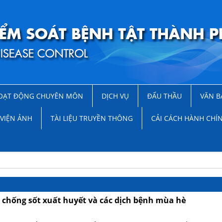
OẠT ĐỘNG CHUYÊN MÔN
DỊCH VỤ
ĐẤU THẦU
VĂN B
VIỆN ẢNH
TÀI LIỆU TRUYỀN THÔNG
CẢI CÁCH HÀNH CHÍ
 chống sốt xuất huyết và các dịch bệnh mùa hè