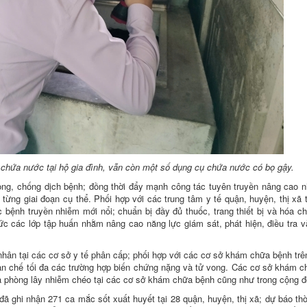
chứa nước tại hộ gia đình, vẫn còn một số dụng cụ chứa nước có bọ gậy.
g, chống dịch bệnh; đồng thời đẩy mạnh công tác tuyên truyền nâng cao n
ừng giai đoạn cụ thể. Phối hợp với các trung tâm y tế quận, huyện, thị xã t
c bệnh truyền nhiễm mới nổi; chuẩn bị đầy đủ thuốc, trang thiết bị và hóa c
ức các lớp tập huấn nhằm nâng cao năng lực giám sát, phát hiện, điều tra v
nhân tại các cơ sở y tế phân cấp; phối hợp với các cơ sở khám chữa bệnh trê
 hạn chế tối đa các trường hợp biến chứng nặng và tử vong. Các cơ sở khám 
à phòng lây nhiễm chéo tại các cơ sở khám chữa bệnh cũng như trong cộng đ
 ghi nhận 271 ca mắc sốt xuất huyết tại 28 quận, huyện, thị xã; dự báo thời