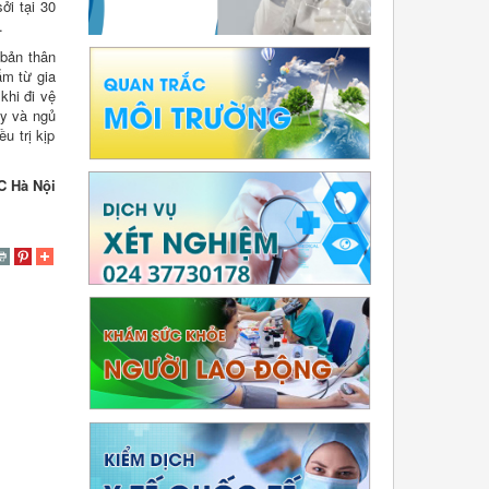
ởi tại 30
.
 bản thân
ẩm từ gia
khi đi vệ
ậy và ngủ
u trị kịp
C Hà Nội