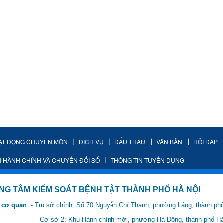
ẠT ĐỘNG CHUYÊN MÔN
DỊCH VỤ
ĐẤU THẦU
VĂN BẢN
HỎI ĐÁP
H HÀNH CHÍNH VÀ CHUYỂN ĐỔI SỐ
THÔNG TIN TUYỂN DỤNG
IỂM SOÁT BỆNH TẬT THÀNH PHỐ HÀ NỘI
 cơ quan
: - Trụ sở chính: Số 70 Nguyễn Chí Thanh, phường Láng, thành ph
 Hành chính mới, phường Hà Đông, thành phố Hà 