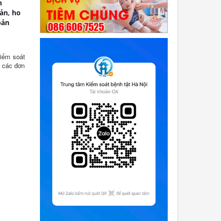
h
ản, ho
bản
Kiểm soát
n các đơn