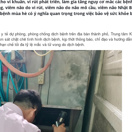
cho vi khuẩn, vi rút phát triển, làm gia tăng nguy cơ mắc các bện
g, viêm não do vi rút, viêm não do não mô cầu, viêm não Nhật B
h bệnh mùa hè có ý nghĩa quan trọng trong việc bảo vệ sức khỏe 
 y tế dự phòng, phòng chống dịch bệnh trên địa bàn thành phố, Trung tâm 
m sát chặt chẽ tình hình dịch bệnh, kịp thời thông báo, chỉ đạo và hướng dẫ
 hạn chế tối đa tỷ lệ mắc và tử vong do dịch bệnh.