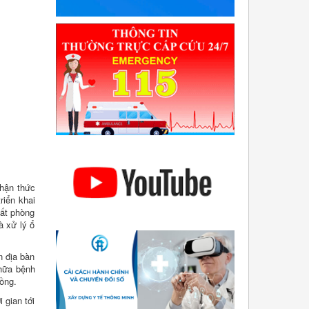
hận thức
riển khai
hất phòng
à xử lý ổ
n địa bàn
chữa bệnh
ồng.
 gian tới