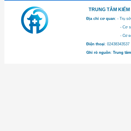
TRUNG TÂM KIỂM SOÁT 
Địa chỉ cơ quan
: - Trụ 
- Cơ sở 2: Khu Hành chính
- Cơ sở 3: Số 1 Ngõ 2 Q
Điện thoại
: 0243834
Ghi rõ nguồn
:
Trung tâm