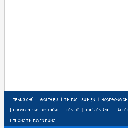
TRANG CHỦ
GIỚI THIỆU
TIN TỨC – SỰ KIỆN
HOẠT ĐỘNG C
PHÒNG CHỐNG DỊCH BỆNH
LIÊN HỆ
THƯ VIỆN ẢNH
TÀI LI
THÔNG TIN TUYỂN DỤNG