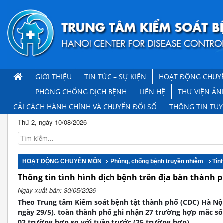
GIỚI THIỆU
TIN TỨC – SỰ KIỆN
HOẠT ĐỘNG CHUY
PHÒNG CHỐNG DỊCH BỆNH
LIÊN HỆ
THƯ VIỆN ẢN
CẢI CÁCH HÀNH CHÍNH VÀ CHUYỂN ĐỔI SỐ
THÔNG TIN TU
Thứ 2, ngày 10/08/2026
HOẠT ĐỘNG CHUYÊN MÔN
Phòng, chống bệnh truyền nhiễm
Tìn
Thông tin tình hình dịch bệnh trên địa bàn thành p
Ngày xuất bản: 30/05/2026
Theo Trung tâm Kiểm soát bệnh tật thành phố (CDC) Hà Nội
ngày 29/5), toàn thành phố ghi nhận 27 trường hợp mắc sốt
02 trường hợp so với tuần trước (25 trường hợp).