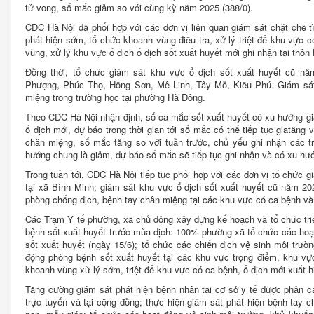
tử vong, số mắc giảm so với cùng kỳ năm 2025 (388/0).
CDC Hà Nội đã phối hợp với các đơn vị liên quan giám sát chặt chẽ t
phát hiện sớm, tổ chức khoanh vùng điều tra, xử lý triệt để khu vực 
vùng, xử lý khu vực ổ dịch ổ dịch sốt xuất huyết mới ghi nhận tại thô
Đồng thời, tổ chức giám sát khu vực ổ dịch sốt xuất huyết cũ nă
Phượng, Phúc Thọ, Hồng Sơn, Mê Linh, Tây Mỗ, Kiều Phú. Giám sát
miệng trong trường học tại phường Hà Đông.
Theo CDC Hà Nội nhận định, số ca mắc sốt xuất huyết có xu hướng gia
ổ dịch mới, dự báo trong thời gian tới số mắc có thể tiếp tục giatăng 
chân miệng, số mắc tăng so với tuần trước, chủ yếu ghi nhận các 
hướng chung là giảm, dự báo số mắc sẽ tiếp tục ghi nhận và có xu hướn
Trong tuần tới, CDC Hà Nội tiếp tục phối hợp với các đơn vị tổ chức g
tại xã Bình Minh; giám sát khu vực ổ dịch sốt xuất huyết cũ năm 202
phòng chống dịch, bệnh tay chân miệng tại các khu vực có ca bệnh và 
Các Trạm Y tế phường, xã chủ động xây dựng kế hoạch và tổ chức tri
bệnh sốt xuất huyết trước mùa dịch: 100% phường xã tổ chức các h
sốt xuất huyết (ngày 15/6); tổ chức các chiến dịch vệ sinh môi trườ
động phòng bệnh sốt xuất huyết tại các khu vực trọng điểm, khu vực
khoanh vùng xử lý sớm, triệt để khu vực có ca bệnh, ổ dịch mới xuất hi
Tăng cường giám sát phát hiện bệnh nhân tại cơ sở y tế được phân c
trực tuyến và tại cộng đồng; thực hiện giám sát phát hiện bệnh tay