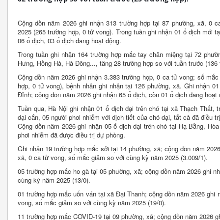
Cộng dồn năm 2026 ghi nhận 313 trường hợp tại 87 phường, xã, 0 c
2025 (265 trường hợp, 0 tử vong). Trong tuần ghi nhận 01 ổ dịch mới 
06 ổ dịch, 03 ổ dịch đang hoạt động.
Trong tuần ghi nhận 164 trường hợp mắc tay chân miệng tại 72 phườn
Hưng, Hồng Hà, Hà Đông..., tăng 28 trường hợp so với tuần trước (136 
Cộng dồn năm 2026 ghi nhận 3.383 trường hợp, 0 ca tử vong; số mắc 
hợp, 0 tử vong), bệnh nhân ghi nhận tại 126 phường, xã. Ghi nhận 0
Đỉnh; cộng dồn năm 2026 ghi nhận 65 ổ dịch, còn 01 ổ dịch đang hoạt 
Tuần qua, Hà Nội ghi nhận 01 ổ dịch dại trên chó tại xã Thạch Thất, 
dại cắn, 05 người phơi nhiễm với dịch tiết của chó dại, tất cả đã điều
Cộng dồn năm 2026 ghi nhận 05 ổ dịch dại trên chó tại Hạ Bằng, Hòa
phơi nhiễm đã được điều trị dự phòng.
Ghi nhận 19 trường hợp mắc sởi tại 14 phường, xã; cộng dồn năm 2026
xã, 0 ca tử vong, số mắc giảm so với cùng kỳ năm 2025 (3.009/1).
05 trường hợp mắc ho gà tại 05 phường, xã; cộng dồn năm 2026 ghi nh
cùng kỳ năm 2025 (13/0).
01 trường hợp mắc uốn ván tại xã Đại Thanh; cộng dồn năm 2026 ghi n
vong, số mắc giảm so với cùng kỳ năm 2025 (19/0).
11 trường hợp mắc COVID-19 tại 09 phường, xã; cộng dồn năm 2026 ghi